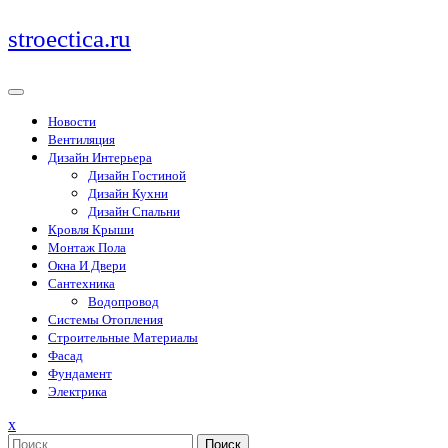
Перейти
stroectica.ru
к
содержимому
Новости
Вентиляция
Дизайн Интерьера
Дизайн Гостиной
Дизайн Кухни
Дизайн Спальни
Кровля Крыши
Монтаж Пола
Окна И Двери
Сантехника
Водопровод
Системы Отопления
Строительные Материалы
Фасад
Фундамент
Электрика
Закрыть
x
меню
Поиск