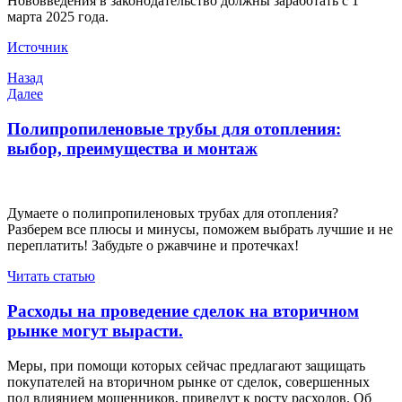
Нововведения в законодательство должны заработать с 1
марта 2025 года.
Источник
Навигация
Предыдущая
Назад
запись
Следующая
Далее
по
запись
записям
Полипропиленовые трубы для отопления:
выбор, преимущества и монтаж
Думаете о полипропиленовых трубах для отопления?
Разберем все плюсы и минусы, поможем выбрать лучшие и не
переплатить! Забудьте о ржавчине и протечках!
Читать статью
Расходы на проведение сделок на вторичном
рынке могут вырасти.
Меры, при помощи которых сейчас предлагают защищать
покупателей на вторичном рынке от сделок, совершенных
под влиянием мошенников, приведут к росту расходов. Об