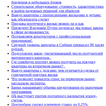
бордюров и небольших блоков
Строительное оборудование: стоимость, характеристики
и выбор надежных решений для объектов
Выкуп квартиры с прописанными жильцами и детьми:
как обезопасить сделку
Продажа ипотечного жилья: можно ли и как
Президент Владимир Путин подписал два новых закона
в сфере недвижимости.
Поздравляем архитекторов с профессиональным
праздником!.
Средний уровень зарплаты в Сибири превысил 90 тысяч
рублей.
Подготовлен закон, увеличивающий число получателей
материнского капитала .
Где семейную ипотеку можно получить на покупку
квартиры на вторичном рынке? .
Выкуп квартиры с долгами: чем отличается сделка от
стандартной покупки жилья
Что позволит повысить спрос на первичном рынке,
рассказали эксперты.
Банки наращивают объемы кредитования по рыночным
программам.
ЦБ выступает против поэтапного раскрытия эскроу-
счетов.
Центробанк снизил ключевую ставку на 0,25%.