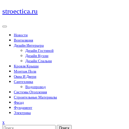
Перейти
stroectica.ru
к
содержимому
Новости
Вентиляция
Дизайн Интерьера
Дизайн Гостиной
Дизайн Кухни
Дизайн Спальни
Кровля Крыши
Монтаж Пола
Окна И Двери
Сантехника
Водопровод
Системы Отопления
Строительные Материалы
Фасад
Фундамент
Электрика
Закрыть
x
меню
Поиск