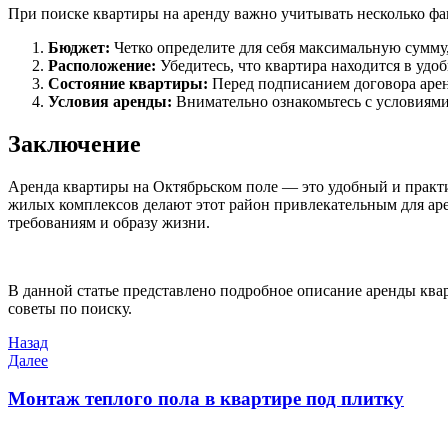
При поиске квартиры на аренду важно учитывать несколько фа
Бюджет:
Четко определите для себя максимальную сумму,
Расположение:
Убедитесь, что квартира находится в удо
Состояние квартиры:
Перед подписанием договора арен
Условия аренды:
Внимательно ознакомьтесь с условиям
Заключение
Аренда квартиры на Октябрьском поле — это удобный и практи
жилых комплексов делают этот район привлекательным для аре
требованиям и образу жизни.
В данной статье представлено подробное описание аренды ква
советы по поиску.
Навигация
Предыдущая
Назад
запись
Следующая
Далее
по
запись
записям
Монтаж теплого пола в квартире под плитку