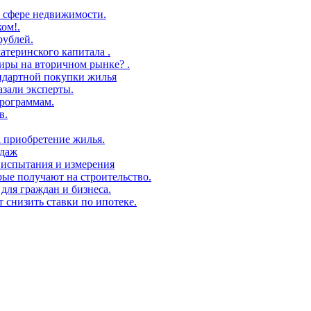
 сфере недвижимости.
ом!.
рублей.
атеринского капитала .
иры на вторичном рынке? .
андартной покупки жилья
азали эксперты.
рограммам.
в.
а приобретение жилья.
одаж
 испытания и измерения
ые получают на строительство.
для граждан и бизнеса.
т снизить ставки по ипотеке.