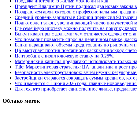
Продажа ипотечного жилья: можно ли и как
Президент Владимир Путин подписал два новых закона в
Поздравляем архитекторов с профессиональным праздник
Средний уровень зарплаты в Сибири превысил 90 тысяч 
Подготовлен закон, увеличивающий число получателей м
Где семейную ипотеку можно получить на покупку кварт
Выкуп квартиры с долгами: чем отличается сделка от ст
Что позволит повысить спрос на первичном рынке, расск
Банки наращивают объемы кредитования по рыночным п
ЦБ выступает против поэтапного раскрытия эскроу-счето
Центробанк снизил ключевую ставку на 0,25%.
Материнский капитал предлагают использовать только н
Title: Маркетинговая стратегия: ЦА, аналитика и рост пр
Безопасность электроустановок: зачем нужны регулярные
Застройщики стараются сокращать суммы кредитов, котор
Что изменится с 1 июня 2026 года: главные нововведения 
Для тех, кто приобретает единственное жилье, предлагаю
Облако меток