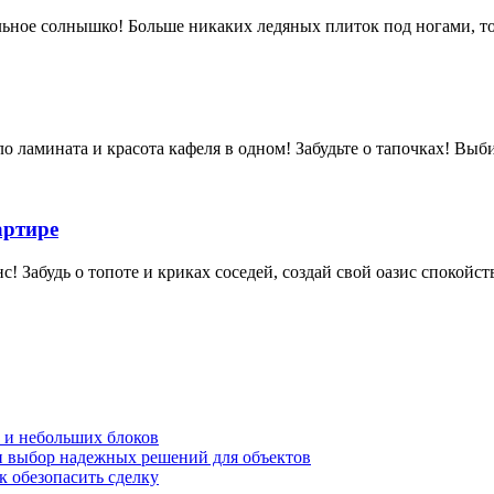
льное солнышко! Больше никаких ледяных плиток под ногами, тол
ло ламината и красота кафеля в одном! Забудьте о тапочках! Выб
артире
 Забудь о топоте и криках соседей, создай свой оазис спокойств
в и небольших блоков
 и выбор надежных решений для объектов
 обезопасить сделку