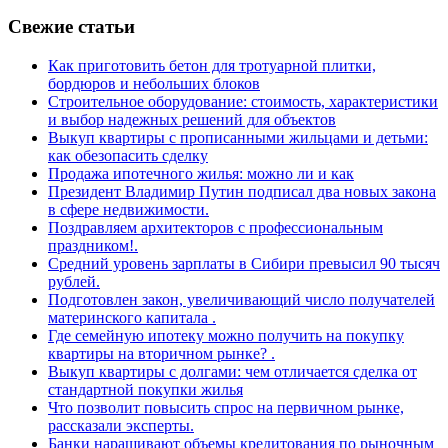
Свежие статьи
Как приготовить бетон для тротуарной плитки,
бордюров и небольших блоков
Строительное оборудование: стоимость, характеристики
и выбор надежных решений для объектов
Выкуп квартиры с прописанными жильцами и детьми:
как обезопасить сделку
Продажа ипотечного жилья: можно ли и как
Президент Владимир Путин подписал два новых закона
в сфере недвижимости.
Поздравляем архитекторов с профессиональным
праздником!.
Средний уровень зарплаты в Сибири превысил 90 тысяч
рублей.
Подготовлен закон, увеличивающий число получателей
материнского капитала .
Где семейную ипотеку можно получить на покупку
квартиры на вторичном рынке? .
Выкуп квартиры с долгами: чем отличается сделка от
стандартной покупки жилья
Что позволит повысить спрос на первичном рынке,
рассказали эксперты.
Банки наращивают объемы кредитования по рыночным