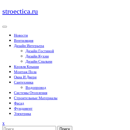
Перейти
stroectica.ru
к
содержимому
Новости
Вентиляция
Дизайн Интерьера
Дизайн Гостиной
Дизайн Кухни
Дизайн Спальни
Кровля Крыши
Монтаж Пола
Окна И Двери
Сантехника
Водопровод
Системы Отопления
Строительные Материалы
Фасад
Фундамент
Электрика
Закрыть
x
меню
Поиск