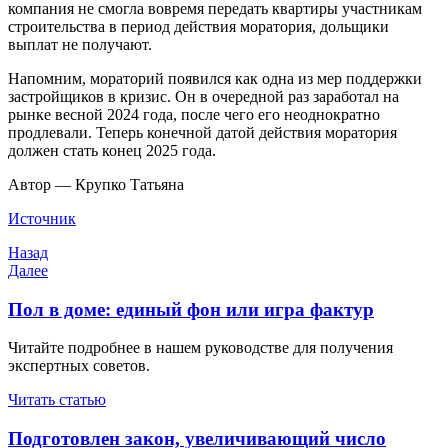
компания не смогла вовремя передать квартиры участникам
строительства в период действия моратория, дольщики
выплат не получают.
Напомним, мораторий появился как одна из мер поддержки
застройщиков в кризис. Он в очередной раз заработал на
рынке весной 2024 года, после чего его неоднократно
продлевали. Теперь конечной датой действия моратория
должен стать конец 2025 года.
Автор — Крупко Татьяна
Источник
Навигация
Предыдущая
Назад
запись
Следующая
Далее
по
запись
записям
Пол в доме: единый фон или игра фактур
Читайте подробнее в нашем руководстве для получения
экспертных советов.
Читать статью
Подготовлен закон, увеличивающий число