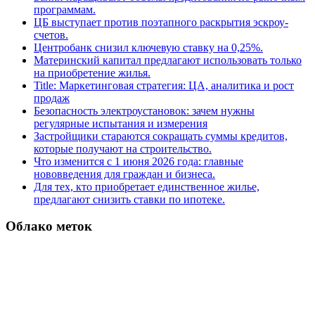
программам.
ЦБ выступает против поэтапного раскрытия эскроу-
счетов.
Центробанк снизил ключевую ставку на 0,25%.
Материнский капитал предлагают использовать только
на приобретение жилья.
Title: Маркетинговая стратегия: ЦА, аналитика и рост
продаж
Безопасность электроустановок: зачем нужны
регулярные испытания и измерения
Застройщики стараются сокращать суммы кредитов,
которые получают на строительство.
Что изменится с 1 июня 2026 года: главные
нововведения для граждан и бизнеса.
Для тех, кто приобретает единственное жилье,
предлагают снизить ставки по ипотеке.
Облако меток