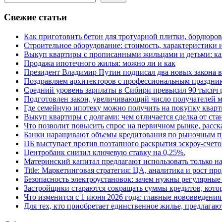
Свежие статьи
Как приготовить бетон для тротуарной плитки, бордюро
Строительное оборудование: стоимость, характеристики
Выкуп квартиры с прописанными жильцами и детьми: как
Продажа ипотечного жилья: можно ли и как
Президент Владимир Путин подписал два новых закона в
Поздравляем архитекторов с профессиональным праздник
Средний уровень зарплаты в Сибири превысил 90 тысяч 
Подготовлен закон, увеличивающий число получателей м
Где семейную ипотеку можно получить на покупку кварт
Выкуп квартиры с долгами: чем отличается сделка от ст
Что позволит повысить спрос на первичном рынке, расск
Банки наращивают объемы кредитования по рыночным п
ЦБ выступает против поэтапного раскрытия эскроу-счето
Центробанк снизил ключевую ставку на 0,25%.
Материнский капитал предлагают использовать только н
Title: Маркетинговая стратегия: ЦА, аналитика и рост пр
Безопасность электроустановок: зачем нужны регулярные
Застройщики стараются сокращать суммы кредитов, котор
Что изменится с 1 июня 2026 года: главные нововведения 
Для тех, кто приобретает единственное жилье, предлагаю