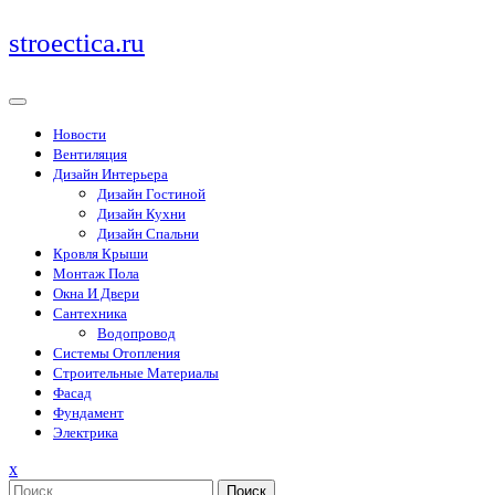
Перейти
stroectica.ru
к
содержимому
Новости
Вентиляция
Дизайн Интерьера
Дизайн Гостиной
Дизайн Кухни
Дизайн Спальни
Кровля Крыши
Монтаж Пола
Окна И Двери
Сантехника
Водопровод
Системы Отопления
Строительные Материалы
Фасад
Фундамент
Электрика
Закрыть
x
меню
Поиск