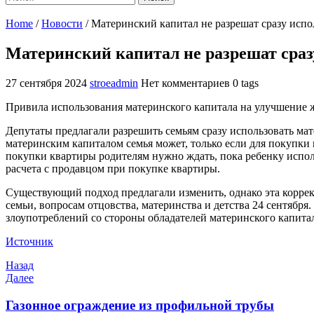
Home
/
Новости
/
Материнский капитал не разрешат сразу испо
Материнский капитал не разрешат сраз
27 сентября 2024
stroeadmin
Нет комментариев
0 tags
Привила использования материнского капитала на улучшение 
Депутаты предлагали разрешить семьям сразу использовать ма
материнским капиталом семья может, только если для покупки
покупки квартиры родителям нужно ждать, пока ребенку исполн
расчета с продавцом при покупке квартиры.
Существующий подход предлагали изменить, однако эта коррек
семьи, вопросам отцовства, материнства и детства 24 сентября
злоупотреблений со стороны обладателей материнского капита
Источник
Навигация
Предыдущая
Назад
запись
Следующая
Далее
по
запись
записям
Газонное ограждение из профильной трубы