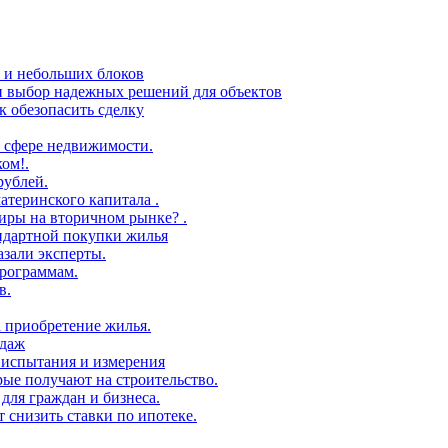
в и небольших блоков
 и выбор надежных решений для объектов
 обезопасить сделку
 сфере недвижимости.
ом!.
рублей.
атеринского капитала .
иры на вторичном рынке? .
андартной покупки жилья
азали эксперты.
рограммам.
в.
а приобретение жилья.
одаж
 испытания и измерения
ые получают на строительство.
для граждан и бизнеса.
т снизить ставки по ипотеке.