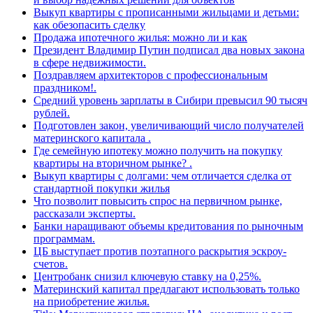
Выкуп квартиры с прописанными жильцами и детьми:
как обезопасить сделку
Продажа ипотечного жилья: можно ли и как
Президент Владимир Путин подписал два новых закона
в сфере недвижимости.
Поздравляем архитекторов с профессиональным
праздником!.
Средний уровень зарплаты в Сибири превысил 90 тысяч
рублей.
Подготовлен закон, увеличивающий число получателей
материнского капитала .
Где семейную ипотеку можно получить на покупку
квартиры на вторичном рынке? .
Выкуп квартиры с долгами: чем отличается сделка от
стандартной покупки жилья
Что позволит повысить спрос на первичном рынке,
рассказали эксперты.
Банки наращивают объемы кредитования по рыночным
программам.
ЦБ выступает против поэтапного раскрытия эскроу-
счетов.
Центробанк снизил ключевую ставку на 0,25%.
Материнский капитал предлагают использовать только
на приобретение жилья.