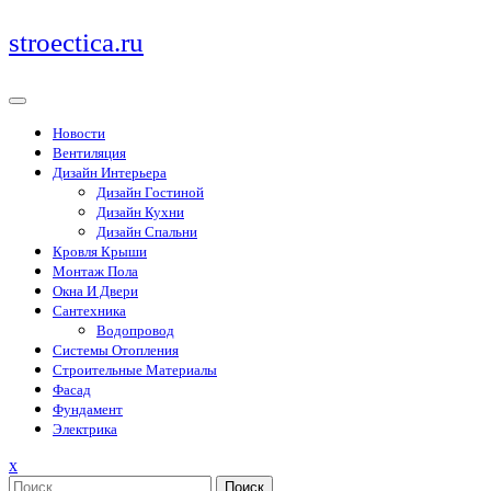
Перейти
stroectica.ru
к
содержимому
Новости
Вентиляция
Дизайн Интерьера
Дизайн Гостиной
Дизайн Кухни
Дизайн Спальни
Кровля Крыши
Монтаж Пола
Окна И Двери
Сантехника
Водопровод
Системы Отопления
Строительные Материалы
Фасад
Фундамент
Электрика
Закрыть
x
меню
Поиск