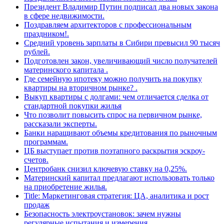
Президент Владимир Путин подписал два новых закона
в сфере недвижимости.
Поздравляем архитекторов с профессиональным
праздником!.
Средний уровень зарплаты в Сибири превысил 90 тысяч
рублей.
Подготовлен закон, увеличивающий число получателей
материнского капитала .
Где семейную ипотеку можно получить на покупку
квартиры на вторичном рынке? .
Выкуп квартиры с долгами: чем отличается сделка от
стандартной покупки жилья
Что позволит повысить спрос на первичном рынке,
рассказали эксперты.
Банки наращивают объемы кредитования по рыночным
программам.
ЦБ выступает против поэтапного раскрытия эскроу-
счетов.
Центробанк снизил ключевую ставку на 0,25%.
Материнский капитал предлагают использовать только
на приобретение жилья.
Title: Маркетинговая стратегия: ЦА, аналитика и рост
продаж
Безопасность электроустановок: зачем нужны
регулярные испытания и измерения