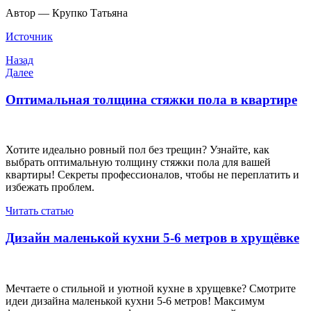
Автор — Крупко Татьяна
Источник
Навигация
Предыдущая
Назад
запись
Следующая
Далее
по
запись
записям
Оптимальная толщина стяжки пола в квартире
Хотите идеально ровный пол без трещин? Узнайте, как
выбрать оптимальную толщину стяжки пола для вашей
квартиры! Секреты профессионалов, чтобы не переплатить и
избежать проблем.
Читать статью
Дизайн маленькой кухни 5-6 метров в хрущёвке
Мечтаете о стильной и уютной кухне в хрущевке? Смотрите
идеи дизайна маленькой кухни 5-6 метров! Максимум