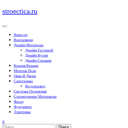
Перейти
stroectica.ru
к
содержимому
Новости
Вентиляция
Дизайн Интерьера
Дизайн Гостиной
Дизайн Кухни
Дизайн Спальни
Кровля Крыши
Монтаж Пола
Окна И Двери
Сантехника
Водопровод
Системы Отопления
Строительные Материалы
Фасад
Фундамент
Электрика
Закрыть
x
меню
Поиск