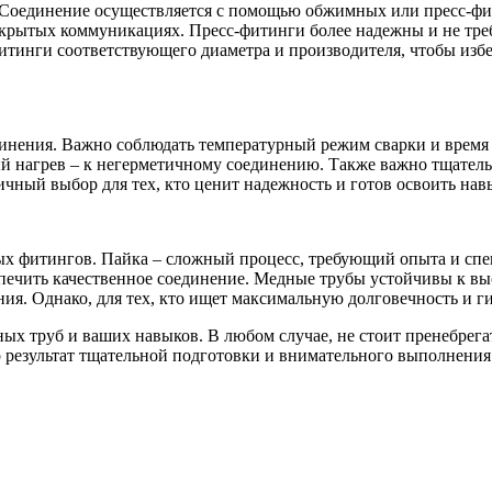
ю. Соединение осуществляется с помощью обжимных или пресс-
скрытых коммуникациях. Пресс-фитинги более надежны и не тре
тинги соответствующего диаметра и производителя, чтобы избе
динения. Важно соблюдать температурный режим сварки и время 
й нагрев – к негерметичному соединению. Также важно тщатель
чный выбор для тех, кто ценит надежность и готов освоить нав
 фитингов. Пайка – сложный процесс, требующий опыта и спец
печить качественное соединение. Медные трубы устойчивы к вы
ия. Однако, для тех, кто ищет максимальную долговечность и г
ых труб и ваших навыков. В любом случае, не стоит пренебрег
результат тщательной подготовки и внимательного выполнения 