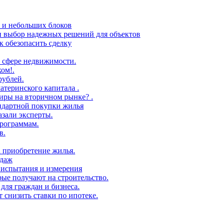
в и небольших блоков
 и выбор надежных решений для объектов
 обезопасить сделку
 сфере недвижимости.
ом!.
рублей.
атеринского капитала .
иры на вторичном рынке? .
андартной покупки жилья
азали эксперты.
рограммам.
в.
а приобретение жилья.
одаж
 испытания и измерения
ые получают на строительство.
для граждан и бизнеса.
т снизить ставки по ипотеке.