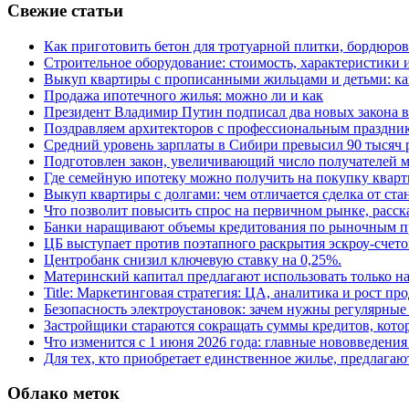
Свежие статьи
Как приготовить бетон для тротуарной плитки, бордюро
Строительное оборудование: стоимость, характеристики
Выкуп квартиры с прописанными жильцами и детьми: как
Продажа ипотечного жилья: можно ли и как
Президент Владимир Путин подписал два новых закона в
Поздравляем архитекторов с профессиональным праздник
Средний уровень зарплаты в Сибири превысил 90 тысяч 
Подготовлен закон, увеличивающий число получателей м
Где семейную ипотеку можно получить на покупку кварт
Выкуп квартиры с долгами: чем отличается сделка от ст
Что позволит повысить спрос на первичном рынке, расск
Банки наращивают объемы кредитования по рыночным п
ЦБ выступает против поэтапного раскрытия эскроу-счето
Центробанк снизил ключевую ставку на 0,25%.
Материнский капитал предлагают использовать только н
Title: Маркетинговая стратегия: ЦА, аналитика и рост пр
Безопасность электроустановок: зачем нужны регулярные
Застройщики стараются сокращать суммы кредитов, котор
Что изменится с 1 июня 2026 года: главные нововведения 
Для тех, кто приобретает единственное жилье, предлагаю
Облако меток