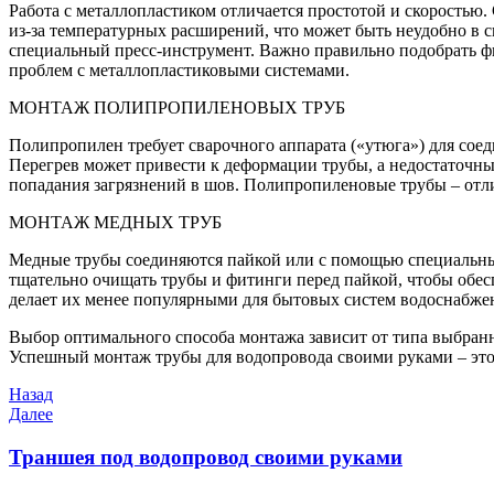
Работа с металлопластиком отличается простотой и скорость
из-за температурных расширений, что может быть неудобно в 
специальный пресс-инструмент. Важно правильно подобрать фи
проблем с металлопластиковыми системами.
МОНТАЖ ПОЛИПРОПИЛЕНОВЫХ ТРУБ
Полипропилен требует сварочного аппарата («утюга») для сое
Перегрев может привести к деформации трубы, а недостаточны
попадания загрязнений в шов. Полипропиленовые трубы – отли
МОНТАЖ МЕДНЫХ ТРУБ
Медные трубы соединяются пайкой или с помощью специальных
тщательно очищать трубы и фитинги перед пайкой, чтобы обес
делает их менее популярными для бытовых систем водоснабжен
Выбор оптимального способа монтажа зависит от типа выбранн
Успешный монтаж трубы для водопровода своими руками – это 
Навигация
Предыдущая
Назад
запись
Следующая
Далее
по
запись
записям
Траншея под водопровод своими руками