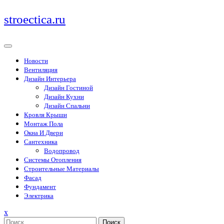
Перейти
stroectica.ru
к
содержимому
Новости
Вентиляция
Дизайн Интерьера
Дизайн Гостиной
Дизайн Кухни
Дизайн Спальни
Кровля Крыши
Монтаж Пола
Окна И Двери
Сантехника
Водопровод
Системы Отопления
Строительные Материалы
Фасад
Фундамент
Электрика
Закрыть
x
меню
Поиск