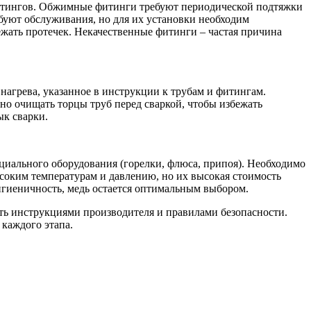
фитингов. Обжимные фитинги требуют периодической подтяжки
буют обслуживания, но для их установки необходим
жать протечек. Некачественные фитинги – частая причина
нагрева, указанное в инструкции к трубам и фитингам.
но очищать торцы труб перед сваркой, чтобы избежать
ык сварки.
иального оборудования (горелки, флюса, припоя). Необходимо
соким температурам и давлению, но их высокая стоимость
игиеничность, медь остается оптимальным выбором.
ать инструкциями производителя и правилами безопасности.
каждого этапа.