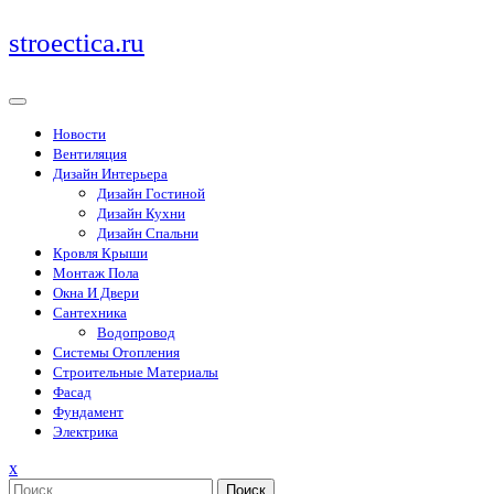
Перейти
stroectica.ru
к
содержимому
Новости
Вентиляция
Дизайн Интерьера
Дизайн Гостиной
Дизайн Кухни
Дизайн Спальни
Кровля Крыши
Монтаж Пола
Окна И Двери
Сантехника
Водопровод
Системы Отопления
Строительные Материалы
Фасад
Фундамент
Электрика
Закрыть
x
меню
Поиск