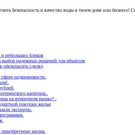
ить безопасность и качество воды в твоем доме или бизнесе! С
в и небольших блоков
 и выбор надежных решений для объектов
 обезопасить сделку
 сфере недвижимости.
ом!.
рублей.
атеринского капитала .
иры на вторичном рынке? .
андартной покупки жилья
азали эксперты.
рограммам.
в.
а приобретение жилья.