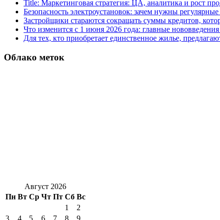
Title: Маркетинговая стратегия: ЦА, аналитика и рост пр
Безопасность электроустановок: зачем нужны регулярные
Застройщики стараются сокращать суммы кредитов, котор
Что изменится с 1 июня 2026 года: главные нововведения 
Для тех, кто приобретает единственное жилье, предлагаю
Облако меток
Август 2026
Пн
Вт
Ср
Чт
Пт
Сб
Вс
1
2
3
4
5
6
7
8
9