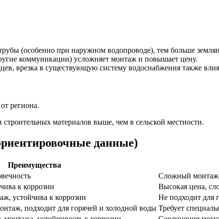
рубы (особенно при наружном водопроводе), тем больше земляны
ругие коммуникации) усложняет монтаж и повышает цену.
цев, врезка в существующую систему водоснабжения также влия
от региона.
и строительных материалов выше, чем в сельской местности.
(ориентировочные данные)
Преимущества
овечность
Сложный монтаж, 
чива к коррозии
Высокая цена, с
аж, устойчива к коррозии
Не подходит для 
онтаж, подходит для горячей и холодной воды
Требует специаль
ь монтажа, устойчивость к коррозии
Соединения могут