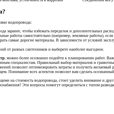
а?
овке водопровода:
да заранее, чтобы избежать переделок и дополнительных расхо
ные работы самостоятельно (например, земляные работы), если 
рать самые дорогие материалы. В зависимости от условий экспл
ий от разных сантехников и выберите наиболее выгодное.
етр
, можно более осознанно подойти к планированию работ. Важн
анным специалистам. Правильный выбор материалов и грамотн
ений позволит оптимизировать затраты и получить желаемый ре
щем. Понимание всех аспектов позволит вам сделать осознанны
щими на стоимость водопровода, стоит уделить внимание и дру
оснабжения? Эти вопросы помогут определиться с типом развод