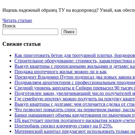
Ищешь надежный образец ТУ на водопровод? Узнай, как обеспеч
Читать статью
Поиск
Поиск
Свежие статьи
Как приготовить бетон для тротуарной плитки, бордюро
Строительное оборудование: стоимость, характеристики
Выкуп квартиры с прописанными жильцами и детьми: как
Продажа ипотечного жилья: можно ли и как
Президент Владимир Путин подписал два новых закона в
Поздравляем архитекторов с профессиональным праздник
Средний уровень зарплаты в Сибири превысил 90 тысяч 
Подготовлен закон, увеличивающий число получателей м
Где семейную ипотеку можно получить на покупку кварт
Выкуп квартиры с долгами: чем отличается сделка от ст
Что позволит повысить спрос на первичном рынке, расск
Банки наращивают объемы кредитования по рыночным п
ЦБ выступает против поэтапного раскрытия эскроу-счето
Центробанк снизил ключевую ставку на 0,25%.
Материнский капитал предлагают использовать только н