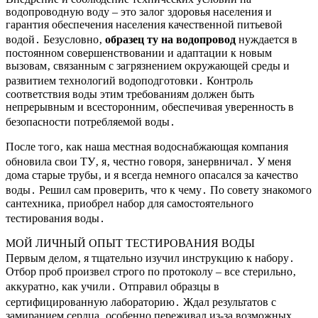
водопроводную воду – это залог здоровья населения и
гарантия обеспечения населения качественной питьевой
водой․ Безусловно‚
образец ту на водопровод
нуждается в
постоянном совершенствовании и адаптации к новым
вызовам‚ связанным с загрязнением окружающей среды и
развитием технологий водоподготовки․ Контроль
соответствия воды этим требованиям должен быть
непрерывным и всесторонним‚ обеспечивая уверенность в
безопасности потребляемой воды․
После того‚ как наша местная водоснабжающая компания
обновила свои ТУ‚ я‚ честно говоря‚ занервничал․ У меня
дома старые трубы‚ и я всегда немного опасался за качество
воды․ Решил сам проверить‚ что к чему․ По совету знакомого
сантехника‚ приобрел набор для самостоятельного
тестирования воды․
МОЙ ЛИЧНЫЙ ОПЫТ ТЕСТИРОВАНИЯ ВОДЫ
Первым делом‚ я тщательно изучил инструкцию к набору․
Отбор проб произвел строго по протоколу – все стерильно‚
аккуратно‚ как учили․ Отправил образцы в
сертифицированную лабораторию․ Ждал результатов с
замиранием сердца‚ особенно переживал из-за возможных