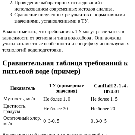
Проведение лабораторных исследований с
использованием современных методов анализа․
Сравнение полученных результатов с нормативными
значениями‚ установленными в ТУ․
Важно отметить‚ что требования к ТУ могут различаться в
зависимости от региона и типа водозабора․ Они должны
учитывать местные особенности и специфику используемых
технологий водоподготовки․
Сравнительная таблица требований к
питьевой воде (пример)
ТУ (примерные
СанПиН 2․1․4․
Показатель
значения)
1074-01
Мутность‚ мг/л
Не более 1․0
Не более 1․5
Цветность‚
Не более 20
Не более 20
градусы
Остаточный хлор‚
0․3-0․5
0․3-0․5
мг/л
Внедрение и соблюдение технических условий на