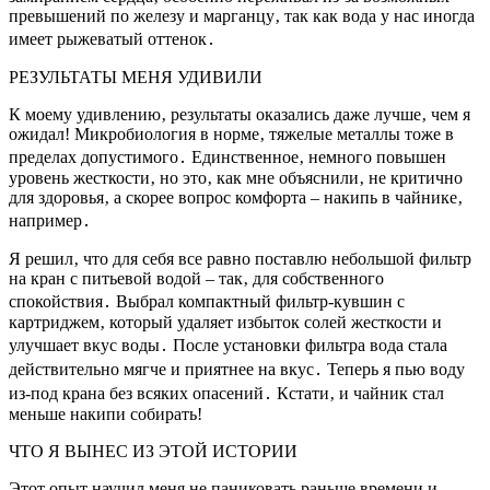
превышений по железу и марганцу‚ так как вода у нас иногда
имеет рыжеватый оттенок․
РЕЗУЛЬТАТЫ МЕНЯ УДИВИЛИ
К моему удивлению‚ результаты оказались даже лучше‚ чем я
ожидал! Микробиология в норме‚ тяжелые металлы тоже в
пределах допустимого․ Единственное‚ немного повышен
уровень жесткости‚ но это‚ как мне объяснили‚ не критично
для здоровья‚ а скорее вопрос комфорта – накипь в чайнике‚
например․
Я решил‚ что для себя все равно поставлю небольшой фильтр
на кран с питьевой водой – так‚ для собственного
спокойствия․ Выбрал компактный фильтр-кувшин с
картриджем‚ который удаляет избыток солей жесткости и
улучшает вкус воды․ После установки фильтра вода стала
действительно мягче и приятнее на вкус․ Теперь я пью воду
из-под крана без всяких опасений․ Кстати‚ и чайник стал
меньше накипи собирать!
ЧТО Я ВЫНЕС ИЗ ЭТОЙ ИСТОРИИ
Этот опыт научил меня не паниковать раньше времени и