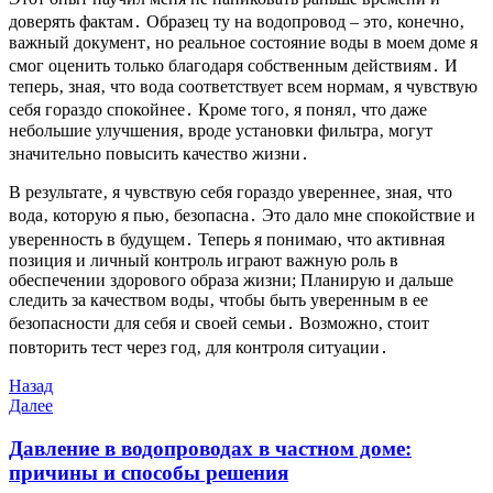
доверять фактам․ Образец ту на водопровод – это‚ конечно‚
важный документ‚ но реальное состояние воды в моем доме я
смог оценить только благодаря собственным действиям․ И
теперь‚ зная‚ что вода соответствует всем нормам‚ я чувствую
себя гораздо спокойнее․ Кроме того‚ я понял‚ что даже
небольшие улучшения‚ вроде установки фильтра‚ могут
значительно повысить качество жизни․
В результате‚ я чувствую себя гораздо увереннее‚ зная‚ что
вода‚ которую я пью‚ безопасна․ Это дало мне спокойствие и
уверенность в будущем․ Теперь я понимаю‚ что активная
позиция и личный контроль играют важную роль в
обеспечении здорового образа жизни; Планирую и дальше
следить за качеством воды‚ чтобы быть уверенным в ее
безопасности для себя и своей семьи․ Возможно‚ стоит
повторить тест через год‚ для контроля ситуации․
Навигация
Предыдущая
Назад
запись
Следующая
Далее
по
запись
записям
Давление в водопроводах в частном доме:
причины и способы решения