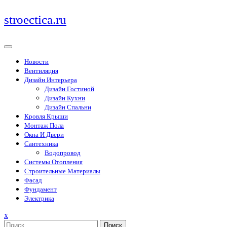
Перейти
stroectica.ru
к
содержимому
Новости
Вентиляция
Дизайн Интерьера
Дизайн Гостиной
Дизайн Кухни
Дизайн Спальни
Кровля Крыши
Монтаж Пола
Окна И Двери
Сантехника
Водопровод
Системы Отопления
Строительные Материалы
Фасад
Фундамент
Электрика
Закрыть
x
меню
Поиск