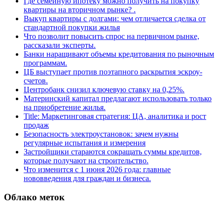
Где семейную ипотеку можно получить на покупку
квартиры на вторичном рынке? .
Выкуп квартиры с долгами: чем отличается сделка от
стандартной покупки жилья
Что позволит повысить спрос на первичном рынке,
рассказали эксперты.
Банки наращивают объемы кредитования по рыночным
программам.
ЦБ выступает против поэтапного раскрытия эскроу-
счетов.
Центробанк снизил ключевую ставку на 0,25%.
Материнский капитал предлагают использовать только
на приобретение жилья.
Title: Маркетинговая стратегия: ЦА, аналитика и рост
продаж
Безопасность электроустановок: зачем нужны
регулярные испытания и измерения
Застройщики стараются сокращать суммы кредитов,
которые получают на строительство.
Что изменится с 1 июня 2026 года: главные
нововведения для граждан и бизнеса.
Облако меток