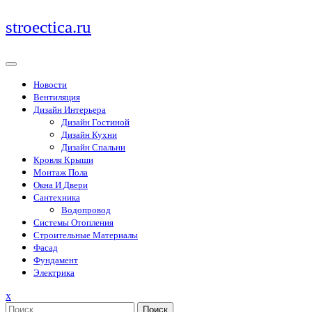
Перейти
stroectica.ru
к
содержимому
Новости
Вентиляция
Дизайн Интерьера
Дизайн Гостиной
Дизайн Кухни
Дизайн Спальни
Кровля Крыши
Монтаж Пола
Окна И Двери
Сантехника
Водопровод
Системы Отопления
Строительные Материалы
Фасад
Фундамент
Электрика
Закрыть
x
меню
Поиск