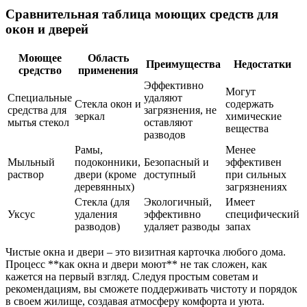
Сравнительная таблица моющих средств для
окон и дверей
Моющее
Область
Преимущества
Недостатки
средство
применения
Эффективно
Могут
Специальные
удаляют
Стекла окон и
содержать
средства для
загрязнения, не
зеркал
химические
мытья стекол
оставляют
вещества
разводов
Рамы,
Менее
Мыльный
подоконники,
Безопасный и
эффективен
раствор
двери (кроме
доступный
при сильных
деревянных)
загрязнениях
Стекла (для
Экологичный,
Имеет
Уксус
удаления
эффективно
специфический
разводов)
удаляет разводы
запах
Чистые окна и двери – это визитная карточка любого дома.
Процесс **как окна и двери моют** не так сложен, как
кажется на первый взгляд. Следуя простым советам и
рекомендациям, вы сможете поддерживать чистоту и порядок
в своем жилище, создавая атмосферу комфорта и уюта.