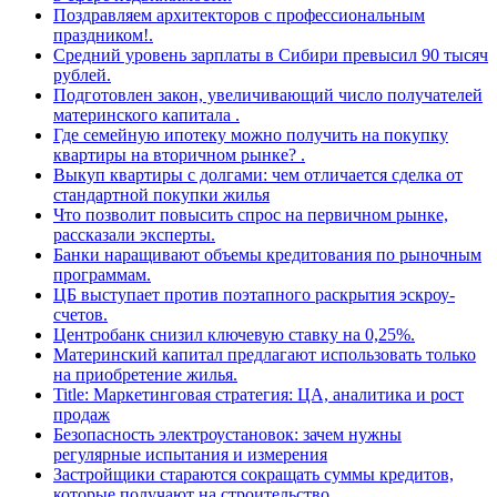
Поздравляем архитекторов с профессиональным
праздником!.
Средний уровень зарплаты в Сибири превысил 90 тысяч
рублей.
Подготовлен закон, увеличивающий число получателей
материнского капитала .
Где семейную ипотеку можно получить на покупку
квартиры на вторичном рынке? .
Выкуп квартиры с долгами: чем отличается сделка от
стандартной покупки жилья
Что позволит повысить спрос на первичном рынке,
рассказали эксперты.
Банки наращивают объемы кредитования по рыночным
программам.
ЦБ выступает против поэтапного раскрытия эскроу-
счетов.
Центробанк снизил ключевую ставку на 0,25%.
Материнский капитал предлагают использовать только
на приобретение жилья.
Title: Маркетинговая стратегия: ЦА, аналитика и рост
продаж
Безопасность электроустановок: зачем нужны
регулярные испытания и измерения
Застройщики стараются сокращать суммы кредитов,
которые получают на строительство.