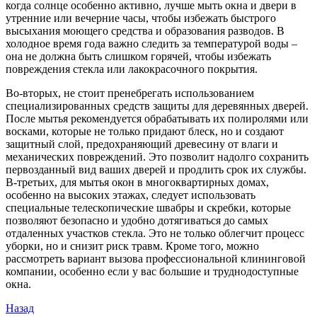
когда солнце особенно активно, лучше мыть окна и двери в
утренние или вечерние часы, чтобы избежать быстрого
высыхания моющего средства и образования разводов. В
холодное время года важно следить за температурой воды –
она не должна быть слишком горячей, чтобы избежать
повреждения стекла или лакокрасочного покрытия.
Во-вторых, не стоит пренебрегать использованием
специализированных средств защиты для деревянных дверей.
После мытья рекомендуется обрабатывать их полиролями или
восками, которые не только придают блеск, но и создают
защитный слой, предохраняющий древесину от влаги и
механических повреждений. Это позволит надолго сохранить
первозданный вид ваших дверей и продлить срок их службы.
В-третьих, для мытья окон в многоквартирных домах,
особенно на высоких этажах, следует использовать
специальные телескопические швабры и скребки, которые
позволяют безопасно и удобно дотягиваться до самых
отдаленных участков стекла. Это не только облегчит процесс
уборки, но и снизит риск травм. Кроме того, можно
рассмотреть вариант вызова профессиональной клининговой
компании, особенно если у вас большие и труднодоступные
окна.
Навигация
Предыдущая
Назад