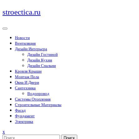
Перейти
stroectica.ru
к
содержимому
Новости
Вентиляция
Дизайн Интерьера
Дизайн Гостиной
Дизайн Кухни
Дизайн Спальни
Кровля Крыши
Монтаж Пола
Окна И Двери
Сантехника
Водопровод
Системы Отопления
Строительные Материалы
Фасад
Фундамент
Электрика
Закрыть
x
меню
Поиск