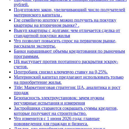
рублей.
Подготовлен закон, увеличивающий число получателей
материнского капитала .
Где семейную ипотеку можно получить на покупку
квартиры на вторичном рынке? .
Выкуп квартиры с долгами: чем отличается сделка от
стандартной покупки жилья
Что позволит повысить спрос на первичном рынке,
рассказали эксперты.
Банки наращивают объемы кредитования по рыночным
программам.
ЦБ выступает против поэтапного раскрытия эскроу-
счетов.
Центробанк снизил ключевую ставку на 0,25%.
Материнский капитал предлагают использовать только
на приобретение жилья.
Title: Маркетинговая стратегия: ЦА, аналитика и рост
продаж
Безопасность электроустановок: зачем нужны
регулярные испытания и измерения
Застройщики стараются сокращать суммы кредитов,
которые получают на строительство.
Что изменится с 1 июня 2026 года: главные
нововведения для граждан и бизнеса.
Для тех, кто приобретает единственное жилье,