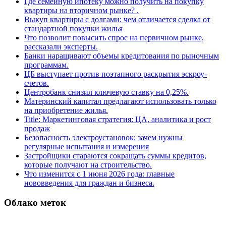
Где семейную ипотеку можно получить на покупку
квартиры на вторичном рынке? .
Выкуп квартиры с долгами: чем отличается сделка от
стандартной покупки жилья
Что позволит повысить спрос на первичном рынке,
рассказали эксперты.
Банки наращивают объемы кредитования по рыночным
программам.
ЦБ выступает против поэтапного раскрытия эскроу-
счетов.
Центробанк снизил ключевую ставку на 0,25%.
Материнский капитал предлагают использовать только
на приобретение жилья.
Title: Маркетинговая стратегия: ЦА, аналитика и рост
продаж
Безопасность электроустановок: зачем нужны
регулярные испытания и измерения
Застройщики стараются сокращать суммы кредитов,
которые получают на строительство.
Что изменится с 1 июня 2026 года: главные
нововведения для граждан и бизнеса.
Облако меток