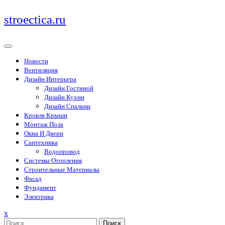
Перейти
stroectica.ru
к
содержимому
Новости
Вентиляция
Дизайн Интерьера
Дизайн Гостиной
Дизайн Кухни
Дизайн Спальни
Кровля Крыши
Монтаж Пола
Окна И Двери
Сантехника
Водопровод
Системы Отопления
Строительные Материалы
Фасад
Фундамент
Электрика
Закрыть
x
меню
Поиск