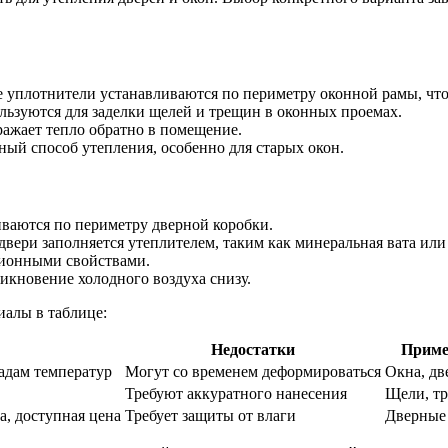
уплотнители устанавливаются по периметру оконной рамы, что
ьзуются для заделки щелей и трещин в оконных проемах.
ражает тепло обратно в помещение.
ый способ утепления, особенно для старых окон.
ваются по периметру дверной коробки.
двери заполняется утеплителем, таким как минеральная вата ил
ционными свойствами.
икновение холодного воздуха снизу.
иалы в таблице:
Недостатки
Приме
адам температур
Могут со временем деформироваться
Окна, дв
Требуют аккуратного нанесения
Щели, т
, доступная цена
Требует защиты от влаги
Дверные