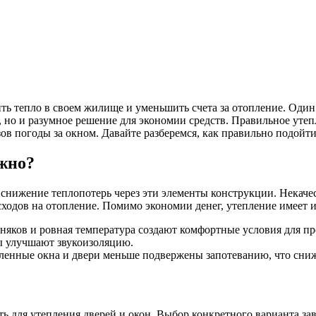
ить тепло в своем жилище и уменьшить счета за отопление. Оди
т, но и разумное решение для экономии средств. Правильное уте
ов погоды за окном. Давайте разберемся, как правильно подойти
ажно?
 снижение теплопотерь через эти элементы конструкции. Некаче
асходов на отопление. Помимо экономии денег, утепление имеет 
няков и ровная температура создают комфортные условия для п
ы улучшают звукоизоляцию.
ленные окна и двери меньше подвержены запотеванию, что сниж
 для утепления дверей и окон. Выбор конкретного варианта зав