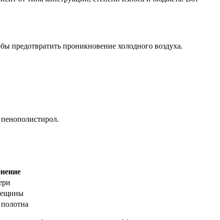
бы предотвратить проникновение холодного воздуха.
и пенополистирол.
нение
ери
рещины
 полотна