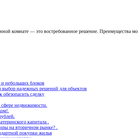
нной комнате — это востребованное решение. Преимущества моз
в и небольших блоков
 и выбор надежных решений для объектов
 обезопасить сделку
 сфере недвижимости.
ом!.
рублей.
атеринского капитала .
иры на вторичном рынке? .
андартной покупки жилья