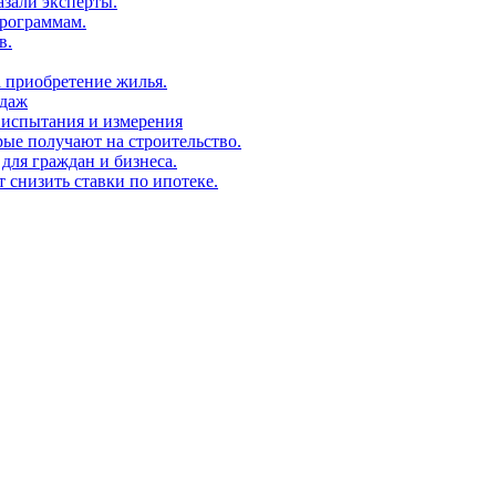
азали эксперты.
рограммам.
в.
а приобретение жилья.
одаж
 испытания и измерения
ые получают на строительство.
для граждан и бизнеса.
т снизить ставки по ипотеке.