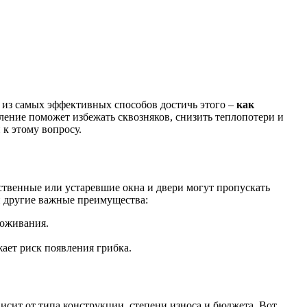
н из самых эффективных способов достичь этого –
как
пление поможет избежать сквозняков, снизить теплопотери и
 к этому вопросу.
ственные или устаревшие окна и двери могут пропускать
и другие важные преимущества:
роживания.
ает риск появления грибка.
исит от типа конструкции, степени износа и бюджета. Вот