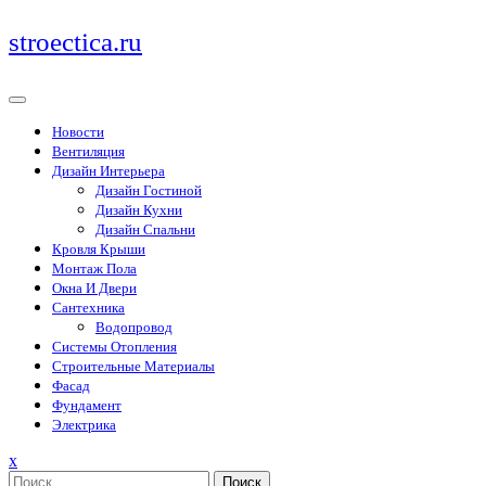
Перейти
stroectica.ru
к
содержимому
Новости
Вентиляция
Дизайн Интерьера
Дизайн Гостиной
Дизайн Кухни
Дизайн Спальни
Кровля Крыши
Монтаж Пола
Окна И Двери
Сантехника
Водопровод
Системы Отопления
Строительные Материалы
Фасад
Фундамент
Электрика
Закрыть
x
меню
Поиск