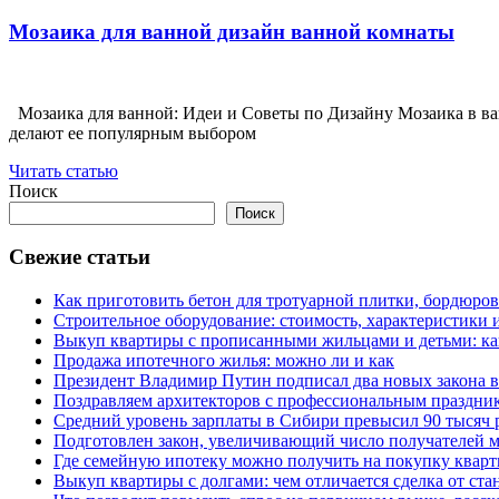
Мозаика для ванной дизайн ванной комнаты
Мозаика для ванной: Идеи и Советы по Дизайну Мозаика в ва
делают ее популярным выбором
Читать статью
Поиск
Поиск
Свежие статьи
Как приготовить бетон для тротуарной плитки, бордюро
Строительное оборудование: стоимость, характеристики
Выкуп квартиры с прописанными жильцами и детьми: как
Продажа ипотечного жилья: можно ли и как
Президент Владимир Путин подписал два новых закона в
Поздравляем архитекторов с профессиональным праздник
Средний уровень зарплаты в Сибири превысил 90 тысяч 
Подготовлен закон, увеличивающий число получателей м
Где семейную ипотеку можно получить на покупку кварт
Выкуп квартиры с долгами: чем отличается сделка от ст