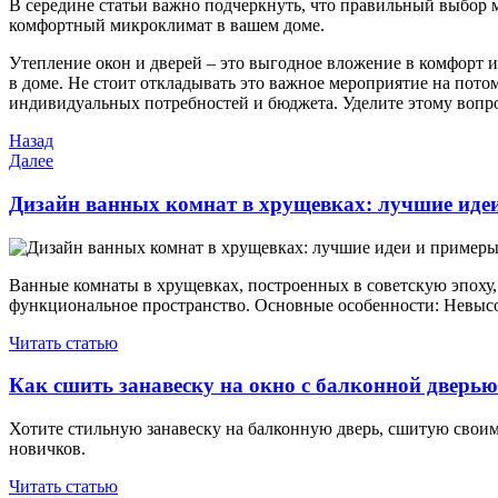
В середине статьи важно подчеркнуть, что правильный выбор 
комфортный микроклимат в вашем доме.
Утепление окон и дверей – это выгодное вложение в комфорт и
в доме. Не стоит откладывать это важное мероприятие на потом
индивидуальных потребностей и бюджета. Уделите этому вопрос
Навигация
Предыдущая
Назад
запись
Следующая
Далее
по
запись
записям
Дизайн ванных комнат в хрущевках: лучшие иде
Ванные комнаты в хрущевках, построенных в советскую эпоху,
функциональное пространство. Основные особенности: Невыс
Читать статью
Как сшить занавеску на окно с балконной дверью
Хотите стильную занавеску на балконную дверь, сшитую своим
новичков.
Читать статью