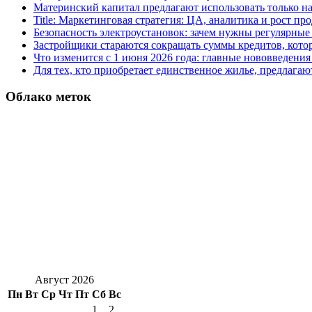
Материнский капитал предлагают использовать только н
Title: Маркетинговая стратегия: ЦА, аналитика и рост пр
Безопасность электроустановок: зачем нужны регулярные
Застройщики стараются сокращать суммы кредитов, котор
Что изменится с 1 июня 2026 года: главные нововведения 
Для тех, кто приобретает единственное жилье, предлагаю
Облако меток
Август 2026
Пн
Вт
Ср
Чт
Пт
Сб
Вс
1
2