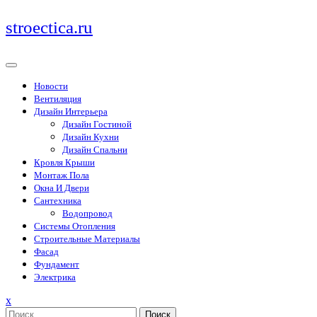
Перейти
stroectica.ru
к
содержимому
Новости
Вентиляция
Дизайн Интерьера
Дизайн Гостиной
Дизайн Кухни
Дизайн Спальни
Кровля Крыши
Монтаж Пола
Окна И Двери
Сантехника
Водопровод
Системы Отопления
Строительные Материалы
Фасад
Фундамент
Электрика
Закрыть
x
меню
Поиск