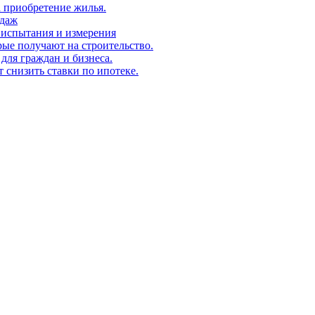
а приобретение жилья.
одаж
 испытания и измерения
ые получают на строительство.
для граждан и бизнеса.
т снизить ставки по ипотеке.