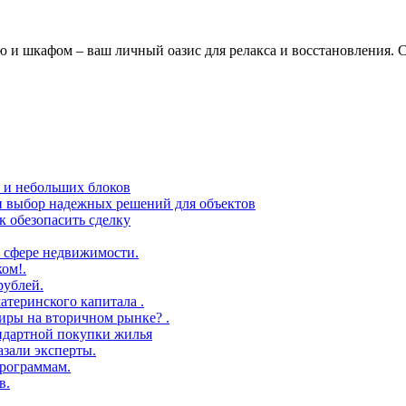
 и шкафом – ваш личный оазис для релакса и восстановления. С
в и небольших блоков
 и выбор надежных решений для объектов
 обезопасить сделку
 сфере недвижимости.
ом!.
рублей.
атеринского капитала .
иры на вторичном рынке? .
андартной покупки жилья
азали эксперты.
рограммам.
в.