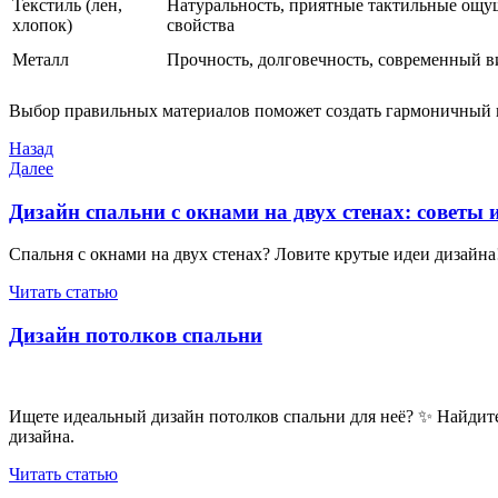
Текстиль (лен,
Натуральность, приятные тактильные ощ
хлопок)
свойства
Металл
Прочность, долговечность, современный в
Выбор правильных материалов поможет создать гармоничный 
Навигация
Предыдущая
Назад
запись
Следующая
Далее
по
запись
записям
Дизайн спальни с окнами на двух стенах: советы 
Спальня с окнами на двух стенах? Ловите крутые идеи дизайна
Читать статью
Дизайн потолков спальни
Ищете идеальный дизайн потолков спальни для неё? ✨ Найдите 
дизайна.
Читать статью