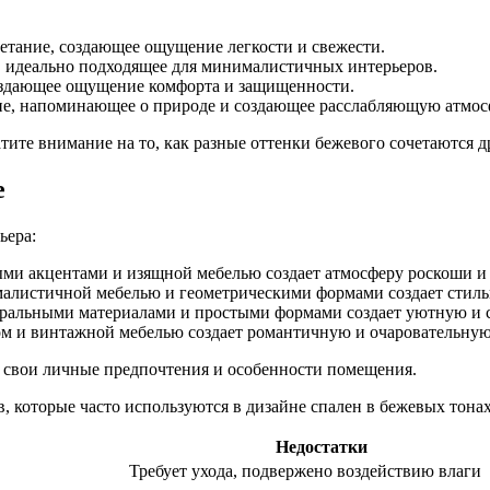
четание, создающее ощущение легкости и свежести.
, идеально подходящее для минималистичных интерьеров.
оздающее ощущение комфорта и защищенности.
е, напоминающее о природе и создающее расслабляющую атмос
атите внимание на то, как разные оттенки бежевого сочетаются д
е
ьера:
ыми акцентами и изящной мебелью создает атмосферу роскоши и 
малистичной мебелью и геометрическими формами создает стил
уральными материалами и простыми формами создает уютную и 
м и винтажной мебелью создает романтичную и очаровательную
е свои личные предпочтения и особенности помещения.
 которые часто используются в дизайне спален в бежевых тонах
Недостатки
Требует ухода, подвержено воздействию влаги