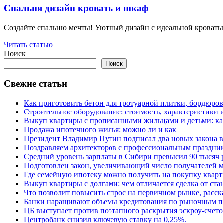
Спальня дизайн кровать и шкаф
Создайте спальню мечты! Уютный дизайн с идеальной кроватью
Читать статью
Поиск
Поиск
Свежие статьи
Как приготовить бетон для тротуарной плитки, бордюро
Строительное оборудование: стоимость, характеристики
Выкуп квартиры с прописанными жильцами и детьми: как
Продажа ипотечного жилья: можно ли и как
Президент Владимир Путин подписал два новых закона в
Поздравляем архитекторов с профессиональным праздник
Средний уровень зарплаты в Сибири превысил 90 тысяч 
Подготовлен закон, увеличивающий число получателей м
Где семейную ипотеку можно получить на покупку кварт
Выкуп квартиры с долгами: чем отличается сделка от ст
Что позволит повысить спрос на первичном рынке, расск
Банки наращивают объемы кредитования по рыночным п
ЦБ выступает против поэтапного раскрытия эскроу-счето
Центробанк снизил ключевую ставку на 0,25%.