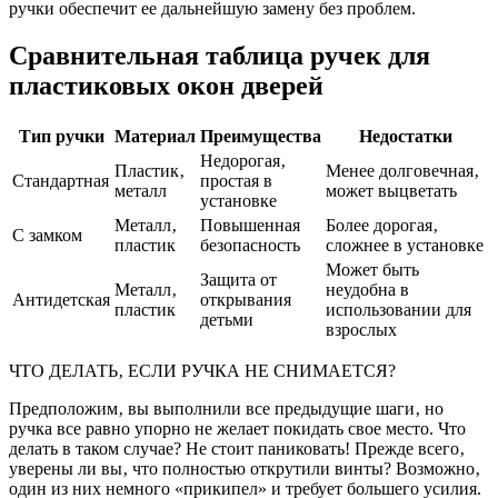
ручки обеспечит ее дальнейшую замену без проблем.
Сравнительная таблица ручек для
пластиковых окон дверей
Тип ручки
Материал
Преимущества
Недостатки
Недорогая‚
Пластик‚
Менее долговечная‚
Стандартная
простая в
металл
может выцветать
установке
Металл‚
Повышенная
Более дорогая‚
С замком
пластик
безопасность
сложнее в установке
Может быть
Защита от
Металл‚
неудобна в
Антидетская
открывания
пластик
использовании для
детьми
взрослых
ЧТО ДЕЛАТЬ‚ ЕСЛИ РУЧКА НЕ СНИМАЕТСЯ?
Предположим‚ вы выполнили все предыдущие шаги‚ но
ручка все равно упорно не желает покидать свое место. Что
делать в таком случае? Не стоит паниковать! Прежде всего‚
уверены ли вы‚ что полностью открутили винты? Возможно‚
один из них немного «прикипел» и требует большего усилия.