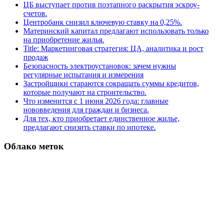
ЦБ выступает против поэтапного раскрытия эскроу-
счетов.
Центробанк снизил ключевую ставку на 0,25%.
Материнский капитал предлагают использовать только
на приобретение жилья.
Title: Маркетинговая стратегия: ЦА, аналитика и рост
продаж
Безопасность электроустановок: зачем нужны
регулярные испытания и измерения
Застройщики стараются сокращать суммы кредитов,
которые получают на строительство.
Что изменится с 1 июня 2026 года: главные
нововведения для граждан и бизнеса.
Для тех, кто приобретает единственное жилье,
предлагают снизить ставки по ипотеке.
Облако меток