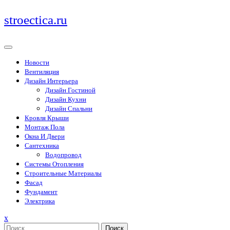
Перейти
stroectica.ru
к
содержимому
Новости
Вентиляция
Дизайн Интерьера
Дизайн Гостиной
Дизайн Кухни
Дизайн Спальни
Кровля Крыши
Монтаж Пола
Окна И Двери
Сантехника
Водопровод
Системы Отопления
Строительные Материалы
Фасад
Фундамент
Электрика
Закрыть
x
меню
Поиск