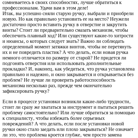
сомневаетесь в своих способностях‚ лучше обратиться к
профессионалам. Удачи вам в этом деле!
Итак‚ вы успешно сняли старую ручку‚ выбрали и приобрели
новую. Но как правильно установить ее на место? Неужели
достаточно просто вставить ручку в отверстие и закрутить
винты? Стоит ли предварительно смазать механизм‚ чтобы
обеспечить плавный ход? Или существуют какие-то хитрости
и нюансы‚ о которых следует знать? Важно ли соблюдать
определенный момент затяжки винтов‚ чтобы не перетянуть
их и не повредить пластик? А что делать‚ если новая ручка
немного отличается по размеру от старой? Не придется ли
подгонять отверстия или использовать дополнительные
прокладки? И‚ наконец‚ как убедиться‚ что ручка установлена
правильно и надежно‚ и окно закрывается и открываеться без
проблем? Не лучше ли проверить работоспособность
механизма несколько раз‚ прежде чем окончательно
зафиксировать ручку?
Если в процессе установки возникли какие-либо трудности‚
стоит ли сразу же хвататься за инструмент и пытаться решить
проблему самостоятельно? Или лучше обратиться за помощью
к специалисту‚ чтобы избежать более серьезных
повреждений? А что делать‚ если после установки новой
ручки окно стало заедать или плохо закрываться? Не означает
ли это‚ что проблема кроется глубже‚ чем просто замена