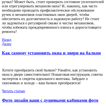
ручки? Может быть‚ стоит проверить состояние уплотнителей
или отрегулировать механизм окна? И‚ наконец‚ как часто
необходимо проводить профилактическое обслуживание
ручек и механизмов пластиковых окон дверей‚ чтобы
обеспечить их долговечность и надежную работу? Не стоит
ли задуматься о регулярной смазке и чистке механизмов‚
чтобы избежать преждевременного износа и дорогостоящего
ремонта?
Навигация
Предыдущая
Назад
запись
Следующая
Далее
по
запись
записям
Как самому установить окна и двери на балкон
Хотите преобразить свой балкон? Узнайте, как установить
окна и двери самостоятельно! Пошаговая инструкция, советы
экспертов и секреты идеального монтажа. Забудьте о
сквозняках и холоде – ваш балкон преобразится!
Читать статью
Фото дизайн ванн с душевыми кабинами фото