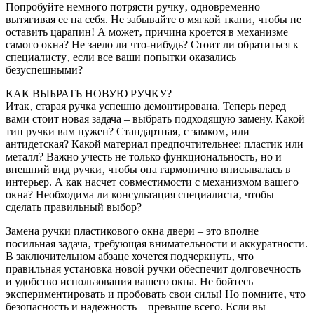
Попробуйте немного потрясти ручку‚ одновременно
вытягивая ее на себя. Не забывайте о мягкой ткани‚ чтобы не
оставить царапин! А может‚ причина кроется в механизме
самого окна? Не заело ли что-нибудь? Стоит ли обратиться к
специалисту‚ если все ваши попытки оказались
безуспешными?
КАК ВЫБРАТЬ НОВУЮ РУЧКУ?
Итак‚ старая ручка успешно демонтирована. Теперь перед
вами стоит новая задача – выбрать подходящую замену. Какой
тип ручки вам нужен? Стандартная‚ с замком‚ или
антидетская? Какой материал предпочтительнее: пластик или
металл? Важно учесть не только функциональность‚ но и
внешний вид ручки‚ чтобы она гармонично вписывалась в
интерьер. А как насчет совместимости с механизмом вашего
окна? Необходима ли консультация специалиста‚ чтобы
сделать правильный выбор?
Замена ручки пластикового окна двери – это вполне
посильная задача‚ требующая внимательности и аккуратности.
В заключительном абзаце хочется подчеркнуть‚ что
правильная установка новой ручки обеспечит долговечность
и удобство использования вашего окна. Не бойтесь
экспериментировать и пробовать свои силы! Но помните‚ что
безопасность и надежность – превыше всего. Если вы