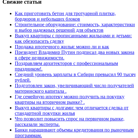
Свежие статьи
Как приготовить бетон для тротуарной плитки,
бордюров и небольших блоков
Строительное оборудование: стоимость, характеристики
и выбор надежных решений для объектов
Выкуп квартиры с прописанными жильцами и детьми:
как обезопасить сделку
Продажа ипотечного жилья: можно ли и как
Президент Владимир Путин подписал два новых закона
в сфере недвижимости.
Поздравляем архитекторов с профессиональным
праздником!.
Средний уровень зарплаты в Сибири превысил 90 тысяч
рублей.
Подготовлен закон, увеличивающий число получателей
материнского капитала .
Где семейную ипотеку можно получить на покупку
квартиры на вторичном рынке? .
Выкуп квартиры с долгами: чем отличается сделка от
стандартной покупки жилья
Что позволит повысить спрос на первичном рынке,
рассказали эксперты.
Банки наращивают объемы кредитования по рыночным
программам.