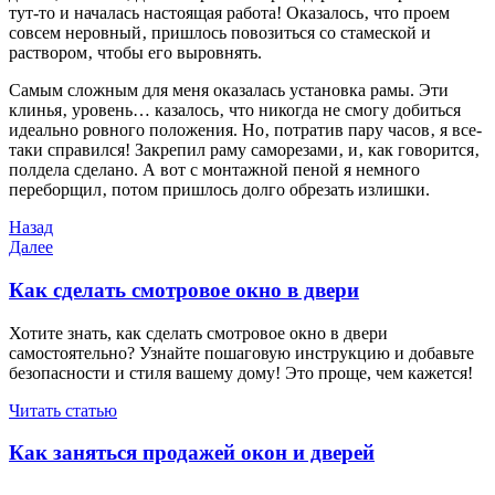
тут-то и началась настоящая работа! Оказалось‚ что проем
совсем неровный‚ пришлось повозиться со стамеской и
раствором‚ чтобы его выровнять.
Самым сложным для меня оказалась установка рамы. Эти
клинья‚ уровень… казалось‚ что никогда не смогу добиться
идеально ровного положения. Но‚ потратив пару часов‚ я все-
таки справился! Закрепил раму саморезами‚ и‚ как говорится‚
полдела сделано. А вот с монтажной пеной я немного
переборщил‚ потом пришлось долго обрезать излишки.
Навигация
Предыдущая
Назад
запись
Следующая
Далее
по
запись
записям
Как сделать смотровое окно в двери
Хотите знать, как сделать смотровое окно в двери
самостоятельно? Узнайте пошаговую инструкцию и добавьте
безопасности и стиля вашему дому! Это проще, чем кажется!
Читать статью
Как заняться продажей окон и дверей