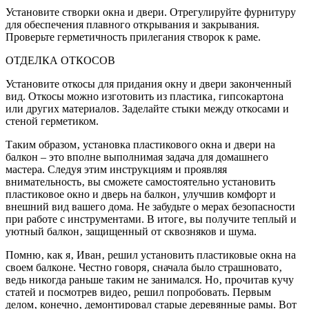
Установите створки окна и двери. Отрегулируйте фурнитуру
для обеспечения плавного открывания и закрывания.
Проверьте герметичность прилегания створок к раме.
ОТДЕЛКА ОТКОСОВ
Установите откосы для придания окну и двери законченный
вид. Откосы можно изготовить из пластика‚ гипсокартона
или других материалов. Заделайте стыки между откосами и
стеной герметиком.
Таким образом‚ установка пластикового окна и двери на
балкон – это вполне выполнимая задача для домашнего
мастера. Следуя этим инструкциям и проявляя
внимательность‚ вы сможете самостоятельно установить
пластиковое окно и дверь на балкон‚ улучшив комфорт и
внешний вид вашего дома. Не забудьте о мерах безопасности
при работе с инструментами. В итоге‚ вы получите теплый и
уютный балкон‚ защищенный от сквозняков и шума.
Помню‚ как я‚ Иван‚ решил установить пластиковые окна на
своем балконе. Честно говоря‚ сначала было страшновато‚
ведь никогда раньше таким не занимался. Но‚ прочитав кучу
статей и посмотрев видео‚ решил попробовать. Первым
делом‚ конечно‚ демонтировал старые деревянные рамы. Вот