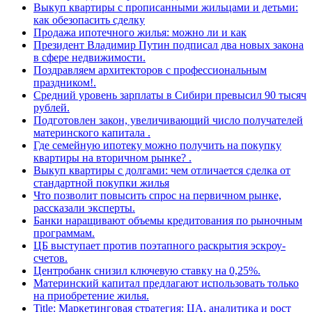
Выкуп квартиры с прописанными жильцами и детьми:
как обезопасить сделку
Продажа ипотечного жилья: можно ли и как
Президент Владимир Путин подписал два новых закона
в сфере недвижимости.
Поздравляем архитекторов с профессиональным
праздником!.
Средний уровень зарплаты в Сибири превысил 90 тысяч
рублей.
Подготовлен закон, увеличивающий число получателей
материнского капитала .
Где семейную ипотеку можно получить на покупку
квартиры на вторичном рынке? .
Выкуп квартиры с долгами: чем отличается сделка от
стандартной покупки жилья
Что позволит повысить спрос на первичном рынке,
рассказали эксперты.
Банки наращивают объемы кредитования по рыночным
программам.
ЦБ выступает против поэтапного раскрытия эскроу-
счетов.
Центробанк снизил ключевую ставку на 0,25%.
Материнский капитал предлагают использовать только
на приобретение жилья.
Title: Маркетинговая стратегия: ЦА, аналитика и рост