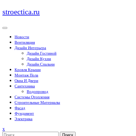
Перейти
stroectica.ru
к
содержимому
Новости
Вентиляция
Дизайн Интерьера
Дизайн Гостиной
Дизайн Кухни
Дизайн Спальни
Кровля Крыши
Монтаж Пола
Окна И Двери
Сантехника
Водопровод
Системы Отопления
Строительные Материалы
Фасад
Фундамент
Электрика
Закрыть
x
меню
Поиск