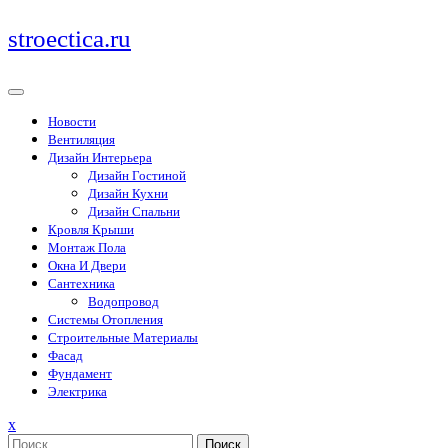
Перейти
stroectica.ru
к
содержимому
Новости
Вентиляция
Дизайн Интерьера
Дизайн Гостиной
Дизайн Кухни
Дизайн Спальни
Кровля Крыши
Монтаж Пола
Окна И Двери
Сантехника
Водопровод
Системы Отопления
Строительные Материалы
Фасад
Фундамент
Электрика
Закрыть
x
меню
Поиск