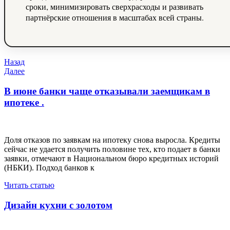
сроки, минимизировать сверхрасходы и развивать
партнёрские отношения в масштабах всей страны.
Навигация
Предыдущая
Назад
запись
Следующая
Далее
по
запись
записям
В июне банки чаще отказывали заемщикам в
ипотеке .
Доля отказов по заявкам на ипотеку снова выросла. Кредиты
сейчас не удается получить половине тех, кто подает в банки
заявки, отмечают в Национальном бюро кредитных историй
(НБКИ). Подход банков к
Читать статью
Дизайн кухни с золотом