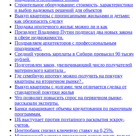
Строительное оборудование: стоимость, характеристики
и выбор надежных решений для объектов
Выкуп квартиры с прописанными жильцами и детьми:
как обезопасить сделку
Продажа ипотечного жилья: можно ли и как
Президент Владимир Путин подписал два новых закона
в сфере недвижимости.
Поздравляем архитекторов с профессиональным
праздником!.
Средний уровень зарплаты в Сибири превысил 90 тысяч
рублей.
Подготовлен закон, увеличивающий число получателей
материнского капитала .
Где семейную ипотеку можно получить на покупку
квартиры на вторичном рынке? .
Выкуп квартиры с долгами: чем отличается сделка от
стандартной покупки жилья
Что позволит повысить спрос на первичном рынке,
рассказали эксперты.
Банки наращивают объемы кредитования по рыночным
программам.
ЦБ выступает против поэтапного раскрытия эскроу-
счетов.
Центробанк снизил ключевую ставку на 0,25%.
Материнский капитал предлагают использовать только