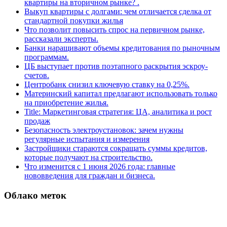
квартиры на вторичном рынке? .
Выкуп квартиры с долгами: чем отличается сделка от
стандартной покупки жилья
Что позволит повысить спрос на первичном рынке,
рассказали эксперты.
Банки наращивают объемы кредитования по рыночным
программам.
ЦБ выступает против поэтапного раскрытия эскроу-
счетов.
Центробанк снизил ключевую ставку на 0,25%.
Материнский капитал предлагают использовать только
на приобретение жилья.
Title: Маркетинговая стратегия: ЦА, аналитика и рост
продаж
Безопасность электроустановок: зачем нужны
регулярные испытания и измерения
Застройщики стараются сокращать суммы кредитов,
которые получают на строительство.
Что изменится с 1 июня 2026 года: главные
нововведения для граждан и бизнеса.
Облако меток