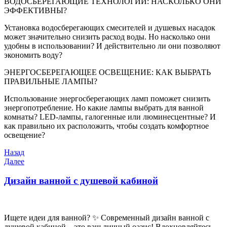
ВОДОСБЕРЕГАЮЩИЕ ТЕХНОЛОГИИ: НАСКОЛЬКО ОНИ
ЭФФЕКТИВНЫ?
Установка водосберегающих смесителей и душевых насадок
может значительно снизить расход воды. Но насколько они
удобны в использовании? И действительно ли они позволяют
экономить воду?
ЭНЕРГОСБЕРЕГАЮЩЕЕ ОСВЕЩЕНИЕ: КАК ВЫБРАТЬ
ПРАВИЛЬНЫЕ ЛАМПЫ?
Использование энергосберегающих ламп поможет снизить
энергопотребление. Но какие лампы выбрать для ванной
комнаты? LED-лампы, галогенные или люминесцентные? И
как правильно их расположить, чтобы создать комфортное
освещение?
Навигация
Предыдущая
Назад
запись
Следующая
Далее
по
запись
записям
Дизайн ванной с душевой кабиной
Ищете идеи для ванной? ✨ Современный дизайн ванной с
душевой кабиной – это ваш личный оазис! Вдохновляйтесь,