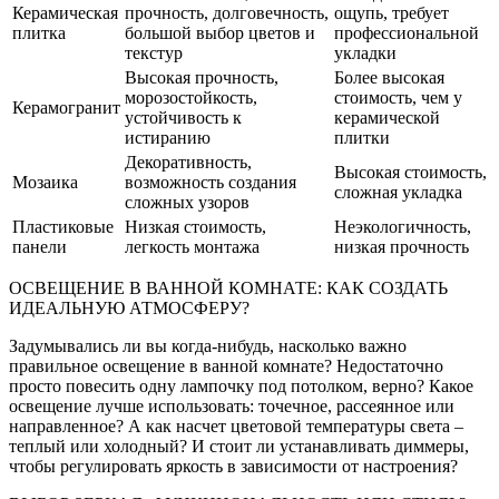
Керамическая
прочность, долговечность,
ощупь, требует
плитка
большой выбор цветов и
профессиональной
текстур
укладки
Высокая прочность,
Более высокая
морозостойкость,
стоимость, чем у
Керамогранит
устойчивость к
керамической
истиранию
плитки
Декоративность,
Высокая стоимость,
Мозаика
возможность создания
сложная укладка
сложных узоров
Пластиковые
Низкая стоимость,
Неэкологичность,
панели
легкость монтажа
низкая прочность
ОСВЕЩЕНИЕ В ВАННОЙ КОМНАТЕ: КАК СОЗДАТЬ
ИДЕАЛЬНУЮ АТМОСФЕРУ?
Задумывались ли вы когда-нибудь, насколько важно
правильное освещение в ванной комнате? Недостаточно
просто повесить одну лампочку под потолком, верно? Какое
освещение лучше использовать: точечное, рассеянное или
направленное? А как насчет цветовой температуры света –
теплый или холодный? И стоит ли устанавливать диммеры,
чтобы регулировать яркость в зависимости от настроения?