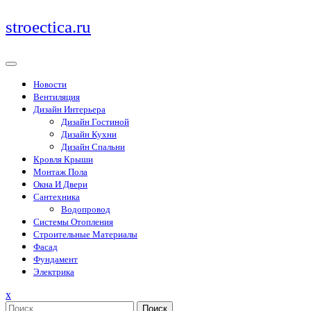
Перейти
stroectica.ru
к
содержимому
Новости
Вентиляция
Дизайн Интерьера
Дизайн Гостиной
Дизайн Кухни
Дизайн Спальни
Кровля Крыши
Монтаж Пола
Окна И Двери
Сантехника
Водопровод
Системы Отопления
Строительные Материалы
Фасад
Фундамент
Электрика
Закрыть
x
меню
Поиск