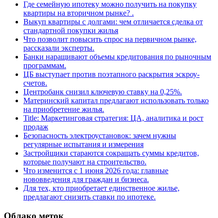
Где семейную ипотеку можно получить на покупку
квартиры на вторичном рынке? .
Выкуп квартиры с долгами: чем отличается сделка от
стандартной покупки жилья
Что позволит повысить спрос на первичном рынке,
рассказали эксперты.
Банки наращивают объемы кредитования по рыночным
программам.
ЦБ выступает против поэтапного раскрытия эскроу-
счетов.
Центробанк снизил ключевую ставку на 0,25%.
Материнский капитал предлагают использовать только
на приобретение жилья.
Title: Маркетинговая стратегия: ЦА, аналитика и рост
продаж
Безопасность электроустановок: зачем нужны
регулярные испытания и измерения
Застройщики стараются сокращать суммы кредитов,
которые получают на строительство.
Что изменится с 1 июня 2026 года: главные
нововведения для граждан и бизнеса.
Для тех, кто приобретает единственное жилье,
предлагают снизить ставки по ипотеке.
Облако меток