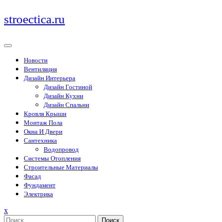
Перейти
stroectica.ru
к
содержимому
Новости
Вентиляция
Дизайн Интерьера
Дизайн Гостиной
Дизайн Кухни
Дизайн Спальни
Кровля Крыши
Монтаж Пола
Окна И Двери
Сантехника
Водопровод
Системы Отопления
Строительные Материалы
Фасад
Фундамент
Электрика
Закрыть
x
меню
Поиск