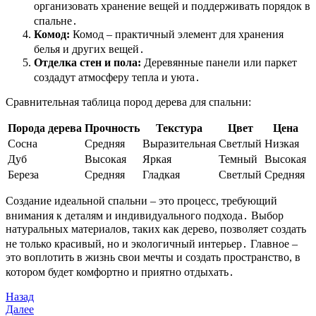
организовать хранение вещей и поддерживать порядок в
спальне․
Комод:
Комод – практичный элемент для хранения
белья и других вещей․
Отделка стен и пола:
Деревянные панели или паркет
создадут атмосферу тепла и уюта․
Сравнительная таблица пород дерева для спальни:
Порода дерева
Прочность
Текстура
Цвет
Цена
Сосна
Средняя
Выразительная
Светлый
Низкая
Дуб
Высокая
Яркая
Темный
Высокая
Береза
Средняя
Гладкая
Светлый
Средняя
Создание идеальной спальни – это процесс, требующий
внимания к деталям и индивидуального подхода․ Выбор
натуральных материалов, таких как дерево, позволяет создать
не только красивый, но и экологичный интерьер․ Главное –
это воплотить в жизнь свои мечты и создать пространство, в
котором будет комфортно и приятно отдыхать․
Навигация
Предыдущая
Назад
запись
Следующая
Далее