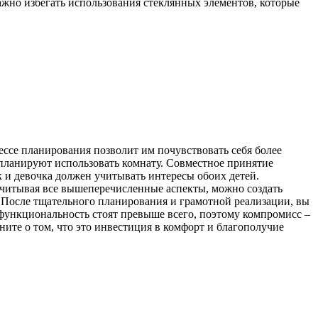
ажно избегать использования стеклянных элементов, которые
цессе планирования позволит им почувствовать себя более
и планируют использовать комнату. Совместное принятие
к и девочка должен учитывать интересы обоих детей.
 Учитывая все вышеперечисленные аспекты, можно создать
 После тщательного планирования и грамотной реализации, вы
и функциональность стоят превыше всего, поэтому компромисс –
ните о том, что это инвестиция в комфорт и благополучие