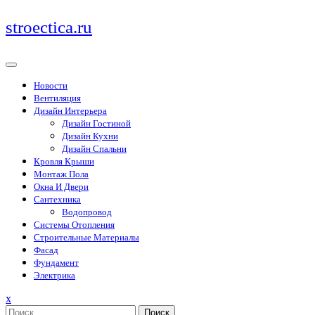
Перейти
stroectica.ru
к
содержимому
Новости
Вентиляция
Дизайн Интерьера
Дизайн Гостиной
Дизайн Кухни
Дизайн Спальни
Кровля Крыши
Монтаж Пола
Окна И Двери
Сантехника
Водопровод
Системы Отопления
Строительные Материалы
Фасад
Фундамент
Электрика
Закрыть
x
меню
Поиск