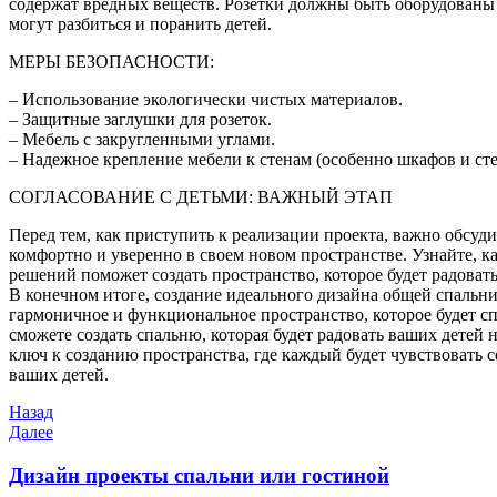
содержат вредных веществ. Розетки должны быть оборудованы 
могут разбиться и поранить детей.
МЕРЫ БЕЗОПАСНОСТИ:
– Использование экологически чистых материалов.
– Защитные заглушки для розеток.
– Мебель с закругленными углами.
– Надежное крепление мебели к стенам (особенно шкафов и ст
СОГЛАСОВАНИЕ С ДЕТЬМИ: ВАЖНЫЙ ЭТАП
Перед тем, как приступить к реализации проекта, важно обсуд
комфортно и уверенно в своем новом пространстве. Узнайте, к
решений поможет создать пространство, которое будет радоват
В конечном итоге, создание идеального дизайна общей спальни
гармоничное и функциональное пространство, которое будет с
сможете создать спальню, которая будет радовать ваших детей
ключ к созданию пространства, где каждый будет чувствовать с
ваших детей.
Навигация
Предыдущая
Назад
запись
Следующая
Далее
по
запись
записям
Дизайн проекты спальни или гостиной