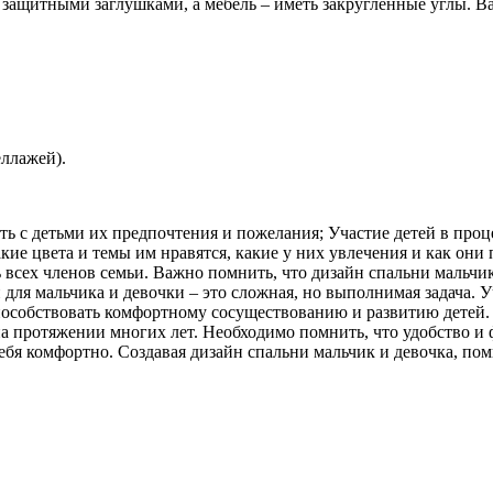
защитными заглушками, а мебель – иметь закругленные углы. В
еллажей).
ить с детьми их предпочтения и пожелания; Участие детей в про
акие цвета и темы им нравятся, какие у них увлечения и как он
ь всех членов семьи. Важно помнить, что дизайн спальни мальчи
 для мальчика и девочки – это сложная, но выполнимая задача.
пособствовать комфортному сосуществованию и развитию детей.
 на протяжении многих лет. Необходимо помнить, что удобство 
ебя комфортно. Создавая дизайн спальни мальчик и девочка, пом