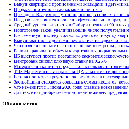
Выкуп квартиры с прописанными жильцами и детьми: как
Продажа ипотечного жилья: можно ли и как
Президент Владимир Путин подписал два новых закона в
Поздравляем архитекторов с профессиональным праздник
Средний уровень зарплаты в Сибири превысил 90 тысяч 
Подготовлен закон, увеличивающий число получателей м
Где семейную ипотеку можно получить на покупку кварт
Выкуп квартиры с долгами: чем отличается сделка от ст
Что позволит повысить спрос на первичном рынке, расск
Банки наращивают объемы кредитования по рыночным п
ЦБ выступает против поэтапного раскрытия эскроу-счето
Центробанк снизил ключевую ставку на 0,25%.
Материнский капитал предлагают использовать только н
Title: Маркетинговая стратегия: ЦА, аналитика и рост пр
Безопасность электроустановок: зачем нужны регулярные
Застройщики стараются сокращать суммы кредитов, котор
Что изменится с 1 июня 2026 года: главные нововведения 
Для тех, кто приобретает единственное жилье, предлагаю
Облако меток