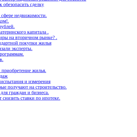
 обезопасить сделку
 сфере недвижимости.
ом!.
рублей.
атеринского капитала .
иры на вторичном рынке? .
андартной покупки жилья
азали эксперты.
рограммам.
в.
а приобретение жилья.
одаж
 испытания и измерения
ые получают на строительство.
для граждан и бизнеса.
т снизить ставки по ипотеке.