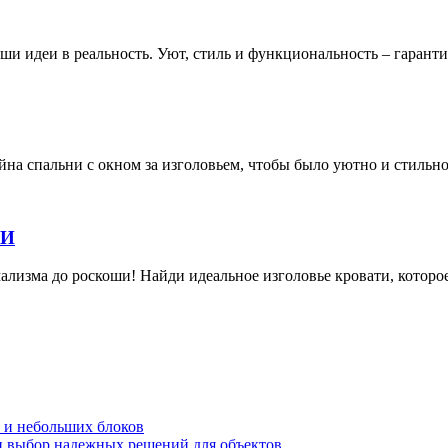
ши идеи в реальность. Уют, стиль и функциональность – гарант
йна спальни с окном за изголовьем, чтобы было уютно и стильно
НИ
лизма до роскоши! Найди идеальное изголовье кровати, которое
в и небольших блоков
 и выбор надежных решений для объектов