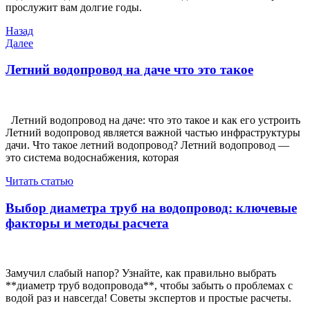
прослужит вам долгие годы.
Навигация
Предыдущая
Назад
запись
Следующая
Далее
по
запись
записям
Летний водопровод на даче что это такое
Летний водопровод на даче: что это такое и как его устроить
Летний водопровод является важной частью инфраструктуры
дачи. Что такое летний водопровод? Летний водопровод —
это система водоснабжения, которая
Читать статью
Выбор диаметра труб на водопровод: ключевые
факторы и методы расчета
Замучил слабый напор? Узнайте, как правильно выбрать
**диаметр труб водопровода**, чтобы забыть о проблемах с
водой раз и навсегда! Советы экспертов и простые расчеты.