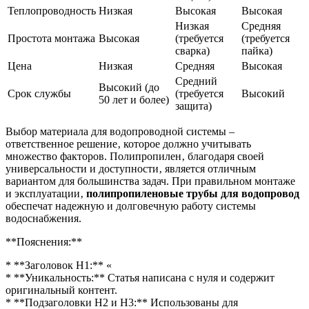
Теплопроводность
Низкая
Высокая
Высокая
Низкая
Средняя
Простота монтажа
Высокая
(требуется
(требуется
сварка)
пайка)
Цена
Низкая
Средняя
Высокая
Средний
Высокий (до
Срок службы
(требуется
Высокий
50 лет и более)
защита)
Выбор материала для водопроводной системы –
ответственное решение‚ которое должно учитывать
множество факторов. Полипропилен‚ благодаря своей
универсальности и доступности‚ является отличным
вариантом для большинства задач. При правильном монтаже
и эксплуатации‚
полипропиленовые трубы для водопровод
обеспечат надежную и долговечную работу системы
водоснабжения.
**Пояснения:**
* **Заголовок H1:** «
* **Уникальность:** Статья написана с нуля и содержит
оригинальный контент.
* **Подзаголовки H2 и H3:** Использованы для