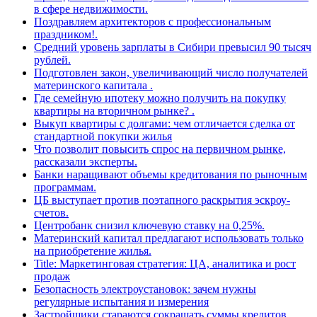
в сфере недвижимости.
Поздравляем архитекторов с профессиональным
праздником!.
Средний уровень зарплаты в Сибири превысил 90 тысяч
рублей.
Подготовлен закон, увеличивающий число получателей
материнского капитала .
Где семейную ипотеку можно получить на покупку
квартиры на вторичном рынке? .
Выкуп квартиры с долгами: чем отличается сделка от
стандартной покупки жилья
Что позволит повысить спрос на первичном рынке,
рассказали эксперты.
Банки наращивают объемы кредитования по рыночным
программам.
ЦБ выступает против поэтапного раскрытия эскроу-
счетов.
Центробанк снизил ключевую ставку на 0,25%.
Материнский капитал предлагают использовать только
на приобретение жилья.
Title: Маркетинговая стратегия: ЦА, аналитика и рост
продаж
Безопасность электроустановок: зачем нужны
регулярные испытания и измерения
Застройщики стараются сокращать суммы кредитов,