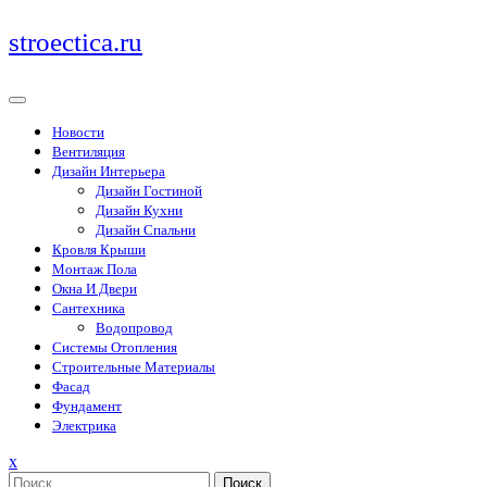
Перейти
stroectica.ru
к
содержимому
Новости
Вентиляция
Дизайн Интерьера
Дизайн Гостиной
Дизайн Кухни
Дизайн Спальни
Кровля Крыши
Монтаж Пола
Окна И Двери
Сантехника
Водопровод
Системы Отопления
Строительные Материалы
Фасад
Фундамент
Электрика
Закрыть
x
меню
Поиск