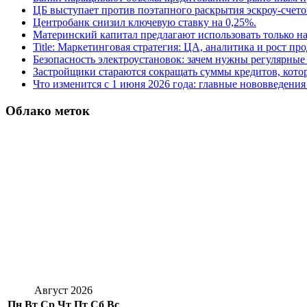
ЦБ выступает против поэтапного раскрытия эскроу-счето
Центробанк снизил ключевую ставку на 0,25%.
Материнский капитал предлагают использовать только н
Title: Маркетинговая стратегия: ЦА, аналитика и рост пр
Безопасность электроустановок: зачем нужны регулярные
Застройщики стараются сокращать суммы кредитов, котор
Что изменится с 1 июня 2026 года: главные нововведения 
Облако меток
Август 2026
Пн
Вт
Ср
Чт
Пт
Сб
Вс