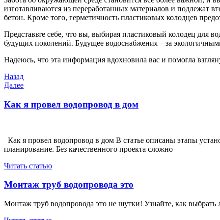
изготавливаются из переработанных материалов и подлежат вт
бетон. Кроме того, герметичность пластиковых колодцев пред
Представьте себе, что вы, выбирая пластиковый колодец для во
будущих поколений. Будущее водоснабжения – за экологичными
Надеюсь, что эта информация вдохновила вас и помогла взглян
Навигация
Предыдущая
Назад
запись
Следующая
Далее
по
запись
записям
Как я провел водопровод в дом
Как я провел водопровод в дом В статье описаны этапы уста
планирование. Без качественного проекта сложно
Читать статью
Монтаж труб водопровода это
Монтаж труб водопровода это не шутки! Узнайте, как выбрать