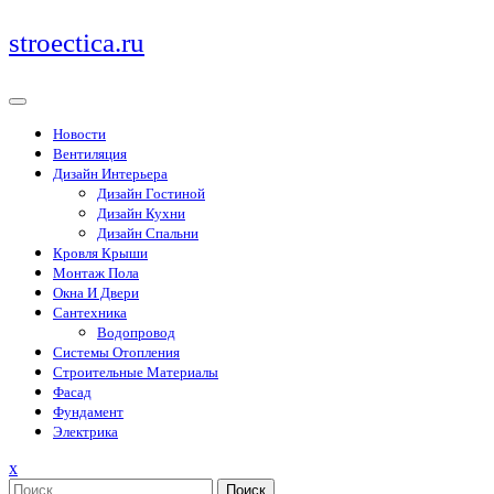
Перейти
stroectica.ru
к
содержимому
Новости
Вентиляция
Дизайн Интерьера
Дизайн Гостиной
Дизайн Кухни
Дизайн Спальни
Кровля Крыши
Монтаж Пола
Окна И Двери
Сантехника
Водопровод
Системы Отопления
Строительные Материалы
Фасад
Фундамент
Электрика
Закрыть
x
меню
Поиск