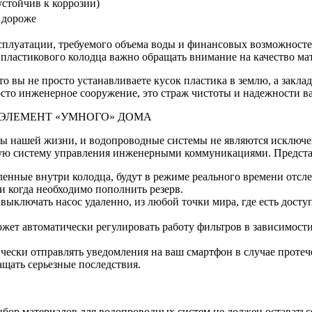
устойчив к коррозии)
 дороже
плуатации, требуемого объема воды и финансовых возможностей
 пластикового колодца важно обращать внимание на качество ма
о вы не просто устанавливаете кусок пластика в землю, а закла
осто инженерное сооружение, это страж чистоты и надежности в
 ЭЛЕМЕНТ «УМНОГО» ДОМА
ы нашей жизни, и водопроводные системы не являются исключе
ую систему управления инженерными коммуникациями. Представ
енные внутри колодца, будут в режиме реального времени отсл
е и когда необходимо пополнить резерв.
ыключать насос удаленно, из любой точки мира, где есть досту
жет автоматически регулировать работу фильтров в зависимости
чески отправлять уведомления на ваш смартфон в случае протеч
ащать серьезные последствия.
выбор материалов для водопроводных систем не должен оставать