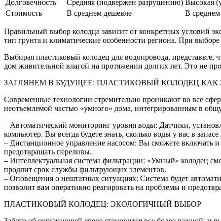
Долговечность
Средняя (подвержен разрушению)
Высокая (
Стоимость
В среднем дешевле
В среднем
Правильный выбор колодца зависит от конкретных условий экс
тип грунта и климатические особенности региона. При выборе
Выбирая пластиковый колодец для водопровода, представьте, чт
дом живительной влагой на протяжении долгих лет. Это не пр
ЗАГЛЯНЕМ В БУДУЩЕЕ: ПЛАСТИКОВЫЙ КОЛОДЕЦ КАК
Современные технологии стремительно проникают во все сфер
неотъемлемой частью «умного» дома, интегрированным в общ
– Автоматический мониторинг уровня воды: Датчики, установл
компьютер. Вы всегда будете знать, сколько воды у вас в запас
– Дистанционное управление насосом: Вы сможете включать и в
предотвращать переливы.
– Интеллектуальная система фильтрации: «Умный» колодец смо
продлит срок службы фильтрующих элементов.
– Оповещения о нештатных ситуациях: Система будет автомати
позволит вам оперативно реагировать на проблемы и предотвр
ПЛАСТИКОВЫЙ КОЛОДЕЦ: ЭКОЛОГИЧНЫЙ ВЫБОР
Забота об окружающей среде становится все более важной, и 