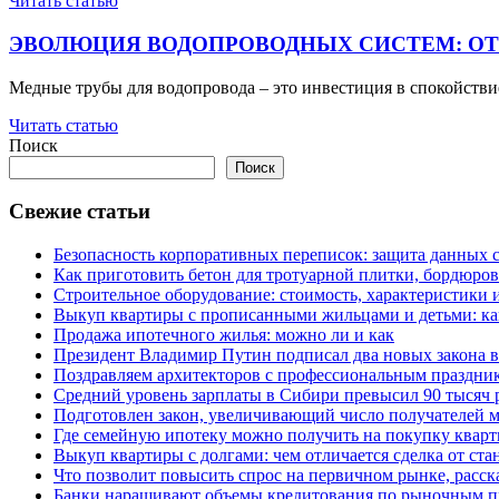
Читать статью
ЭВОЛЮЦИЯ ВОДОПРОВОДНЫХ СИСТЕМ: ОТ
Медные трубы для водопровода – это инвестиция в спокойствие
Читать статью
Поиск
Поиск
Свежие статьи
Безопасность корпоративных переписок: защита данных 
Как приготовить бетон для тротуарной плитки, бордюро
Строительное оборудование: стоимость, характеристики
Выкуп квартиры с прописанными жильцами и детьми: как
Продажа ипотечного жилья: можно ли и как
Президент Владимир Путин подписал два новых закона в
Поздравляем архитекторов с профессиональным праздник
Средний уровень зарплаты в Сибири превысил 90 тысяч 
Подготовлен закон, увеличивающий число получателей м
Где семейную ипотеку можно получить на покупку кварт
Выкуп квартиры с долгами: чем отличается сделка от ст
Что позволит повысить спрос на первичном рынке, расск
Банки наращивают объемы кредитования по рыночным п