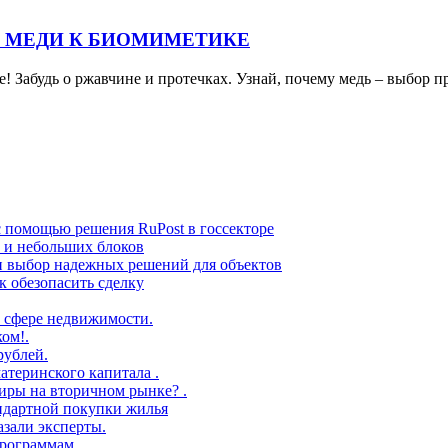
 МЕДИ К БИОМИМЕТИКЕ
! Забудь о ржавчине и протечках. Узнай, почему медь – выбор 
с помощью решения RuPost в госсекторе
в и небольших блоков
 и выбор надежных решений для объектов
 обезопасить сделку
 сфере недвижимости.
ом!.
рублей.
атеринского капитала .
иры на вторичном рынке? .
андартной покупки жилья
азали эксперты.
рограммам.