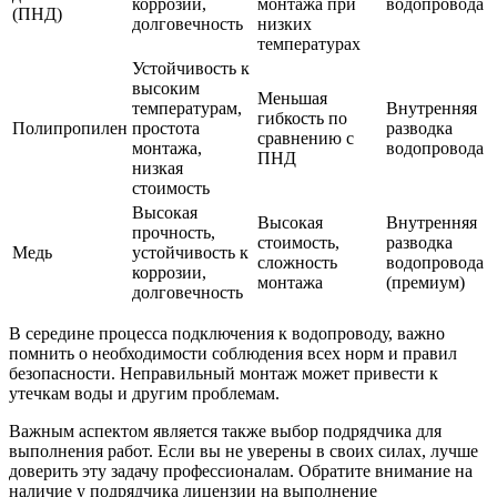
коррозии,
монтажа при
водопровода
(ПНД)
долговечность
низких
температурах
Устойчивость к
высоким
Меньшая
температурам,
Внутренняя
гибкость по
Полипропилен
простота
разводка
сравнению с
монтажа,
водопровода
ПНД
низкая
стоимость
Высокая
Высокая
Внутренняя
прочность,
стоимость,
разводка
Медь
устойчивость к
сложность
водопровода
коррозии,
монтажа
(премиум)
долговечность
В середине процесса подключения к водопроводу, важно
помнить о необходимости соблюдения всех норм и правил
безопасности. Неправильный монтаж может привести к
утечкам воды и другим проблемам.
Важным аспектом является также выбор подрядчика для
выполнения работ. Если вы не уверены в своих силах, лучше
доверить эту задачу профессионалам. Обратите внимание на
наличие у подрядчика лицензии на выполнение