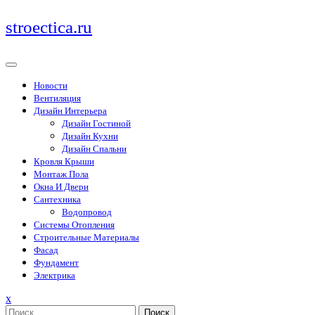
Перейти
stroectica.ru
к
содержимому
Новости
Вентиляция
Дизайн Интерьера
Дизайн Гостиной
Дизайн Кухни
Дизайн Спальни
Кровля Крыши
Монтаж Пола
Окна И Двери
Сантехника
Водопровод
Системы Отопления
Строительные Материалы
Фасад
Фундамент
Электрика
Закрыть
x
меню
Поиск