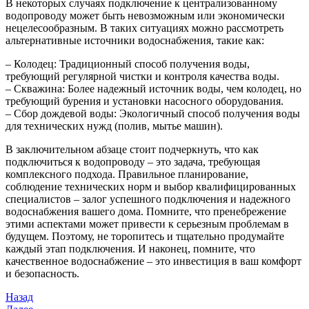
В некоторых случаях подключение к централизованному
водопроводу может быть невозможным или экономически
нецелесообразным. В таких ситуациях можно рассмотреть
альтернативные источники водоснабжения, такие как:
– Колодец: Традиционный способ получения воды,
требующий регулярной чистки и контроля качества воды.
– Скважина: Более надежный источник воды, чем колодец, но
требующий бурения и установки насосного оборудования.
– Сбор дождевой воды: Экологичный способ получения воды
для технических нужд (полив, мытье машин).
В заключительном абзаце стоит подчеркнуть, что как
подключиться к водопроводу – это задача, требующая
комплексного подхода. Правильное планирование,
соблюдение технических норм и выбор квалифицированных
специалистов – залог успешного подключения и надежного
водоснабжения вашего дома. Помните, что пренебрежение
этими аспектами может привести к серьезным проблемам в
будущем. Поэтому, не торопитесь и тщательно продумайте
каждый этап подключения. И наконец, помните, что
качественное водоснабжение – это инвестиция в ваш комфорт
и безопасность.
Навигация
Предыдущая
Назад
запись
Следующая