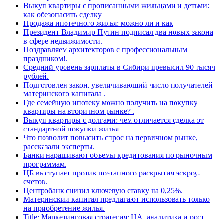
Выкуп квартиры с прописанными жильцами и детьми:
как обезопасить сделку
Продажа ипотечного жилья: можно ли и как
Президент Владимир Путин подписал два новых закона
в сфере недвижимости.
Поздравляем архитекторов с профессиональным
праздником!.
Средний уровень зарплаты в Сибири превысил 90 тысяч
рублей.
Подготовлен закон, увеличивающий число получателей
материнского капитала .
Где семейную ипотеку можно получить на покупку
квартиры на вторичном рынке? .
Выкуп квартиры с долгами: чем отличается сделка от
стандартной покупки жилья
Что позволит повысить спрос на первичном рынке,
рассказали эксперты.
Банки наращивают объемы кредитования по рыночным
программам.
ЦБ выступает против поэтапного раскрытия эскроу-
счетов.
Центробанк снизил ключевую ставку на 0,25%.
Материнский капитал предлагают использовать только
на приобретение жилья.
Title: Маркетинговая стратегия: ЦА, аналитика и рост