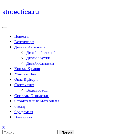
Перейти
stroectica.ru
к
содержимому
Новости
Вентиляция
Дизайн Интерьера
Дизайн Гостиной
Дизайн Кухни
Дизайн Спальни
Кровля Крыши
Монтаж Пола
Окна И Двери
Сантехника
Водопровод
Системы Отопления
Строительные Материалы
Фасад
Фундамент
Электрика
Закрыть
x
меню
Поиск