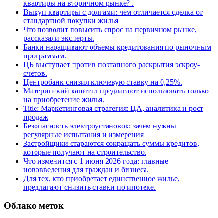
квартиры на вторичном рынке? .
Выкуп квартиры с долгами: чем отличается сделка от
стандартной покупки жилья
Что позволит повысить спрос на первичном рынке,
рассказали эксперты.
Банки наращивают объемы кредитования по рыночным
программам.
ЦБ выступает против поэтапного раскрытия эскроу-
счетов.
Центробанк снизил ключевую ставку на 0,25%.
Материнский капитал предлагают использовать только
на приобретение жилья.
Title: Маркетинговая стратегия: ЦА, аналитика и рост
продаж
Безопасность электроустановок: зачем нужны
регулярные испытания и измерения
Застройщики стараются сокращать суммы кредитов,
которые получают на строительство.
Что изменится с 1 июня 2026 года: главные
нововведения для граждан и бизнеса.
Для тех, кто приобретает единственное жилье,
предлагают снизить ставки по ипотеке.
Облако меток