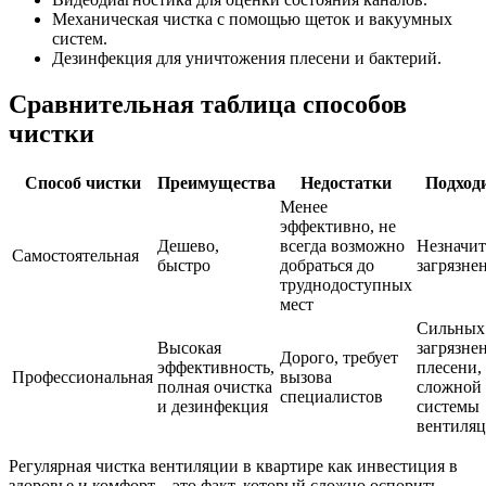
Механическая чистка с помощью щеток и вакуумных
систем.
Дезинфекция для уничтожения плесени и бактерий.
Сравнительная таблица способов
чистки
Способ чистки
Преимущества
Недостатки
Подход
Менее
эффективно, не
Дешево,
всегда возможно
Незначи
Самостоятельная
быстро
добраться до
загрязне
труднодоступных
мест
Сильных
Высокая
загрязне
Дорого, требует
эффективность,
плесени,
Профессиональная
вызова
полная очистка
сложной
специалистов
и дезинфекция
системы
вентиля
Регулярная чистка вентиляции в квартире как инвестиция в
здоровье и комфорт – это факт, который сложно оспорить.