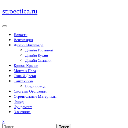
Перейти
stroectica.ru
к
содержимому
Новости
Вентиляция
Дизайн Интерьера
Дизайн Гостиной
Дизайн Кухни
Дизайн Спальни
Кровля Крыши
Монтаж Пола
Окна И Двери
Сантехника
Водопровод
Системы Отопления
Строительные Материалы
Фасад
Фундамент
Электрика
Закрыть
x
меню
Поиск