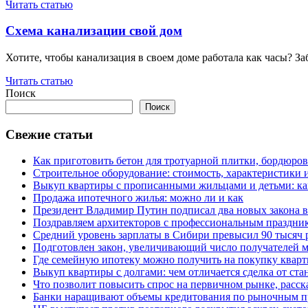
Читать статью
Схема канализации свой дом
Хотите, чтобы канализация в своем доме работала как часы? За
Читать статью
Поиск
Поиск
Свежие статьи
Как приготовить бетон для тротуарной плитки, бордюро
Строительное оборудование: стоимость, характеристики
Выкуп квартиры с прописанными жильцами и детьми: как
Продажа ипотечного жилья: можно ли и как
Президент Владимир Путин подписал два новых закона в
Поздравляем архитекторов с профессиональным праздник
Средний уровень зарплаты в Сибири превысил 90 тысяч 
Подготовлен закон, увеличивающий число получателей м
Где семейную ипотеку можно получить на покупку кварт
Выкуп квартиры с долгами: чем отличается сделка от ст
Что позволит повысить спрос на первичном рынке, расск
Банки наращивают объемы кредитования по рыночным п