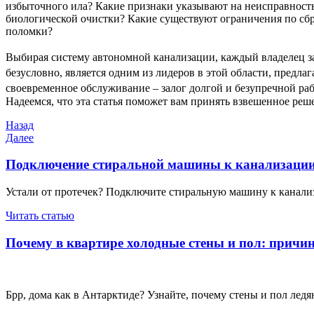
избыточного ила? Какие признаки указывают на неисправность,
биологической очистки? Какие существуют ограничения по сбро
поломки?
Выбирая систему автономной канализации, каждый владелец за
безусловно, является одним из лидеров в этой области, предл
своевременное обслуживание – залог долгой и безупречной ра
Надеемся, что эта статья поможет вам принять взвешенное реш
Навигация
Предыдущая
Назад
запись
Следующая
Далее
по
запись
записям
Подключение стиральной машины к канализаци
Устали от протечек? Подключите стиральную машину к канализа
Читать статью
Почему в квартире холодные стены и пол: причи
Брр, дома как в Антарктиде? Узнайте, почему стены и пол ледя