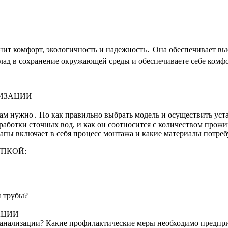
енит комфорт, экологичность и надежность․ Она обеспечивает в
лад в сохранение окружающей среды и обеспечиваете себе комф
ЛИЗАЦИИ
 вам нужно․ Но как правильно выбрать модель и осуществить ус
работки сточных вод, и как он соотносится с количеством прож
тапы включает в себя процесс монтажа и какие материалы потре
УПКОЙ:
и трубы?
АЦИИ
канализации? Какие профилактические меры необходимо предпри