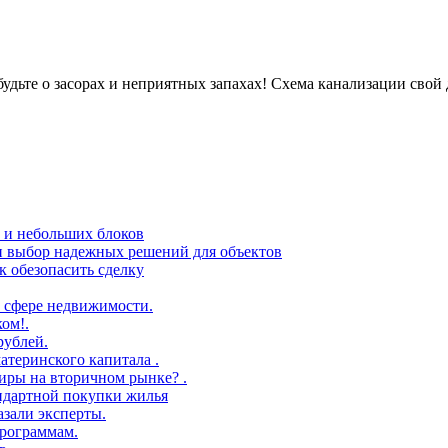
будьте о засорах и неприятных запахах! Схема канализации свой 
в и небольших блоков
 и выбор надежных решений для объектов
 обезопасить сделку
 сфере недвижимости.
ом!.
рублей.
атеринского капитала .
иры на вторичном рынке? .
андартной покупки жилья
азали эксперты.
рограммам.