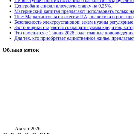
ЦБ выступает против поэтапного раскрытия эскроу-счето
Центробанк снизил ключевую ставку на 0,25%.
Материнский капитал предлагают использовать только н
Title: Маркетинговая стратегия: ЦА, аналитика и рост пр
Безопасность электроустановок: зачем нужны регулярные
Застройщики стараются сокращать суммы кредитов, котор
Что изменится с 1 июня 2026 года: главные нововведения 
Для тех, кто приобретает единственное жилье, предлагаю
Облако меток
Август 2026