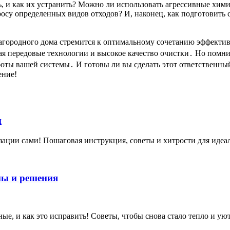
 и как их устранить? Можно ли использовать агрессивные химич
су определенных видов отходов? И, наконец, как подготовить с
городного дома стремится к оптимальному сочетанию эффективн
агая передовые технологии и высокое качество очистки․ Но помн
боты вашей системы․ И готовы ли вы сделать этот ответственны
ение!
и
ции сами! Пошаговая инструкция, советы и хитрости для идеальн
ны и решения
ные, и как это исправить! Советы, чтобы снова стало тепло и у