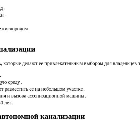
од․
ки․
е кислородом․
нализации
, которые делают ее привлекательным выбором для владельцев 
․
ую среду․
 разместить ее на небольшом участке․
ния и вызова ассенизационной машины․
0 лет․
 автономной канализации