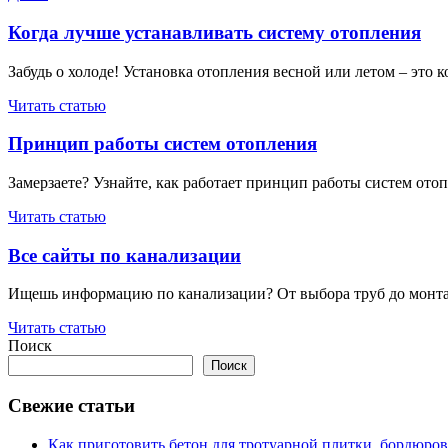
по
запись
записям
Когда лучше устанавливать систему отопления
Забудь о холоде! Установка отопления весной или летом – это 
Читать статью
Принцип работы систем отопления
Замерзаете? Узнайте, как работает принцип работы систем ото
Читать статью
Все сайты по канализации
Ищешь информацию по канализации? От выбора труб до монтажа 
Читать статью
Поиск
Поиск
Свежие статьи
Как приготовить бетон для тротуарной плитки, бордюро