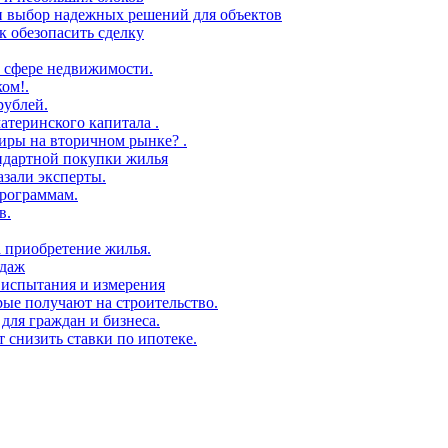
 и выбор надежных решений для объектов
 обезопасить сделку
 сфере недвижимости.
ом!.
рублей.
атеринского капитала .
иры на вторичном рынке? .
андартной покупки жилья
азали эксперты.
рограммам.
в.
а приобретение жилья.
одаж
 испытания и измерения
ые получают на строительство.
для граждан и бизнеса.
т снизить ставки по ипотеке.