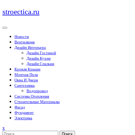
Перейти
stroectica.ru
к
содержимому
Новости
Вентиляция
Дизайн Интерьера
Дизайн Гостиной
Дизайн Кухни
Дизайн Спальни
Кровля Крыши
Монтаж Пола
Окна И Двери
Сантехника
Водопровод
Системы Отопления
Строительные Материалы
Фасад
Фундамент
Электрика
Закрыть
x
меню
Поиск