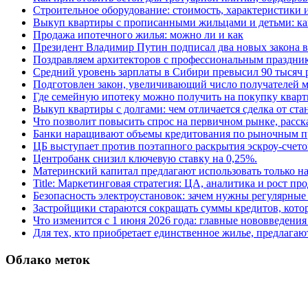
Строительное оборудование: стоимость, характеристики
Выкуп квартиры с прописанными жильцами и детьми: как
Продажа ипотечного жилья: можно ли и как
Президент Владимир Путин подписал два новых закона в
Поздравляем архитекторов с профессиональным праздник
Средний уровень зарплаты в Сибири превысил 90 тысяч 
Подготовлен закон, увеличивающий число получателей м
Где семейную ипотеку можно получить на покупку кварт
Выкуп квартиры с долгами: чем отличается сделка от ст
Что позволит повысить спрос на первичном рынке, расск
Банки наращивают объемы кредитования по рыночным п
ЦБ выступает против поэтапного раскрытия эскроу-счето
Центробанк снизил ключевую ставку на 0,25%.
Материнский капитал предлагают использовать только н
Title: Маркетинговая стратегия: ЦА, аналитика и рост пр
Безопасность электроустановок: зачем нужны регулярные
Застройщики стараются сокращать суммы кредитов, котор
Что изменится с 1 июня 2026 года: главные нововведения 
Для тех, кто приобретает единственное жилье, предлагаю
Облако меток