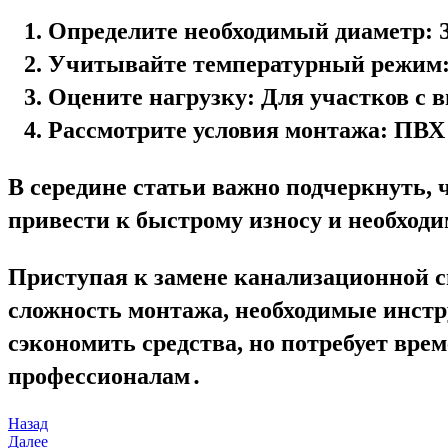
Определите необходимый диаметр:
З
Учитывайте температурный режим
Оцените нагрузку:
Для участков с 
Рассмотрите условия монтажа:
ПВХ 
В середине статьи важно подчеркнуть, 
привести к быстрому износу и необходи
Приступая к замене канализационной с
сложность монтажа, необходимые инст
сэкономить средства, но потребует вре
профессионалам․
Навигация
Предыдущая
Назад
запись
Следующая
Далее