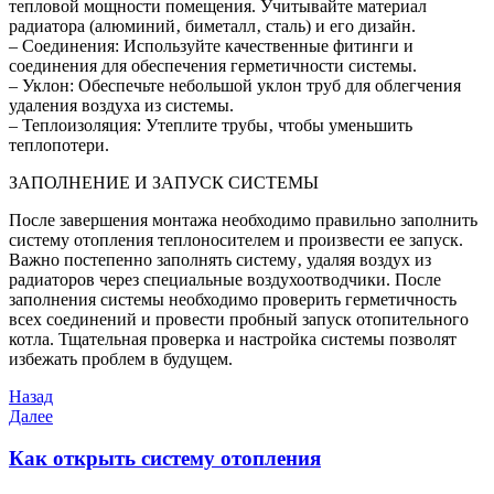
тепловой мощности помещения. Учитывайте материал
радиатора (алюминий‚ биметалл‚ сталь) и его дизайн.
– Соединения: Используйте качественные фитинги и
соединения для обеспечения герметичности системы.
– Уклон: Обеспечьте небольшой уклон труб для облегчения
удаления воздуха из системы.
– Теплоизоляция: Утеплите трубы‚ чтобы уменьшить
теплопотери.
ЗАПОЛНЕНИЕ И ЗАПУСК СИСТЕМЫ
После завершения монтажа необходимо правильно заполнить
систему отопления теплоносителем и произвести ее запуск.
Важно постепенно заполнять систему‚ удаляя воздух из
радиаторов через специальные воздухоотводчики. После
заполнения системы необходимо проверить герметичность
всех соединений и провести пробный запуск отопительного
котла. Тщательная проверка и настройка системы позволят
избежать проблем в будущем.
Навигация
Предыдущая
Назад
запись
Следующая
Далее
по
запись
записям
Как открыть систему отопления