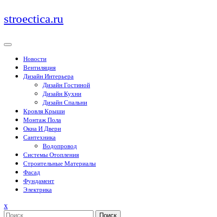
Перейти
stroectica.ru
к
содержимому
Новости
Вентиляция
Дизайн Интерьера
Дизайн Гостиной
Дизайн Кухни
Дизайн Спальни
Кровля Крыши
Монтаж Пола
Окна И Двери
Сантехника
Водопровод
Системы Отопления
Строительные Материалы
Фасад
Фундамент
Электрика
Закрыть
x
меню
Поиск