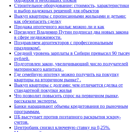
бордюров и небольших блоков
Строительное оборудование: стоимость, характеристики
и выбор надежных решений для объектов
Выкуп квартиры с прописанными жильцами и детьми:
как обезопасить сделку
Продажа ипотечного жилья: можно ли и как
Президент Владимир Путин подписал два новых закона
в сфере недвижимости.
Поздравляем архитекторов с профессиональным
праздником!.
Средний уровень зарплаты в Сибири превысил 90 тысяч
рублей.
Подготовлен закон, увеличивающий число получателей
материнского капитала .
Где семейную ипотеку можно получить на покупку
квартиры на вторичном рынке? .
Выкуп квартиры с долгами: чем отличается сделка от
стандартной покупки жилья
Что позволит повысить спрос на первичном рынке,
рассказали эксперты.
Банки наращивают объемы кредитования по рыночным
программам.
ЦБ выступает против поэтапного раскрытия эскроу-
счетов.
Центробанк снизил ключевую ставку на 0,25%.