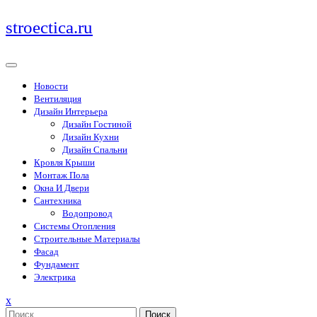
Перейти
stroectica.ru
к
содержимому
Новости
Вентиляция
Дизайн Интерьера
Дизайн Гостиной
Дизайн Кухни
Дизайн Спальни
Кровля Крыши
Монтаж Пола
Окна И Двери
Сантехника
Водопровод
Системы Отопления
Строительные Материалы
Фасад
Фундамент
Электрика
Закрыть
x
меню
Поиск