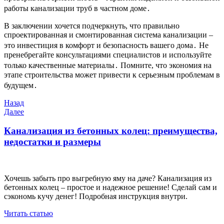
работы канализации труб в частном доме․
В заключении хочется подчеркнуть, что правильно
спроектированная и смонтированная система канализации –
это инвестиция в комфорт и безопасность вашего дома․ Не
пренебрегайте консультациями специалистов и используйте
только качественные материалы․ Помните, что экономия на
этапе строительства может привести к серьезным проблемам в
будущем․
Навигация
Предыдущая
Назад
запись
Следующая
Далее
по
запись
записям
Канализация из бетонных колец: преимущества,
недостатки и размеры
Хочешь забыть про выгребную яму на даче? Канализация из
бетонных колец – простое и надежное решение! Сделай сам и
сэкономь кучу денег! Подробная инструкция внутри.
Читать статью