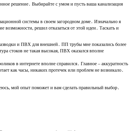
нное решение․ Выбирайте с умом и пусть ваша канализация
изационной системы в своем загородном доме․ Изначально я
кие возможности, решил отказаться от этой идеи․ Таскать и
 разводки и ПВХ для внешней․ ПП трубы мне показались более
ура стоков не такая высокая, ПВХ оказался вполне
оликов в интернете вполне справился․ Главное – аккуратность
отает как часы, никаких протечек или проблем не возникало․
․
еюсь, мой опыт поможет и вам сделать правильный выбор․