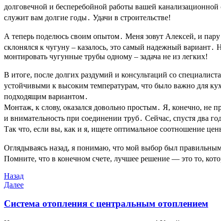
долговечной и бесперебойной работы вашей канализационной 
служит вам долгие годы․ Удачи в строительстве!
А теперь поделюсь своим опытом․ Меня зовут Алексей, и пару
склонялся к чугуну – казалось, это самый надежный вариант․ Н
монтировать чугунные трубы одному – задача не из легких!
В итоге, после долгих раздумий и консультаций со специалис
устойчивыми к высоким температурам, что было важно для кух
подходящим вариантом․
Монтаж, к слову, оказался довольно простым․ Я, конечно, не 
и внимательность при соединении труб․ Сейчас, спустя два год
Так что, если вы, как и я, ищете оптимальное соотношение це
Оглядываясь назад, я понимаю, что мой выбор был правильным
Помните, что в конечном счете, лучшее решение — это то, кот
Навигация
Предыдущая
Назад
запись
Следующая
Далее
по
запись
записям
Система отопления с центральным отоплением