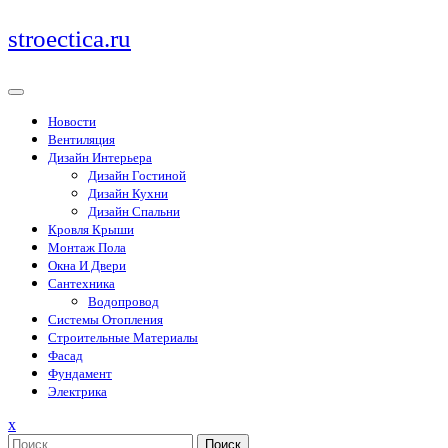
Перейти
stroectica.ru
к
содержимому
Новости
Вентиляция
Дизайн Интерьера
Дизайн Гостиной
Дизайн Кухни
Дизайн Спальни
Кровля Крыши
Монтаж Пола
Окна И Двери
Сантехника
Водопровод
Системы Отопления
Строительные Материалы
Фасад
Фундамент
Электрика
Закрыть
x
меню
Поиск