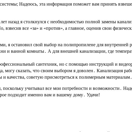
системы; Надеюсь, эта информация поможет вам принять взвеше
 лет назад я столкнулся с необходимостью полной замены канал
о, взвесив все «за» и «против», а главное, оценив свои физичес
тами, я остановил свой выбор на полипропилене для внутренней
ни и ванной комнаты․ А для внешней канализации, где температ
профессиональный сантехник, но с помощью инструкций и видеор
а, могу сказать, что своим выбором я доволен․ Канализация раб
ны и качества, советую присмотреться к полимерным материалам
, поскольку учитывал все мои потребности и возможности․ Над
орое подходит именно вам и вашему дому․ Удачи!