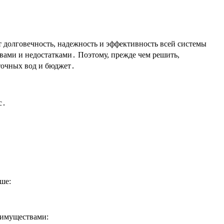
т долговечность, надежность и эффективность всей системы
ами и недостатками․ Поэтому, прежде чем решить,
сточных вод и бюджет․
с․
ше:
еимуществами: