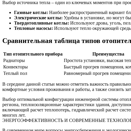
Выбор источника тепла – один из ключевых моментов при про
Газовые котлы:
Наиболее распространенный вариант бла
Электрические котлы:
Удобны в установке, но могут бы
Твердотопливные котлы:
Используют дрова, уголь, пел
Тепловые насосы:
Используют тепло окружающей среды 
Сравнительная таблица типов отопите
Тип отопительного прибора
Преимущества
Радиаторы
Простота установки, высокая те
Конвекторы
Быстрый прогрев помещения, ко
Теплый пол
Равномерный прогрев помещени
В середине данной статьи можно отметить важность правильно
комфортные условия проживания и работы, а также снизить зат
Выбор оптимальной конфигурации инженерной системы отоплен
региона, теплоизоляционные характеристики здания, доступно
включающий расчет теплопотерь, гидравлический расчет сист
многих лет.
ЭНЕРГОЭФФЕКТИВНОСТЬ И СОВРЕМЕННЫЕ ТЕХНОЛО
В современном мире вопросы энергосбережения и экологическ