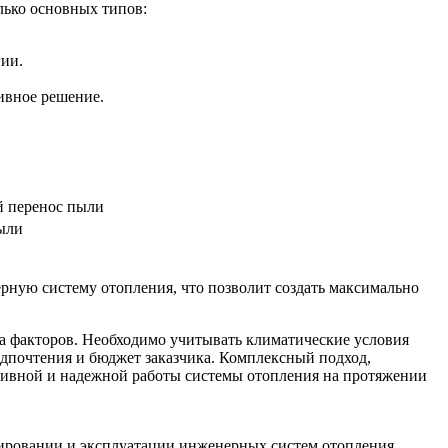
лько основных типов:
гии.
ивное решение.
 перенос пыли
ыли
рную систему отопления, что позволит создать максимально
а факторов. Необходимо учитывать климатические условия
едпочтения и бюджет заказчика. Комплексный подход,
ктивной и надежной работы системы отопления на протяжении
тировании и эксплуатации инженерных систем отопления