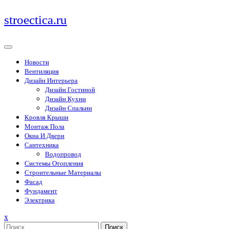
Перейти
stroectica.ru
к
содержимому
Новости
Вентиляция
Дизайн Интерьера
Дизайн Гостиной
Дизайн Кухни
Дизайн Спальни
Кровля Крыши
Монтаж Пола
Окна И Двери
Сантехника
Водопровод
Системы Отопления
Строительные Материалы
Фасад
Фундамент
Электрика
Закрыть
x
меню
Поиск