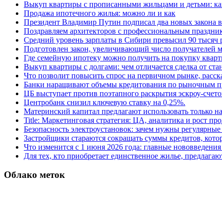
Выкуп квартиры с прописанными жильцами и детьми: как
Продажа ипотечного жилья: можно ли и как
Президент Владимир Путин подписал два новых закона в
Поздравляем архитекторов с профессиональным праздник
Средний уровень зарплаты в Сибири превысил 90 тысяч 
Подготовлен закон, увеличивающий число получателей м
Где семейную ипотеку можно получить на покупку кварт
Выкуп квартиры с долгами: чем отличается сделка от ст
Что позволит повысить спрос на первичном рынке, расск
Банки наращивают объемы кредитования по рыночным п
ЦБ выступает против поэтапного раскрытия эскроу-счето
Центробанк снизил ключевую ставку на 0,25%.
Материнский капитал предлагают использовать только н
Title: Маркетинговая стратегия: ЦА, аналитика и рост пр
Безопасность электроустановок: зачем нужны регулярные
Застройщики стараются сокращать суммы кредитов, котор
Что изменится с 1 июня 2026 года: главные нововведения 
Для тех, кто приобретает единственное жилье, предлагаю
Облако меток