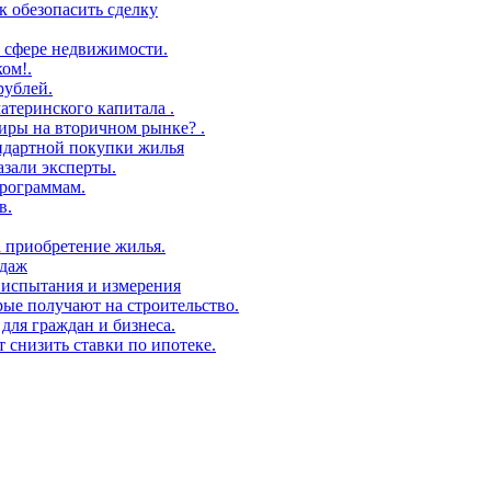
 обезопасить сделку
 сфере недвижимости.
ом!.
рублей.
атеринского капитала .
иры на вторичном рынке? .
андартной покупки жилья
азали эксперты.
рограммам.
в.
а приобретение жилья.
одаж
 испытания и измерения
ые получают на строительство.
для граждан и бизнеса.
т снизить ставки по ипотеке.