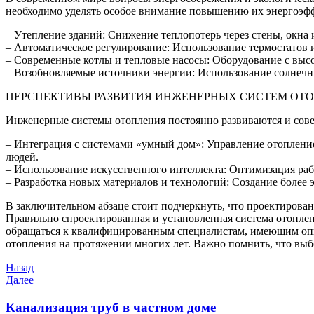
необходимо уделять особое внимание повышению их энергоэффе
– Утепление зданий: Снижение теплопотерь через стены, окна 
– Автоматическое регулирование: Использование термостатов 
– Современные котлы и тепловые насосы: Оборудование с выс
– Возобновляемые источники энергии: Использование солнечны
ПЕРСПЕКТИВЫ РАЗВИТИЯ ИНЖЕНЕРНЫХ СИСТЕМ ОТ
Инженерные системы отопления постоянно развиваются и сов
– Интеграция с системами «умный дом»: Управление отопление
людей.
– Использование искусственного интеллекта: Оптимизация раб
– Разработка новых материалов и технологий: Создание более
В заключительном абзаце стоит подчеркнуть, что проектирован
Правильно спроектированная и установленная система отоплен
обращаться к квалифицированным специалистам, имеющим опыт
отопления на протяжении многих лет. Важно помнить, что выбо
Навигация
Предыдущая
Назад
запись
Следующая
Далее
по
запись
записям
Канализация труб в частном доме