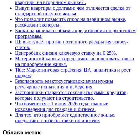
квартиры на вторичном рынке? .
Выкуп квартиры с долгами: чем отличается сделка от
стандартной покупки жилья
Что позволит повысить спрос на первичном рынке,
рассказали эксперты.
Банки наращивают объемы кредитования по рыночным
программам.
ЦБ выступает против поэтапного раскрытия эскроу-
счетов.
Центробанк снизил ключевую ставку на 0,25%.
Материнский капитал предлагают использовать только
на приобретение жилья.
Title: Маркетинговая стратегия: ЦА, аналитика и рост
продаж
Безопасность электроустановок: зачем нужны
регулярные испытания и измерения
Застройщики стараются сокращать суммы кредитов,
которые получают на строительство.
Что изменится с 1 июня 2026 года: главные
нововведения для граждан и бизнеса.
Для тех, кто приобретает единственное жилье,
предлагают снизить ставки по ипотеке.
Облако меток