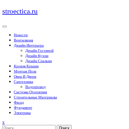
Перейти
stroectica.ru
к
содержимому
Новости
Вентиляция
Дизайн Интерьера
Дизайн Гостиной
Дизайн Кухни
Дизайн Спальни
Кровля Крыши
Монтаж Пола
Окна И Двери
Сантехника
Водопровод
Системы Отопления
Строительные Материалы
Фасад
Фундамент
Электрика
Закрыть
x
меню
Поиск