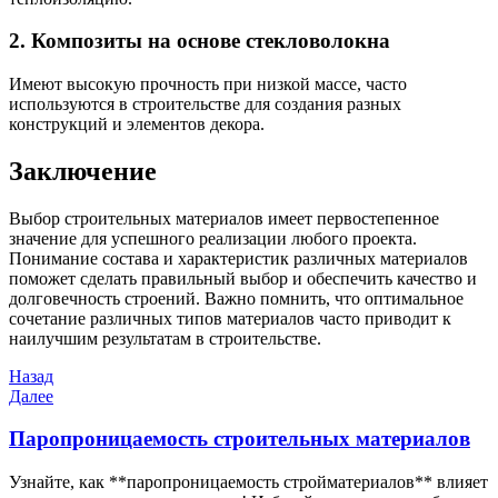
2. Композиты на основе стекловолокна
Имеют высокую прочность при низкой массе, часто
используются в строительстве для создания разных
конструкций и элементов декора.
Заключение
Выбор строительных материалов имеет первостепенное
значение для успешного реализации любого проекта.
Понимание состава и характеристик различных материалов
поможет сделать правильный выбор и обеспечить качество и
долговечность строений. Важно помнить, что оптимальное
сочетание различных типов материалов часто приводит к
наилучшим результатам в строительстве.
Навигация
Предыдущая
Назад
запись
Следующая
Далее
по
запись
записям
Паропроницаемость строительных материалов
Узнайте, как **паропроницаемость стройматериалов** влияет