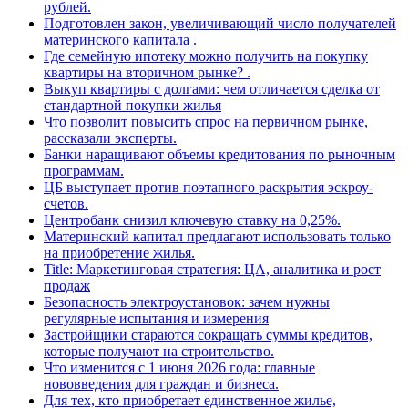
рублей.
Подготовлен закон, увеличивающий число получателей
материнского капитала .
Где семейную ипотеку можно получить на покупку
квартиры на вторичном рынке? .
Выкуп квартиры с долгами: чем отличается сделка от
стандартной покупки жилья
Что позволит повысить спрос на первичном рынке,
рассказали эксперты.
Банки наращивают объемы кредитования по рыночным
программам.
ЦБ выступает против поэтапного раскрытия эскроу-
счетов.
Центробанк снизил ключевую ставку на 0,25%.
Материнский капитал предлагают использовать только
на приобретение жилья.
Title: Маркетинговая стратегия: ЦА, аналитика и рост
продаж
Безопасность электроустановок: зачем нужны
регулярные испытания и измерения
Застройщики стараются сокращать суммы кредитов,
которые получают на строительство.
Что изменится с 1 июня 2026 года: главные
нововведения для граждан и бизнеса.
Для тех, кто приобретает единственное жилье,