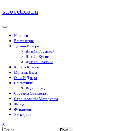
Перейти
stroectica.ru
к
содержимому
Новости
Вентиляция
Дизайн Интерьера
Дизайн Гостиной
Дизайн Кухни
Дизайн Спальни
Кровля Крыши
Монтаж Пола
Окна И Двери
Сантехника
Водопровод
Системы Отопления
Строительные Материалы
Фасад
Фундамент
Электрика
Закрыть
x
меню
Поиск