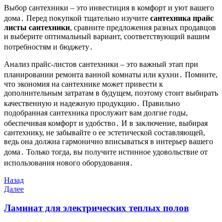
Выбор сантехники – это инвестиция в комфорт и уют вашего
дома․ Перед покупкой тщательно изучите
сантехника прайс
листы сантехники
, сравните предложения разных продавцов
и выберите оптимальный вариант, соответствующий вашим
потребностям и бюджету․
Анализ прайс-листов сантехники – это важный этап при
планировании ремонта ванной комнаты или кухни․ Помните,
что экономия на сантехнике может привести к
дополнительным затратам в будущем, поэтому стоит выбирать
качественную и надежную продукцию․ Правильно
подобранная сантехника прослужит вам долгие годы,
обеспечивая комфорт и удобство․ И в заключение, выбирая
сантехнику, не забывайте о ее эстетической составляющей,
ведь она должна гармонично вписываться в интерьер вашего
дома․ Только тогда, вы получите истинное удовольствие от
использования нового оборудования․
Навигация
Предыдущая
Назад
запись
Следующая
Далее
по
запись
записям
Ламинат для электрических теплых полов