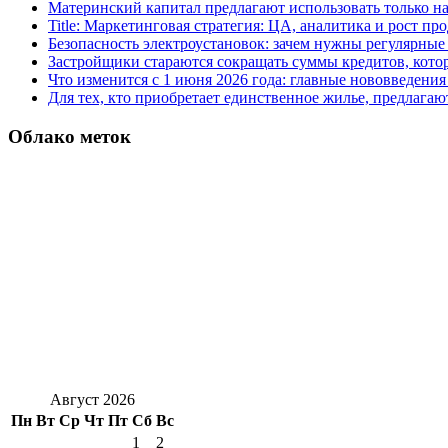
Материнский капитал предлагают использовать только н
Title: Маркетинговая стратегия: ЦА, аналитика и рост пр
Безопасность электроустановок: зачем нужны регулярные
Застройщики стараются сокращать суммы кредитов, котор
Что изменится с 1 июня 2026 года: главные нововведения 
Для тех, кто приобретает единственное жилье, предлагаю
Облако меток
Август 2026
Пн
Вт
Ср
Чт
Пт
Сб
Вс
1
2