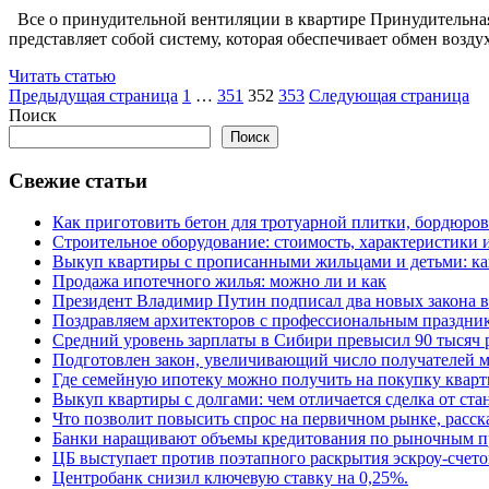
Все о принудительной вентиляции в квартире Принудительная
представляет собой систему, которая обеспечивает обмен возд
Читать статью
Пагинация
Страница
Страница
Страница
Страница
Предыдущая страница
1
…
351
352
353
Следующая страница
Поиск
записей
Поиск
Свежие статьи
Как приготовить бетон для тротуарной плитки, бордюро
Строительное оборудование: стоимость, характеристики
Выкуп квартиры с прописанными жильцами и детьми: как
Продажа ипотечного жилья: можно ли и как
Президент Владимир Путин подписал два новых закона в
Поздравляем архитекторов с профессиональным праздник
Средний уровень зарплаты в Сибири превысил 90 тысяч 
Подготовлен закон, увеличивающий число получателей м
Где семейную ипотеку можно получить на покупку кварт
Выкуп квартиры с долгами: чем отличается сделка от ст
Что позволит повысить спрос на первичном рынке, расск
Банки наращивают объемы кредитования по рыночным п
ЦБ выступает против поэтапного раскрытия эскроу-счето
Центробанк снизил ключевую ставку на 0,25%.