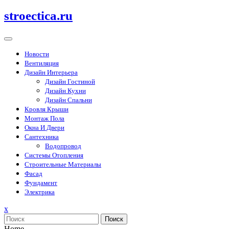
Перейти
stroectica.ru
к
содержимому
Новости
Вентиляция
Дизайн Интерьера
Дизайн Гостиной
Дизайн Кухни
Дизайн Спальни
Кровля Крыши
Монтаж Пола
Окна И Двери
Сантехника
Водопровод
Системы Отопления
Строительные Материалы
Фасад
Фундамент
Электрика
Закрыть
x
меню
Поиск
Home