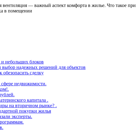
 вентиляция — важный аспект комфорта в жилье. Что такое пр
уха в помещении
в и небольших блоков
 и выбор надежных решений для объектов
 обезопасить сделку
 сфере недвижимости.
ом!.
рублей.
атеринского капитала .
иры на вторичном рынке? .
андартной покупки жилья
азали эксперты.
рограммам.
в.