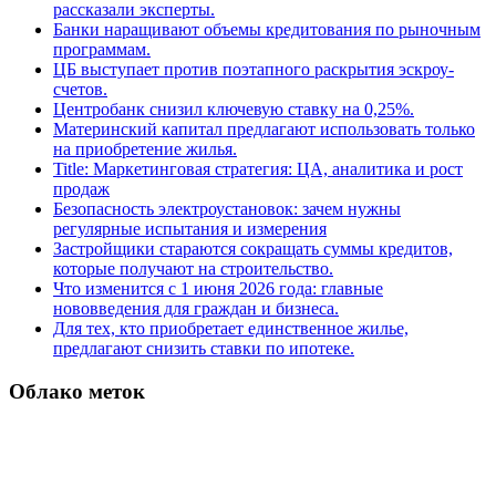
рассказали эксперты.
Банки наращивают объемы кредитования по рыночным
программам.
ЦБ выступает против поэтапного раскрытия эскроу-
счетов.
Центробанк снизил ключевую ставку на 0,25%.
Материнский капитал предлагают использовать только
на приобретение жилья.
Title: Маркетинговая стратегия: ЦА, аналитика и рост
продаж
Безопасность электроустановок: зачем нужны
регулярные испытания и измерения
Застройщики стараются сокращать суммы кредитов,
которые получают на строительство.
Что изменится с 1 июня 2026 года: главные
нововведения для граждан и бизнеса.
Для тех, кто приобретает единственное жилье,
предлагают снизить ставки по ипотеке.
Облако меток