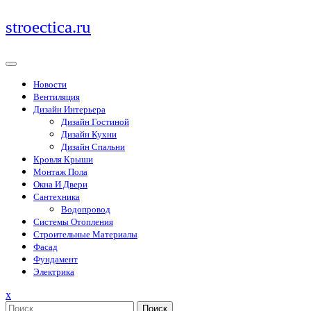
Перейти
stroectica.ru
к
содержимому
Новости
Вентиляция
Дизайн Интерьера
Дизайн Гостиной
Дизайн Кухни
Дизайн Спальни
Кровля Крыши
Монтаж Пола
Окна И Двери
Сантехника
Водопровод
Системы Отопления
Строительные Материалы
Фасад
Фундамент
Электрика
Закрыть
x
меню
Поиск