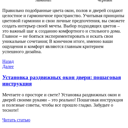
Правильно подобранные цвета окон, полов и дверей создают
целостное и гармоничное пространство. Учитывая принципы
цветовой гармонии и свои личные предпочтения, вы сможете
создать интерьер своей мечты. Выбор подходящих цветов –
это важный шаг к созданию комфортного и стильного дома.
Главное ⎼ не бояться экспериментировать и искать свои
уникальные сочетания; В конечном итоге, именно ваши
ощущения и комфорт являются главным критерием
успешного дизайна.
Навигация
Предыдущая
Назад
запись
Следующая
Далее
по
запись
записям
Установка раздвижных окон двери: пошаговая
инструкция
Мечтаете о просторе и свете? Установка раздвижных окон и
дверей своими руками – это реально! Пошаговая инструкция
и полезные советы, чтобы все прошло гладко. Забудьте о
тесноте!
Читать статью