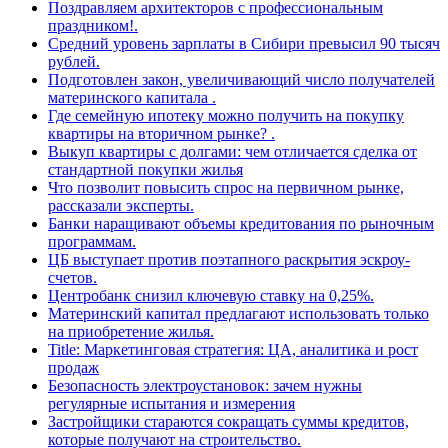
Поздравляем архитекторов с профессиональным
праздником!.
Средний уровень зарплаты в Сибири превысил 90 тысяч
рублей.
Подготовлен закон, увеличивающий число получателей
материнского капитала .
Где семейную ипотеку можно получить на покупку
квартиры на вторичном рынке? .
Выкуп квартиры с долгами: чем отличается сделка от
стандартной покупки жилья
Что позволит повысить спрос на первичном рынке,
рассказали эксперты.
Банки наращивают объемы кредитования по рыночным
программам.
ЦБ выступает против поэтапного раскрытия эскроу-
счетов.
Центробанк снизил ключевую ставку на 0,25%.
Материнский капитал предлагают использовать только
на приобретение жилья.
Title: Маркетинговая стратегия: ЦА, аналитика и рост
продаж
Безопасность электроустановок: зачем нужны
регулярные испытания и измерения
Застройщики стараются сокращать суммы кредитов,
которые получают на строительство.