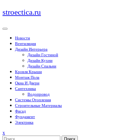
Перейти
stroectica.ru
к
содержимому
Новости
Вентиляция
Дизайн Интерьера
Дизайн Гостиной
Дизайн Кухни
Дизайн Спальни
Кровля Крыши
Монтаж Пола
Окна И Двери
Сантехника
Водопровод
Системы Отопления
Строительные Материалы
Фасад
Фундамент
Электрика
Закрыть
x
меню
Поиск