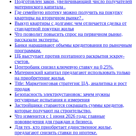
Подготовлен закон, увеличивающий число получателей
материнского капитала .
Где семейную ипотеку можно получить на покупку
квартиры на вторичном рынке? .
Выкуп квартиры с долгами: чем отличается сделка от
стандартной покупки жилья
Что позволит повысить спрос на первичном рынке,
рассказали эксперты.
Банки наращивают объемы кредитования по рыночным
программам.
ЦБ выступает против поэтапного раскрытия эскроу-
счетов.
Центробанк снизил ключевую ставку на 0,25%.
Материнский капитал предлагают использовать только
на приобретение жилья.
Title: Маркетинговая стратегия: ЦА, аналитика и рост
продаж
Безопасность электроустановок: зачем нужны
регулярные испытания и измерения
Застройщики стараются сокращать суммы кредитов,
которые получают на строительство.
Что изменится с 1 июня 2026 года: главные
нововведения для граждан и бизнеса.
Для тех, кто приобретает единственное жилье,
предлагают снизить ставки по ипотеке.