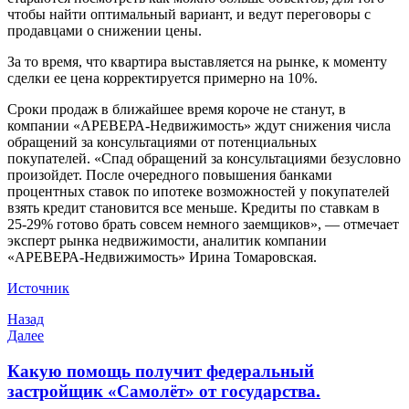
чтобы найти оптимальный вариант, и ведут переговоры с
продавцами о снижении цены.
За то время, что квартира выставляется на рынке, к моменту
сделки ее цена корректируется примерно на 10%.
Сроки продаж в ближайшее время короче не станут, в
компании «АРЕВЕРА-Недвижимость» ждут снижения числа
обращений за консультациями от потенциальных
покупателей. «Спад обращений за консультациями безусловно
произойдет. После очередного повышения банками
процентных ставок по ипотеке возможностей у покупателей
взять кредит становится все меньше. Кредиты по ставкам в
25-29% готово брать совсем немного заемщиков», — отмечает
эксперт рынка недвижимости, аналитик компании
«АРЕВЕРА-Недвижимость» Ирина Томаровская.
Источник
Навигация
Предыдущая
Назад
запись
Следующая
Далее
по
запись
записям
Какую помощь получит федеральный
застройщик «Самолёт» от государства.