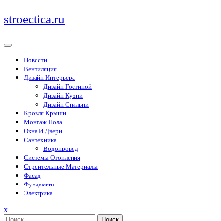
Перейти
stroectica.ru
к
содержимому
Новости
Вентиляция
Дизайн Интерьера
Дизайн Гостиной
Дизайн Кухни
Дизайн Спальни
Кровля Крыши
Монтаж Пола
Окна И Двери
Сантехника
Водопровод
Системы Отопления
Строительные Материалы
Фасад
Фундамент
Электрика
Закрыть
x
меню
Поиск