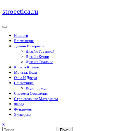
Перейти
stroectica.ru
к
содержимому
Новости
Вентиляция
Дизайн Интерьера
Дизайн Гостиной
Дизайн Кухни
Дизайн Спальни
Кровля Крыши
Монтаж Пола
Окна И Двери
Сантехника
Водопровод
Системы Отопления
Строительные Материалы
Фасад
Фундамент
Электрика
Закрыть
x
меню
Поиск