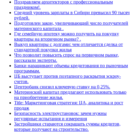
Поздравляем архитекторов с профессиональным
праздником!.
Средний уровень зарплаты в Сибири превысил 90 тысяч
рублей.
Подготовлен закон, увеличивающий число получателей
материнского капитала .
Где семейную ипотеку можно получить на покупку
квартиры на вторичном рынке? .
Выкуп квартиры с долгами: чем отличается сделка от
стандартной покупки жилья
Что позволит повысить спрос на первичном рынке,
рассказали эксперты.
Банки наращивают объемы кредитования по рыночным
программам.
ЦБ выступает против поэтапного раскрытия эскроу-
счетов.
Центробанк снизил ключевую ставку на 0,25%.
Материнский капитал предлагают использовать только
на приобретение жилья.
Title: Маркетинговая стратегия: ЦА, аналитика и рост
продаж
Безопасность электроустановок: зачем нужны
регулярные испытания и измерения
Застройщики стараются сокращать суммы кредитов,
которые получают на строительство.