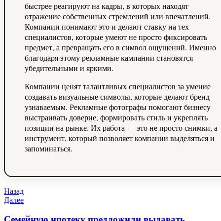
быстрее реагируют на кадры, в которых находят
отражение собственных стремлений или впечатлений.
Компании понимают это и делают ставку на тех
специалистов, которые умеют не просто фиксировать
предмет, а превращать его в символ ощущений. Именно
благодаря этому рекламные кампании становятся
убедительными и яркими.
Компании ценят талантливых специалистов за умение
создавать визуальные символы, которые делают бренд
узнаваемым. Рекламные фотографы помогают бизнесу
выстраивать доверие, формировать стиль и укреплять
позиции на рынке. Их работа — это не просто снимки, а
инструмент, который позволяет компании выделяться и
запоминаться.
Навигация
Предыдущая
Назад
запись
Следующая
Далее
по
запись
записям
Семейную ипотеку предложили выдавать