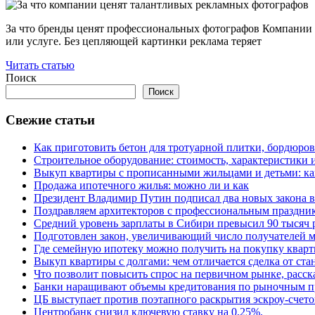
За что бренды ценят профессиональных фотографов Компании в
или услуге. Без цепляющей картинки реклама теряет
Читать статью
Поиск
Поиск
Свежие статьи
Как приготовить бетон для тротуарной плитки, бордюро
Строительное оборудование: стоимость, характеристики
Выкуп квартиры с прописанными жильцами и детьми: как
Продажа ипотечного жилья: можно ли и как
Президент Владимир Путин подписал два новых закона в
Поздравляем архитекторов с профессиональным праздник
Средний уровень зарплаты в Сибири превысил 90 тысяч 
Подготовлен закон, увеличивающий число получателей м
Где семейную ипотеку можно получить на покупку кварт
Выкуп квартиры с долгами: чем отличается сделка от ст
Что позволит повысить спрос на первичном рынке, расск
Банки наращивают объемы кредитования по рыночным п
ЦБ выступает против поэтапного раскрытия эскроу-счето
Центробанк снизил ключевую ставку на 0,25%.