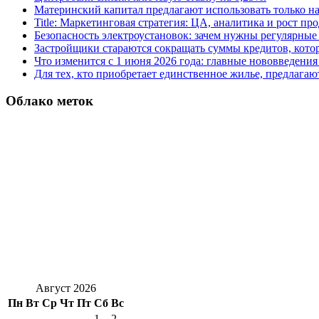
Материнский капитал предлагают использовать только н
Title: Маркетинговая стратегия: ЦА, аналитика и рост пр
Безопасность электроустановок: зачем нужны регулярные
Застройщики стараются сокращать суммы кредитов, котор
Что изменится с 1 июня 2026 года: главные нововведения 
Для тех, кто приобретает единственное жилье, предлагаю
Облако меток
Август 2026
Пн
Вт
Ср
Чт
Пт
Сб
Вс
1
2