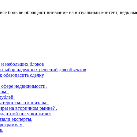
сё больше обращают внимание на визуальный контент, ведь име
в и небольших блоков
 и выбор надежных решений для объектов
 обезопасить сделку
 сфере недвижимости.
ом!.
рублей.
атеринского капитала .
иры на вторичном рынке? .
андартной покупки жилья
азали эксперты.
рограммам.
в.