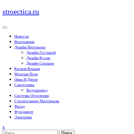
Перейти
stroectica.ru
к
содержимому
Новости
Вентиляция
Дизайн Интерьера
Дизайн Гостиной
Дизайн Кухни
Дизайн Спальни
Кровля Крыши
Монтаж Пола
Окна И Двери
Сантехника
Водопровод
Системы Отопления
Строительные Материалы
Фасад
Фундамент
Электрика
Закрыть
x
меню
Поиск