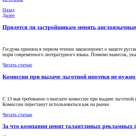
Навигация
Предыдущая
Назад
запись
Следующая
Далее
по
запись
записям
Придется ли застройщикам менять англоязычные
Госдума приняла в первом чтении законопроект о защите русс
норм современного литературного языка. Помимо вывесок, ука
Читать статью
Комиссии при выдаче льготной ипотеки не нужно 
С 13 мая требование о выплате комиссии при выдаче льготной 
Комиссии перестанут использоваться как на рынке
Читать статью
За что компании ценят талантливых рекламных 