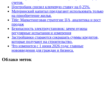
счетов.
Центробанк снизил ключевую ставку на 0,25%.
Материнский капитал предлагают использовать только
на приобретение жилья.
Title: Маркетинговая стратегия: ЦА, аналитика и рост
продаж
Безопасность электроустановок: зачем нужны
регулярные испытания и измерения
Застройщики стараются сокращать суммы кредитов,
которые получают на строительство.
Что изменится с 1 июня 2026 года: главные
нововведения для граждан и бизнеса.
Облако меток