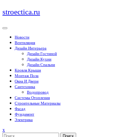
Перейти
stroectica.ru
к
содержимому
Новости
Вентиляция
Дизайн Интерьера
Дизайн Гостиной
Дизайн Кухни
Дизайн Спальни
Кровля Крыши
Монтаж Пола
Окна И Двери
Сантехника
Водопровод
Системы Отопления
Строительные Материалы
Фасад
Фундамент
Электрика
Закрыть
x
меню
Поиск