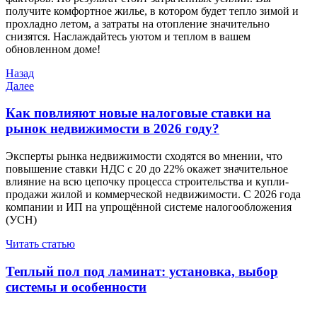
получите комфортное жилье, в котором будет тепло зимой и
прохладно летом, а затраты на отопление значительно
снизятся. Наслаждайтесь уютом и теплом в вашем
обновленном доме!
Навигация
Предыдущая
Назад
запись
Следующая
Далее
по
запись
записям
Как повлияют новые налоговые ставки на
рынок недвижимости в 2026 году?
Эксперты рынка недвижимости сходятся во мнении, что
повышение ставки НДС с 20 до 22% окажет значительное
влияние на всю цепочку процесса строительства и купли-
продажи жилой и коммерческой недвижимости. С 2026 года
компании и ИП на упрощённой системе налогообложения
(УСН)
Читать статью
Теплый пол под ламинат: установка, выбор
системы и особенности