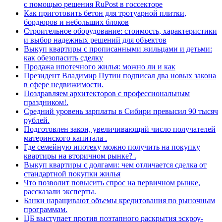
с помощью решения RuPost в госсекторе
Как приготовить бетон для тротуарной плитки,
бордюров и небольших блоков
Строительное оборудование: стоимость, характеристики
и выбор надежных решений для объектов
Выкуп квартиры с прописанными жильцами и детьми:
как обезопасить сделку
Продажа ипотечного жилья: можно ли и как
Президент Владимир Путин подписал два новых закона
в сфере недвижимости.
Поздравляем архитекторов с профессиональным
праздником!.
Средний уровень зарплаты в Сибири превысил 90 тысяч
рублей.
Подготовлен закон, увеличивающий число получателей
материнского капитала .
Где семейную ипотеку можно получить на покупку
квартиры на вторичном рынке? .
Выкуп квартиры с долгами: чем отличается сделка от
стандартной покупки жилья
Что позволит повысить спрос на первичном рынке,
рассказали эксперты.
Банки наращивают объемы кредитования по рыночным
программам.
ЦБ выступает против поэтапного раскрытия эскроу-