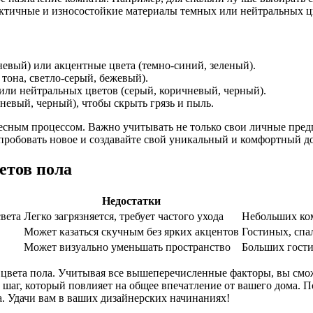
актичные и износостойкие материалы темных или нейтральных ц
евый) или акцентные цвета (темно-синий, зеленый).
тона, светло-серый, бежевый).
ли нейтральных цветов (серый, коричневый, черный).
евый, черный), чтобы скрыть грязь и пыль.
сным процессом. Важно учитывать не только свои личные предп
пробовать новое и создавайте свой уникальный и комфортный д
етов пола
Недостатки
света
Легко загрязняется, требует частого ухода
Небольших ком
Может казаться скучным без ярких акцентов
Гостиных, спа
Может визуально уменьшать пространство
Больших гости
а цвета пола. Учитывая все вышеперечисленные факторы, вы смо
шаг, который повлияет на общее впечатление от вашего дома. П
. Удачи вам в ваших дизайнерских начинаниях!