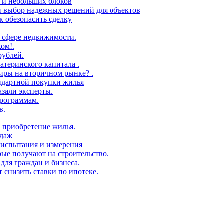
в и небольших блоков
 и выбор надежных решений для объектов
 обезопасить сделку
 сфере недвижимости.
ом!.
рублей.
атеринского капитала .
иры на вторичном рынке? .
андартной покупки жилья
азали эксперты.
рограммам.
в.
а приобретение жилья.
одаж
 испытания и измерения
ые получают на строительство.
для граждан и бизнеса.
т снизить ставки по ипотеке.