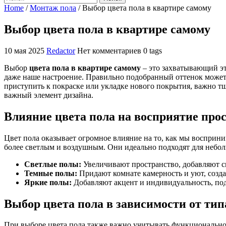
Home
/
Монтаж пола
/
Выбор цвета пола в квартире самому
Выбор цвета пола в квартире самому
10 мая 2025
Redactor
Нет комментариев
0 tags
Выбор
цвета пола в квартире самому
– это захватывающий эт
даже наше настроение. Правильно подобранный оттенок может в
приступить к покраске или укладке нового покрытия, важно тщ
важный элемент дизайна.
Влияние цвета пола на восприятие про
Цвет пола оказывает огромное влияние на то, как мы восприни
более светлым и воздушным. Они идеально подходят для небо
Светлые полы:
Увеличивают пространство, добавляют с
Темные полы:
Придают комнате камерность и уют, созда
Яркие полы:
Добавляют акцент и индивидуальность, под
Выбор цвета пола в зависимости от ти
При выборе цвета пола также важно учитывать функционально