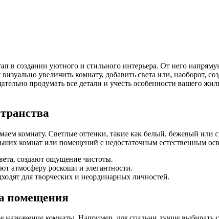
ап в создании уютного и стильного интерьера. От него напрямую
изуально увеличить комнату, добавить света или, наоборот, со
ательно продумать все детали и учесть особенности вашего жил
странства
маем комнату. Светлые оттенки, такие как белый, бежевый или 
льших комнат или помещений с недостаточным естественным ос
вета, создают ощущение чистоты.
ют атмосферу роскоши и элегантности.
ходят для творческих и неординарных личностей.
па помещения
е назначение комнаты. Например, для спальни лучше выбирать 