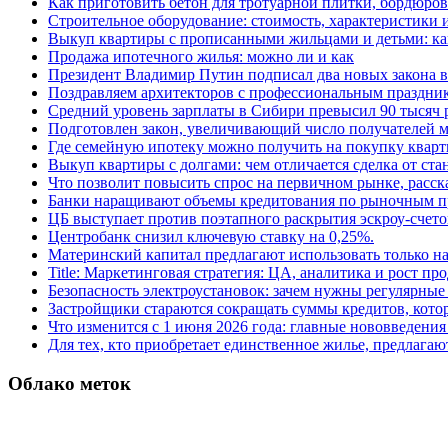
Как приготовить бетон для тротуарной плитки, бордюро
Строительное оборудование: стоимость, характеристики
Выкуп квартиры с прописанными жильцами и детьми: как
Продажа ипотечного жилья: можно ли и как
Президент Владимир Путин подписал два новых закона в
Поздравляем архитекторов с профессиональным праздник
Средний уровень зарплаты в Сибири превысил 90 тысяч 
Подготовлен закон, увеличивающий число получателей м
Где семейную ипотеку можно получить на покупку кварт
Выкуп квартиры с долгами: чем отличается сделка от ст
Что позволит повысить спрос на первичном рынке, расск
Банки наращивают объемы кредитования по рыночным п
ЦБ выступает против поэтапного раскрытия эскроу-счето
Центробанк снизил ключевую ставку на 0,25%.
Материнский капитал предлагают использовать только н
Title: Маркетинговая стратегия: ЦА, аналитика и рост пр
Безопасность электроустановок: зачем нужны регулярные
Застройщики стараются сокращать суммы кредитов, котор
Что изменится с 1 июня 2026 года: главные нововведения 
Для тех, кто приобретает единственное жилье, предлагаю
Облако меток