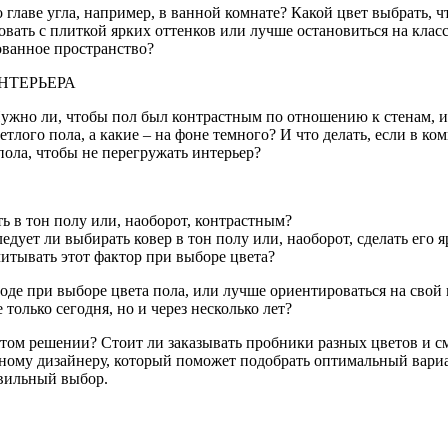
главе угла, например, в ванной комнате? Какой цвет выбрать, ч
вать с плиткой ярких оттенков или лучше остановиться на класс
ованное пространство?
НТЕРЬЕРА
 Нужно ли, чтобы пол был контрастным по отношению к стенам, 
лого пола, а какие – на фоне темного? И что делать, если в ко
пола, чтобы не перегружать интерьер?
ь в тон полу или, наоборот, контрастным?
едует ли выбирать ковер в тон полу или, наоборот, сделать его 
читывать этот фактор при выборе цвета?
де при выборе цвета пола, или лучше ориентироваться на свой в
 только сегодня, но и через несколько лет?
ятом решении? Стоит ли заказывать пробники разных цветов и с
ому дизайнеру, который поможет подобрать оптимальный вариант
авильный выбор.