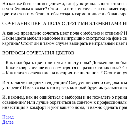
Но как же быть с помещениями, где функциональность стоит во 
и устойчивым к влаге? Стоит ли в таком случае экспериментиро
цветом стен и мебели, чтобы создать гармоничное и сбалансир
СОЧЕТАНИЕ ЦВЕТА ПОЛА С ДРУГИМИ ЭЛЕМЕНТАМИ И
А как же правильно сочетать цвет пола с мебелью и стенами?
Какие цвета мебели наиболее выигрышно смотрятся на фоне свет
картина? Стоит ли в таком случае выбирать нейтральный цвет 
ВОПРОСЫ СОЧЕТАНИЯ ЦВЕТОВ
– Как подобрать цвет плинтуса к цвету пола? Должен ли он быт
– Какие ковры лучше всего смотрятся на разных типах пола? Сл
– Как влияет освещение на восприятие цвета пола? Стоит ли у
И что насчет модных тенденций? Следует ли слепо следовать мо
устарели? И как создать интерьер, который будет актуальным не
И, наконец, как не ошибиться с выбором и не пожалеть о прин
освещении? Или лучше обратиться за советом к профессиональн
инвестиция в комфорт и уют вашего дома, и важно сделать пр
Навигация
Предыдущая
Назад
запись
Следующая
Далее
по
запись