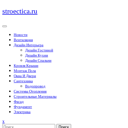
Перейти
stroectica.ru
к
содержимому
Новости
Вентиляция
Дизайн Интерьера
Дизайн Гостиной
Дизайн Кухни
Дизайн Спальни
Кровля Крыши
Монтаж Пола
Окна И Двери
Сантехника
Водопровод
Системы Отопления
Строительные Материалы
Фасад
Фундамент
Электрика
Закрыть
x
меню
Поиск