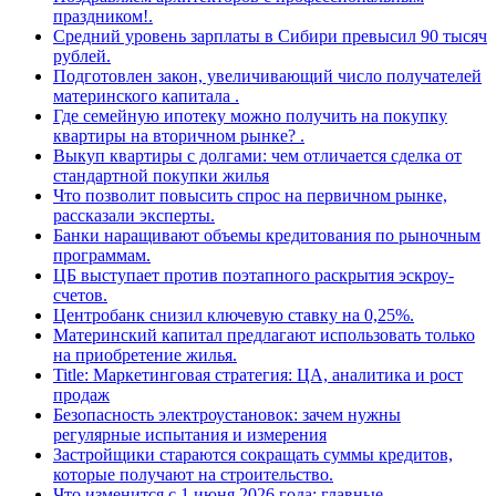
праздником!.
Средний уровень зарплаты в Сибири превысил 90 тысяч
рублей.
Подготовлен закон, увеличивающий число получателей
материнского капитала .
Где семейную ипотеку можно получить на покупку
квартиры на вторичном рынке? .
Выкуп квартиры с долгами: чем отличается сделка от
стандартной покупки жилья
Что позволит повысить спрос на первичном рынке,
рассказали эксперты.
Банки наращивают объемы кредитования по рыночным
программам.
ЦБ выступает против поэтапного раскрытия эскроу-
счетов.
Центробанк снизил ключевую ставку на 0,25%.
Материнский капитал предлагают использовать только
на приобретение жилья.
Title: Маркетинговая стратегия: ЦА, аналитика и рост
продаж
Безопасность электроустановок: зачем нужны
регулярные испытания и измерения
Застройщики стараются сокращать суммы кредитов,
которые получают на строительство.
Что изменится с 1 июня 2026 года: главные