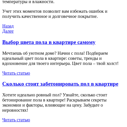
температуры и влажности.
Учет этих моментов позволит вам избежать ошибок и
получить качественное и долговечное покрытие.
Навигация
Предыдущая
Назад
запись
Следующая
Далее
по
запись
записям
Выбор цвета пола в квартире самому
Мечтаешь об уютном доме? Начни с пола! Подбираем
идеальный цвет пола в квартире: советы, тренды и
вдохновение для твоего интерьера. Цвет пола – твой холст!
Читать статью
Сколько стоит забетонировать пол в квартире
Хотите идеально ровный пол? Узнайте, сколько стоит
бетонирование пола в квартире! Раскрываем секреты
экономии и факторы, влияющие на цену. Забудьте о
неровностях!
Читать статью