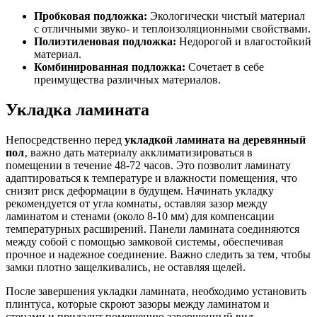
Пробковая подложка:
Экологически чистый материал
с отличными звуко- и теплоизоляционными свойствами.
Полиэтиленовая подложка:
Недорогой и влагостойкий
материал.
Комбинированная подложка:
Сочетает в себе
преимущества различных материалов.
Укладка ламината
Непосредственно перед
укладкой ламината на деревянный
пол
‚ важно дать материалу акклиматизироваться в
помещении в течение 48-72 часов. Это позволит ламинату
адаптироваться к температуре и влажности помещения‚ что
снизит риск деформации в будущем. Начинать укладку
рекомендуется от угла комнаты‚ оставляя зазор между
ламинатом и стенами (около 8-10 мм) для компенсации
температурных расширений. Панели ламината соединяются
между собой с помощью замковой системы‚ обеспечивая
прочное и надежное соединение. Важно следить за тем‚ чтобы
замки плотно защелкивались‚ не оставляя щелей.
После завершения укладки ламината‚ необходимо установить
плинтуса‚ которые скроют зазоры между ламинатом и
стенами и придадут помещению завершенный вид.