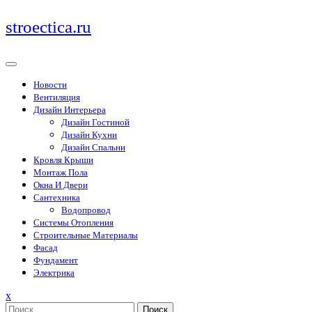
Перейти
stroectica.ru
к
содержимому
Новости
Вентиляция
Дизайн Интерьера
Дизайн Гостиной
Дизайн Кухни
Дизайн Спальни
Кровля Крыши
Монтаж Пола
Окна И Двери
Сантехника
Водопровод
Системы Отопления
Строительные Материалы
Фасад
Фундамент
Электрика
Закрыть
x
меню
Поиск