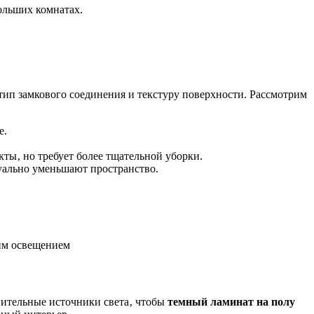
ольших комнатах.
 тип замкового соединения и текстуру поверхности. Рассмотрим
е.
ты‚ но требует более тщательной уборки.
уально уменьшают пространство.
им освещением
нительные источники света‚ чтобы
темный ламинат на полу