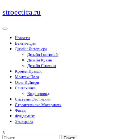
Перейти
stroectica.ru
к
содержимому
Новости
Вентиляция
Дизайн Интерьера
Дизайн Гостиной
Дизайн Кухни
Дизайн Спальни
Кровля Крыши
Монтаж Пола
Окна И Двери
Сантехника
Водопровод
Системы Отопления
Строительные Материалы
Фасад
Фундамент
Электрика
Закрыть
x
меню
Поиск