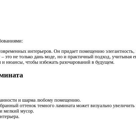
бованиями:
 современных интерьеров. Он придает помещению элегантность‚ 
у
– это не только дань моде‚ но и практичный подход‚ учитывая е
и и нюансы‚ чтобы избежать разочарований в будущем.
амината
канности и шарма любому помещению.
ранный оттенок темного ламината может визуально увеличить
и мелкий мусор.
нтерьера.