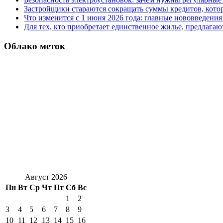
Застройщики стараются сокращать суммы кредитов, котор
Что изменится с 1 июня 2026 года: главные нововведения 
Для тех, кто приобретает единственное жилье, предлагаю
Облако меток
Август 2026
Пн
Вт
Ср
Чт
Пт
Сб
Вс
1
2
3
4
5
6
7
8
9
10
11
12
13
14
15
16