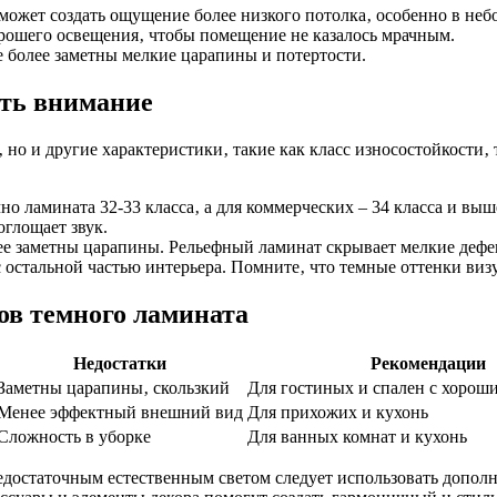
ожет создать ощущение более низкого потолка‚ особенно в неб
рошего освещения‚ чтобы помещение не казалось мрачным.
 более заметны мелкие царапины и потертости.
ить внимание
 но и другие характеристики‚ такие как класс износостойкости‚
 ламината 32-33 класса‚ а для коммерческих – 34 класса и выш
оглощает звук.
ее заметны царапины. Рельефный ламинат скрывает мелкие дефек
 остальной частью интерьера. Помните‚ что темные оттенки виз
ов темного ламината
Недостатки
Рекомендации
Заметны царапины‚ скользкий
Для гостиных и спален с хорош
Менее эффектный внешний вид
Для прихожих и кухонь
Сложность в уборке
Для ванных комнат и кухонь
едостаточным естественным светом следует использовать допол