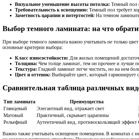
Визуальное уменьшение высоты потолка:
Темный пол м
Требовательность к освещению:
Темный пол требует хо
Заметность царапин и потертостей:
На темном ламинате
Выбор темного ламината: на что обрат
При выборе темного ламината важно учитывать не только цвет‚
основные критерии выбора:
Класс износостойкости:
Для жилых помещений достаточно
Толщина:
Чем толще ламинат‚ тем он прочнее и лучше п
Текстура:
Гладкий ламинат легче чистить‚ но на нем бол
Цвет и оттенок:
Выбирайте цвет‚ который гармонирует с
Сравнительная таблица различных вид
Тип ламината
Преимущества
Глянцевый
Элегантный вид‚ отражает свет
Матовый
Практичный‚ скрывает царапины
Рельефный
Аутентичный вид‚ противоскользящий эффект
Важно также учитывать освещение помещения. В комнатах с н