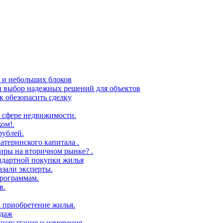
в и небольших блоков
 и выбор надежных решений для объектов
 обезопасить сделку
 сфере недвижимости.
ом!.
рублей.
атеринского капитала .
иры на вторичном рынке? .
андартной покупки жилья
азали эксперты.
рограммам.
в.
а приобретение жилья.
одаж
 испытания и измерения