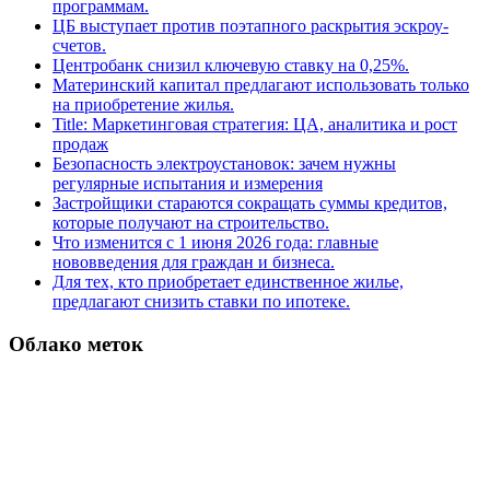
программам.
ЦБ выступает против поэтапного раскрытия эскроу-
счетов.
Центробанк снизил ключевую ставку на 0,25%.
Материнский капитал предлагают использовать только
на приобретение жилья.
Title: Маркетинговая стратегия: ЦА, аналитика и рост
продаж
Безопасность электроустановок: зачем нужны
регулярные испытания и измерения
Застройщики стараются сокращать суммы кредитов,
которые получают на строительство.
Что изменится с 1 июня 2026 года: главные
нововведения для граждан и бизнеса.
Для тех, кто приобретает единственное жилье,
предлагают снизить ставки по ипотеке.
Облако меток