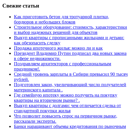
Свежие статьи
Как приготовить бетон для тротуарной плитки,
бордюров и небольших блоков
Строительное оборудование: стоимость, характеристики
и выбор надежных решений для объектов
Выкуп квартиры с прописанными жильцами и детьми:
как обезопасить сделку
Продажа ипотечного жилья: можно ли и как
Президент Владимир Путин подписал два новых закона
в сфере недвижимости.
Поздравляем архитекторов с профессиональным
праздником!.
Средний уровень зарплаты в Сибири превысил 90 тысяч
рублей.
Подготовлен закон, увеличивающий число получателей
материнского капитала .
Где семейную ипотеку можно получить на покупку
квартиры на вторичном рынке? .
Выкуп квартиры с долгами: чем отличается сделка от
стандартной покупки жилья
Что позволит повысить спрос на первичном рынке,
рассказали эксперты.
Банки наращивают объемы кредитования по рыночным