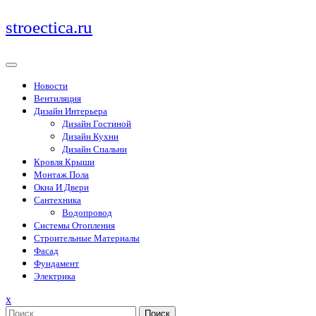
Перейти
stroectica.ru
к
содержимому
Новости
Вентиляция
Дизайн Интерьера
Дизайн Гостиной
Дизайн Кухни
Дизайн Спальни
Кровля Крыши
Монтаж Пола
Окна И Двери
Сантехника
Водопровод
Системы Отопления
Строительные Материалы
Фасад
Фундамент
Электрика
Закрыть
x
меню
Поиск