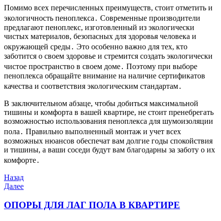
Помимо всех перечисленных преимуществ, стоит отметить и
экологичность пеноплекса․ Современные производители
предлагают пеноплекс, изготовленный из экологически
чистых материалов, безопасных для здоровья человека и
окружающей среды․ Это особенно важно для тех, кто
заботится о своем здоровье и стремится создать экологически
чистое пространство в своем доме․ Поэтому при выборе
пеноплекса обращайте внимание на наличие сертификатов
качества и соответствия экологическим стандартам․
В заключительном абзаце, чтобы добиться максимальной
тишины и комфорта в вашей квартире, не стоит пренебрегать
возможностью использования пеноплекса для шумоизоляции
пола․ Правильно выполненный монтаж и учет всех
возможных нюансов обеспечат вам долгие годы спокойствия
и тишины, а ваши соседи будут вам благодарны за заботу о их
комфорте․
Навигация
Предыдущая
Назад
запись
Следующая
Далее
по
запись
записям
ОПОРЫ ДЛЯ ЛАГ ПОЛА В КВАРТИРЕ