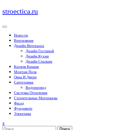
Перейти
stroectica.ru
к
содержимому
Новости
Вентиляция
Дизайн Интерьера
Дизайн Гостиной
Дизайн Кухни
Дизайн Спальни
Кровля Крыши
Монтаж Пола
Окна И Двери
Сантехника
Водопровод
Системы Отопления
Строительные Материалы
Фасад
Фундамент
Электрика
Закрыть
x
меню
Поиск