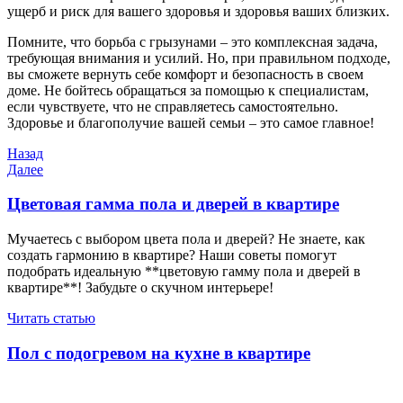
ущерб и риск для вашего здоровья и здоровья ваших близких.
Помните, что борьба с грызунами – это комплексная задача,
требующая внимания и усилий. Но, при правильном подходе,
вы сможете вернуть себе комфорт и безопасность в своем
доме. Не бойтесь обращаться за помощью к специалистам,
если чувствуете, что не справляетесь самостоятельно.
Здоровье и благополучие вашей семьи – это самое главное!
Навигация
Предыдущая
Назад
запись
Следующая
Далее
по
запись
записям
Цветовая гамма пола и дверей в квартире
Мучаетесь с выбором цвета пола и дверей? Не знаете, как
создать гармонию в квартире? Наши советы помогут
подобрать идеальную **цветовую гамму пола и дверей в
квартире**! Забудьте о скучном интерьере!
Читать статью
Пол с подогревом на кухне в квартире