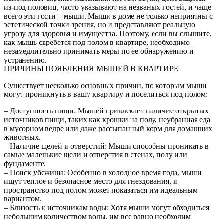
из-под половиц, часто указывают на незваных гостей, и чаще
всего эти гости – мыши. Мыши в доме не только неприятны с
эстетической точки зрения, но и представляют реальную
угрозу для здоровья и имущества. Поэтому, если вы слышите,
как мышь скребется под полом в квартире, необходимо
незамедлительно принимать меры по ее обнаружению и
устранению.
ПРИЧИНЫ ПОЯВЛЕНИЯ МЫШЕЙ В КВАРТИРЕ
Существует несколько основных причин, по которым мыши
могут проникнуть в вашу квартиру и поселиться под полом:
– Доступность пищи: Мышей привлекает наличие открытых
источников пищи, таких как крошки на полу, неубранная еда
в мусорном ведре или даже рассыпанный корм для домашних
животных.
– Наличие щелей и отверстий: Мыши способны проникать в
самые маленькие щели и отверстия в стенах, полу или
фундаменте.
– Поиск убежища: Особенно в холодное время года, мыши
ищут теплое и безопасное место для гнездования, и
пространство под полом может показаться им идеальным
вариантом.
– Близость к источникам воды: Хотя мыши могут обходиться
небольшим количеством воды, им все равно необходим