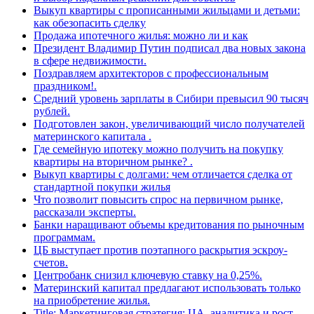
Выкуп квартиры с прописанными жильцами и детьми:
как обезопасить сделку
Продажа ипотечного жилья: можно ли и как
Президент Владимир Путин подписал два новых закона
в сфере недвижимости.
Поздравляем архитекторов с профессиональным
праздником!.
Средний уровень зарплаты в Сибири превысил 90 тысяч
рублей.
Подготовлен закон, увеличивающий число получателей
материнского капитала .
Где семейную ипотеку можно получить на покупку
квартиры на вторичном рынке? .
Выкуп квартиры с долгами: чем отличается сделка от
стандартной покупки жилья
Что позволит повысить спрос на первичном рынке,
рассказали эксперты.
Банки наращивают объемы кредитования по рыночным
программам.
ЦБ выступает против поэтапного раскрытия эскроу-
счетов.
Центробанк снизил ключевую ставку на 0,25%.
Материнский капитал предлагают использовать только
на приобретение жилья.
Title: Маркетинговая стратегия: ЦА, аналитика и рост