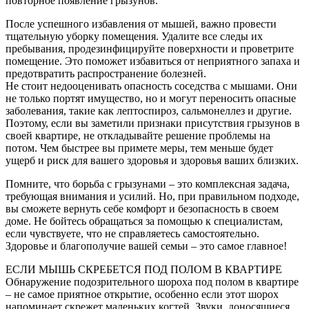
повторное появление грызунов.
После успешного избавления от мышей, важно провести
тщательную уборку помещения. Удалите все следы их
пребывания, продезинфицируйте поверхности и проветрите
помещение. Это поможет избавиться от неприятного запаха и
предотвратить распространение болезней.
Не стоит недооценивать опасность соседства с мышами. Они
не только портят имущество, но и могут переносить опасные
заболевания, такие как лептоспироз, сальмонеллез и другие.
Поэтому, если вы заметили признаки присутствия грызунов в
своей квартире, не откладывайте решение проблемы на
потом. Чем быстрее вы примете меры, тем меньше будет
ущерб и риск для вашего здоровья и здоровья ваших близких.
Помните, что борьба с грызунами – это комплексная задача,
требующая внимания и усилий. Но, при правильном подходе,
вы сможете вернуть себе комфорт и безопасность в своем
доме. Не бойтесь обращаться за помощью к специалистам,
если чувствуете, что не справляетесь самостоятельно.
Здоровье и благополучие вашей семьи – это самое главное!
ЕСЛИ МЫШЬ СКРЕБЕТСЯ ПОД ПОЛОМ В КВАРТИРЕ
Обнаружение подозрительного шороха под полом в квартире
– не самое приятное открытие, особенно если этот шорох
напоминает скрежет маленьких когтей. Звуки, доносящиеся