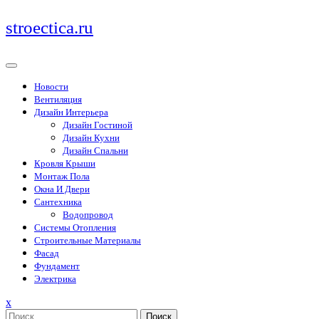
Перейти
stroectica.ru
к
содержимому
Новости
Вентиляция
Дизайн Интерьера
Дизайн Гостиной
Дизайн Кухни
Дизайн Спальни
Кровля Крыши
Монтаж Пола
Окна И Двери
Сантехника
Водопровод
Системы Отопления
Строительные Материалы
Фасад
Фундамент
Электрика
Закрыть
x
меню
Поиск