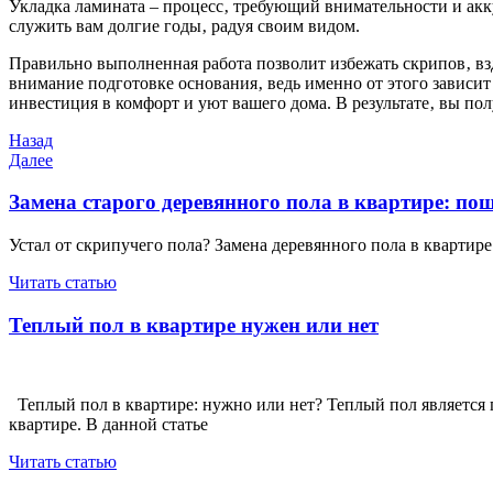
Укладка ламината – процесс‚ требующий внимательности и акк
служить вам долгие годы‚ радуя своим видом.
Правильно выполненная работа позволит избежать скрипов‚ взд
внимание подготовке основания‚ ведь именно от этого зависи
инвестиция в комфорт и уют вашего дома. В результате‚ вы по
Навигация
Предыдущая
Назад
запись
Следующая
Далее
по
запись
записям
Замена старого деревянного пола в квартире: по
Устал от скрипучего пола? Замена деревянного пола в квартире
Читать статью
Теплый пол в квартире нужен или нет
Теплый пол в квартире: нужно или нет? Теплый пол является 
квартире. В данной статье
Читать статью