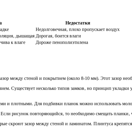
а
Недостатки
ладке
Недолговечная‚ плохо пропускает воздух
золяция‚ дышащая
Дорогая‚ боится влаги
чива к влаге
Дороже пенополиэтилена
 зазор между стеной и покрытием (около 8-10 мм). Этот зазор н
м. Существует несколько типов замков‚ но принцип укладки у в
ми и плотными. Для подбивки планок можно использовать моло
. Если рисунок повторяющийся‚ то необходимо смещать планки‚ 
ые скроют зазор между стеной и ламинатом. Плинтуса крепятся 