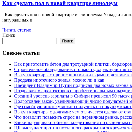
Как сделать пол в новой квартире линолеум
Как сделать пол в новой квартире из линолеума Укладка лино
натуральных и
Читать статью
Поиск
Поиск
Свежие статьи
Как приготовить бетон для тротуарной плитки, бордюро
Строительное оборудование: стоимость, характеристики
Выкуп квартиры с прописанными жильцами и детьми: как
Продажа ипотечного жилья: можно ли и как
Президент Владимир Путин подписал два новых закона в
Поздравляем архитекторов с профессиональным праздник
Средний уровень зарплаты в Сибири превысил 90 тысяч 
Подготовлен закон, увеличивающий число получателей м
Где семейную ипотеку можно получить на покупку кварт
Выкуп квартиры с долгами: чем отличается сделка от ст
Что позволит повысить спрос на первичном рынке, расск
Банки наращивают объемы кредитования по рыночным п
ЦБ выступает против поэтапного раскрытия эскроу-счето