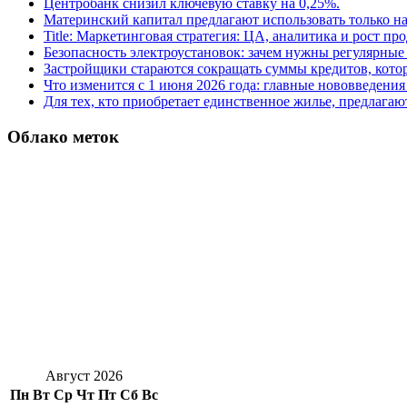
Центробанк снизил ключевую ставку на 0,25%.
Материнский капитал предлагают использовать только н
Title: Маркетинговая стратегия: ЦА, аналитика и рост пр
Безопасность электроустановок: зачем нужны регулярные
Застройщики стараются сокращать суммы кредитов, котор
Что изменится с 1 июня 2026 года: главные нововведения 
Для тех, кто приобретает единственное жилье, предлагаю
Облако меток
Август 2026
Пн
Вт
Ср
Чт
Пт
Сб
Вс