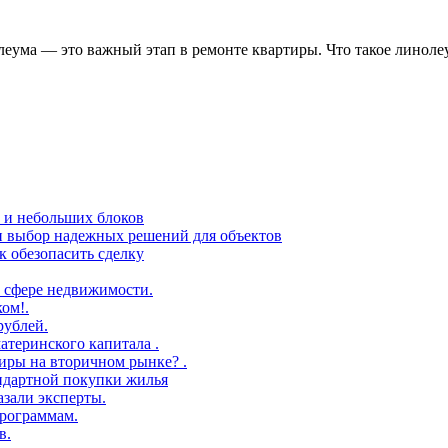
леума — это важный этап в ремонте квартиры. Что такое линол
в и небольших блоков
 и выбор надежных решений для объектов
 обезопасить сделку
 сфере недвижимости.
ом!.
рублей.
атеринского капитала .
иры на вторичном рынке? .
андартной покупки жилья
азали эксперты.
рограммам.
в.