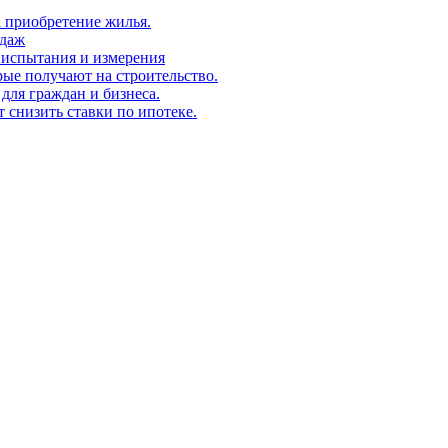
а приобретение жилья.
одаж
 испытания и измерения
ые получают на строительство.
для граждан и бизнеса.
т снизить ставки по ипотеке.