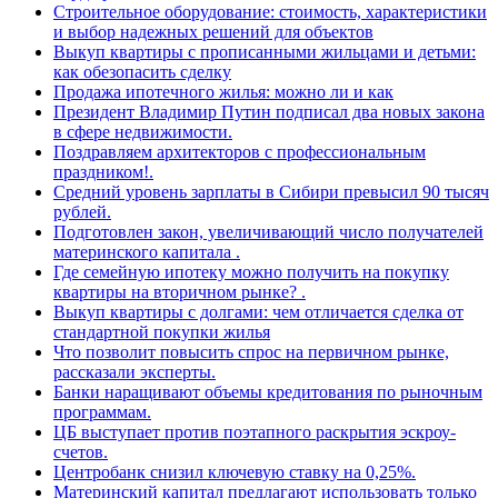
Строительное оборудование: стоимость, характеристики
и выбор надежных решений для объектов
Выкуп квартиры с прописанными жильцами и детьми:
как обезопасить сделку
Продажа ипотечного жилья: можно ли и как
Президент Владимир Путин подписал два новых закона
в сфере недвижимости.
Поздравляем архитекторов с профессиональным
праздником!.
Средний уровень зарплаты в Сибири превысил 90 тысяч
рублей.
Подготовлен закон, увеличивающий число получателей
материнского капитала .
Где семейную ипотеку можно получить на покупку
квартиры на вторичном рынке? .
Выкуп квартиры с долгами: чем отличается сделка от
стандартной покупки жилья
Что позволит повысить спрос на первичном рынке,
рассказали эксперты.
Банки наращивают объемы кредитования по рыночным
программам.
ЦБ выступает против поэтапного раскрытия эскроу-
счетов.
Центробанк снизил ключевую ставку на 0,25%.
Материнский капитал предлагают использовать только