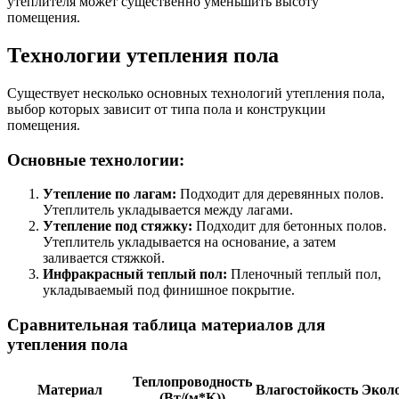
утеплителя может существенно уменьшить высоту
помещения.
Технологии утепления пола
Существует несколько основных технологий утепления пола,
выбор которых зависит от типа пола и конструкции
помещения.
Основные технологии:
Утепление по лагам:
Подходит для деревянных полов.
Утеплитель укладывается между лагами.
Утепление под стяжку:
Подходит для бетонных полов.
Утеплитель укладывается на основание, а затем
заливается стяжкой.
Инфракрасный теплый пол:
Пленочный теплый пол,
укладываемый под финишное покрытие.
Сравнительная таблица материалов для
утепления пола
Теплопроводность
Материал
Влагостойкость
Экол
(Вт/(м*К))