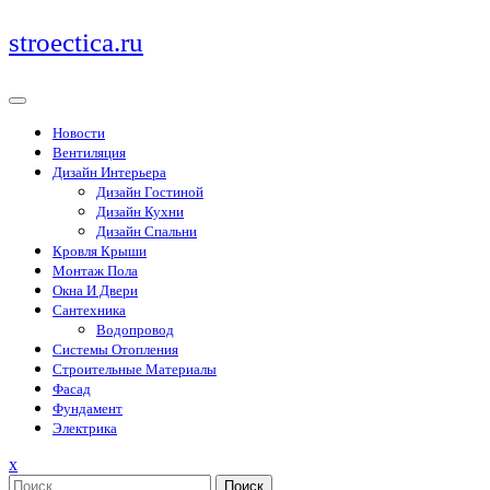
Перейти
stroectica.ru
к
содержимому
Новости
Вентиляция
Дизайн Интерьера
Дизайн Гостиной
Дизайн Кухни
Дизайн Спальни
Кровля Крыши
Монтаж Пола
Окна И Двери
Сантехника
Водопровод
Системы Отопления
Строительные Материалы
Фасад
Фундамент
Электрика
Закрыть
x
меню
Поиск