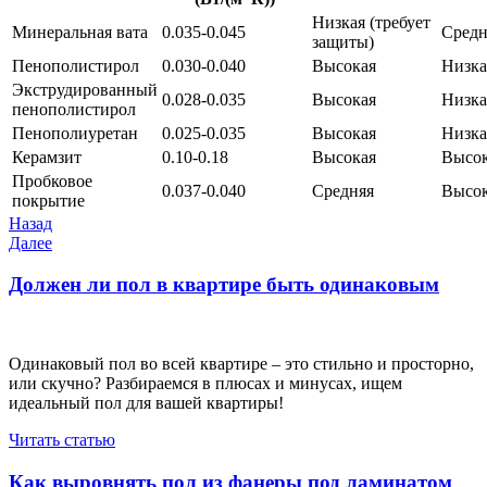
Низкая (требует
Минеральная вата
0.035-0.045
Средн
защиты)
Пенополистирол
0.030-0.040
Высокая
Низка
Экструдированный
0.028-0.035
Высокая
Низка
пенополистирол
Пенополиуретан
0.025-0.035
Высокая
Низка
Керамзит
0.10-0.18
Высокая
Высо
Пробковое
0.037-0.040
Средняя
Высо
покрытие
Навигация
Предыдущая
Назад
запись
Следующая
Далее
по
запись
записям
Должен ли пол в квартире быть одинаковым
Одинаковый пол во всей квартире – это стильно и просторно,
или скучно? Разбираемся в плюсах и минусах, ищем
идеальный пол для вашей квартиры!
Читать статью
Как выровнять пол из фанеры под ламинатом