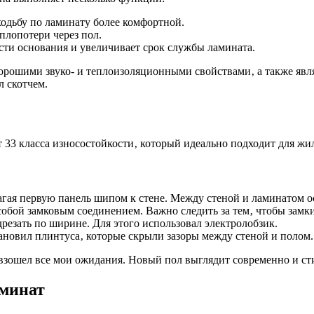
одьбу по ламинату более комфортной.
плопотери через пол.
ти основания и увеличивает срок службы ламината.
орошими звуко- и теплоизоляционными свойствами‚ а также явл
 скотчем.
т 33 класса износостойкости‚ который идеально подходит для ж
агая первую панель шипом к стене. Между стеной и ламинатом ос
обой замковым соединением. Важно следить за тем‚ чтобы замк
езать по ширине. Для этого использовал электролобзик.
ановил плинтуса‚ которые скрыли зазоры между стеной и полом.
евзошел все мои ожидания. Новый пол выглядит современно и ст
аминат