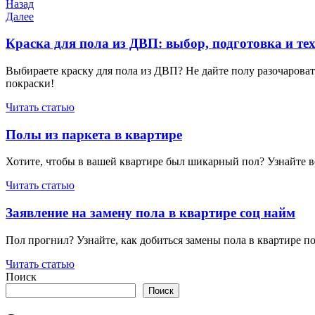
Навигация
Предыдущая
Назад
запись
Следующая
Далее
по
запись
записям
Краска для пола из ДВП: выбор, подготовка и те
Выбираете краску для пола из ДВП? Не дайте полу разочароват
покраски!
Читать статью
Полы из паркета в квартире
Хотите, чтобы в вашей квартире был шикарный пол? Узнайте вс
Читать статью
Заявление на замену пола в квартире соц найм
Пол прогнил? Узнайте, как добиться замены пола в квартире п
Читать статью
Поиск
Поиск