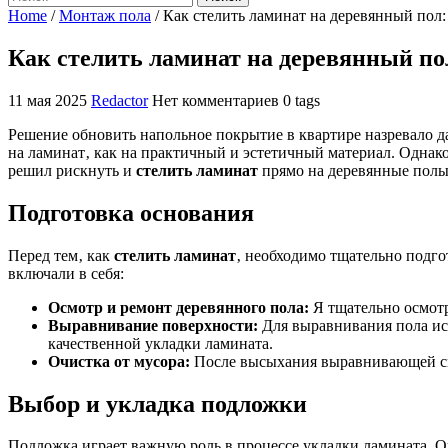
Home
/
Монтаж пола
/
Как стелить ламинат на деревянный пол
Как стелить ламинат на деревянный по
11 мая 2025
Redactor
Нет комментариев
0 tags
Решение обновить напольное покрытие в квартире назревало д
на ламинат‚ как на практичный и эстетичный материал. Однак
решил рискнуть и
стелить ламинат
прямо на деревянные полы‚
Подготовка основания
Перед тем‚ как
стелить ламинат
‚ необходимо тщательно подго
включали в себя:
Осмотр и ремонт деревянного пола:
Я тщательно осмотр
Выравнивание поверхности:
Для выравнивания пола ис
качественной укладки ламината.
Очистка от мусора:
После высыхания выравнивающей сме
Выбор и укладка подложки
Подложка играет важную роль в процессе укладки ламината. О