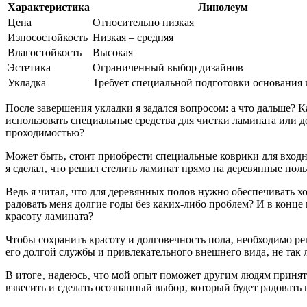
Характеристика
Линолеум
Цена
Относительно низкая
Износостойкость
Низкая ‒ средняя
Влагостойкость
Высокая
Эстетика
Ограниченный выбор дизайнов
Укладка
Требует специальной подготовки основания 
После завершения укладки я задался вопросом: а что дальше? 
использовать специальные средства для чистки ламината или 
проходимостью?
Может быть‚ стоит приобрести специальные коврики для входно
я сделал‚ что решил стелить ламинат прямо на деревянные пол
Ведь я читал‚ что для деревянных полов нужно обеспечивать 
радовать меня долгие годы без каких-либо проблем? И в конце
красоту ламината?
Чтобы сохранить красоту и долговечность пола‚ необходимо ре
его долгой службы и привлекательного внешнего вида‚ не так 
В итоге‚ надеюсь‚ что мой опыт поможет другим людям принять
взвесить и сделать осознанный выбор‚ который будет радовать 