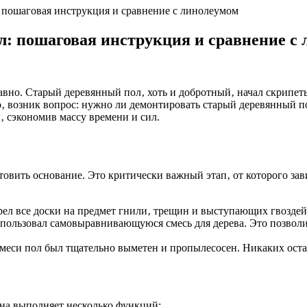
: пошаговая инструкция и сравнение с линолеумом
л: пошаговая инструкция и сравнение с
авно. Старый деревянный пол‚ хоть и добротный‚ начал скрипет
о‚ возник вопрос: нужно ли демонтировать старый деревянный п
 сэкономив массу времени и сил.
товить основание. Это критически важный этап‚ от которого зав
ел все доски на предмет гнили‚ трещин и выступающих гвозде
пользовал самовыравнивающуюся смесь для дерева. Это позволи
си пол был тщательно выметен и пропылесосен. Никаких остат
на выполняет несколько функций: