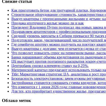
Свежие статьи
Как приготовить бетон для тротуарной плитки, бордюро
Строительное оборудование: стоимость, характеристики
Выкуп квартиры с прописанными жильцами и детьми: как
Продажа ипотечного жилья: можно ли и как
Президент Владимир Путин подписал два новых закона в
Поздравляем архитекторов с профессиональным праздник
Средний уровень зарплаты в Сибири превысил 90 тысяч 
Подготовлен закон, увеличивающий число получателей м
Где семейную ипотеку можно получить на покупку кварт
Выкуп квартиры с долгами: чем отличается сделка от ст
Что позволит повысить спрос на первичном рынке, расск
Банки наращивают объемы кредитования по рыночным п
ЦБ выступает против поэтапного раскрытия эскроу-счето
Центробанк снизил ключевую ставку на 0,25%.
Материнский капитал предлагают использовать только н
Title: Маркетинговая стратегия: ЦА, аналитика и рост пр
Безопасность электроустановок: зачем нужны регулярные
Застройщики стараются сокращать суммы кредитов, котор
Что изменится с 1 июня 2026 года: главные нововведения 
Для тех, кто приобретает единственное жилье, предлагаю
Облако меток