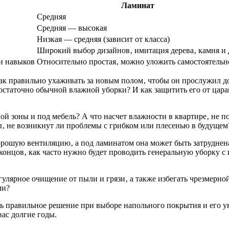
Ламинат
Средняя
Средняя ― высокая
Низкая ― средняя (зависит от класса)
Широкий выбор дизайнов‚ имитация дерева‚ камня и 
и навыков
Относительно простая‚ можно уложить самостоятельн
Как правильно ухаживать за новым полом‚ чтобы он прослужил д
достаточно обычной влажной уборки? И как защитить его от цара
й зоны и под мебель? А что насчет влажности в квартире‚ не п
ы‚ не возникнут ли проблемы с грибком или плесенью в будущем
хорошую вентиляцию‚ а под ламинатом она может быть затруднена
 концов‚ как часто нужно будет проводить генеральную уборку с
гулярное очищение от пыли и грязи‚ а также избегать чрезмерно
ли?
 правильное решение при выборе напольного покрытия и его укл
вас долгие годы.