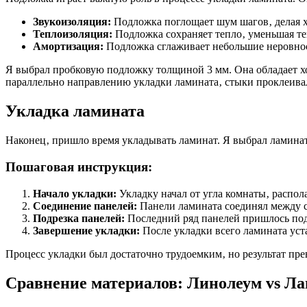
Звукоизоляция:
Подложка поглощает шум шагов‚ делая х
Теплоизоляция:
Подложка сохраняет тепло‚ уменьшая те
Амортизация:
Подложка сглаживает небольшие неровнос
Я выбрал пробковую подложку толщиной 3 мм. Она обладает х
параллельно направлению укладки ламината‚ стыки проклеивал
Укладка ламината
Наконец‚ пришло время укладывать ламинат. Я выбрал ламина
Пошаговая инструкция:
Начало укладки:
Укладку начал от угла комнаты‚ распол
Соединение панелей:
Панели ламината соединял между с
Подрезка панелей:
Последний ряд панелей пришлось подр
Завершение укладки:
После укладки всего ламината уст
Процесс укладки был достаточно трудоемким‚ но результат пр
Сравнение материалов: Линолеум vs Л