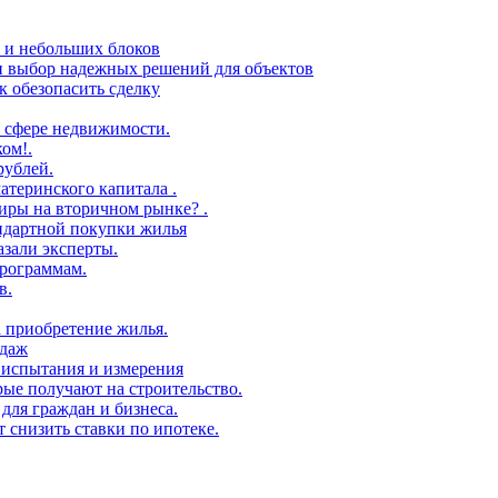
в и небольших блоков
 и выбор надежных решений для объектов
 обезопасить сделку
 сфере недвижимости.
ом!.
рублей.
атеринского капитала .
иры на вторичном рынке? .
андартной покупки жилья
азали эксперты.
рограммам.
в.
а приобретение жилья.
одаж
 испытания и измерения
ые получают на строительство.
для граждан и бизнеса.
т снизить ставки по ипотеке.