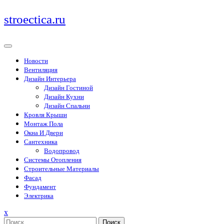
Перейти
stroectica.ru
к
содержимому
Новости
Вентиляция
Дизайн Интерьера
Дизайн Гостиной
Дизайн Кухни
Дизайн Спальни
Кровля Крыши
Монтаж Пола
Окна И Двери
Сантехника
Водопровод
Системы Отопления
Строительные Материалы
Фасад
Фундамент
Электрика
Закрыть
x
меню
Поиск