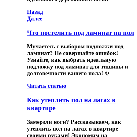
Навигация
Предыдущая
Назад
запись
Следующая
Далее
по
запись
записям
Что постелить под ламинат на пол
Мучаетесь с выбором подложки под
ламинат? Не совершайте ошибок!
Узнайте, как выбрать идеальную
подложку под ламинат для тишины и
долговечности вашего пола! ✨
Читать статью
Как утеплить пол на лагах в
квартире
Замерзли ноги? Рассказываем, как
утеплить пол на лагах в квартире
своими руками! Экономим на