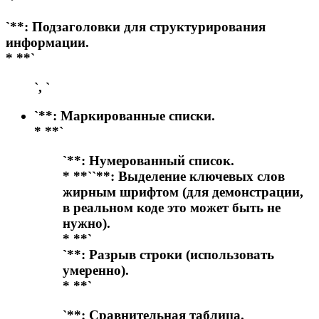
`**: Подзаголовки для структурирования
информации.
* **`
`, `
`**: Маркированные списки.
* **`
`**: Нумерованный список.
* **`
`**: Выделение ключевых слов
жирным шрифтом (для демонстрации,
в реальном коде это может быть не
нужно).
* **`
`**: Разрыв строки (использовать
умеренно).
* **`
`**: Сравнительная таблица.