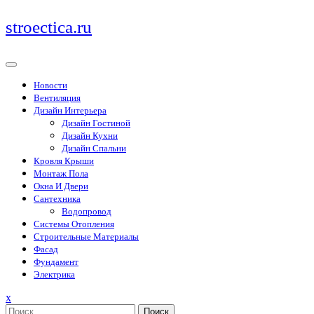
Перейти
stroectica.ru
к
содержимому
Новости
Вентиляция
Дизайн Интерьера
Дизайн Гостиной
Дизайн Кухни
Дизайн Спальни
Кровля Крыши
Монтаж Пола
Окна И Двери
Сантехника
Водопровод
Системы Отопления
Строительные Материалы
Фасад
Фундамент
Электрика
Закрыть
x
меню
Поиск