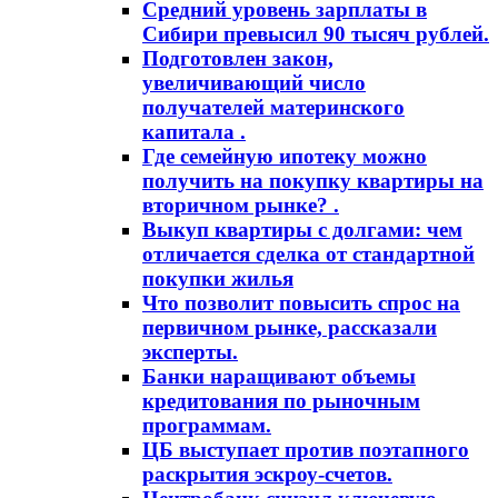
Средний уровень зарплаты в
Сибири превысил 90 тысяч рублей.
Подготовлен закон,
увеличивающий число
получателей материнского
капитала .
Где семейную ипотеку можно
получить на покупку квартиры на
вторичном рынке? .
Выкуп квартиры с долгами: чем
отличается сделка от стандартной
покупки жилья
Что позволит повысить спрос на
первичном рынке, рассказали
эксперты.
Банки наращивают объемы
кредитования по рыночным
программам.
ЦБ выступает против поэтапного
раскрытия эскроу-счетов.