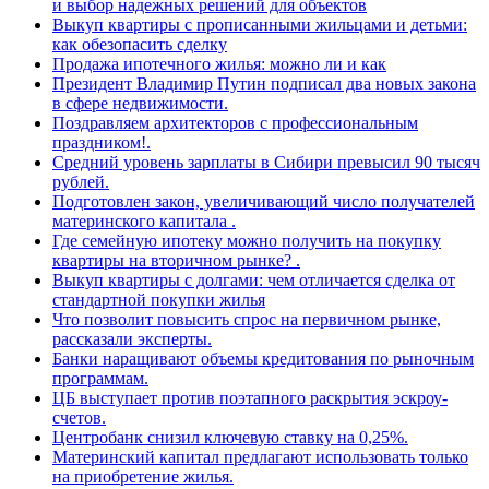
и выбор надежных решений для объектов
Выкуп квартиры с прописанными жильцами и детьми:
как обезопасить сделку
Продажа ипотечного жилья: можно ли и как
Президент Владимир Путин подписал два новых закона
в сфере недвижимости.
Поздравляем архитекторов с профессиональным
праздником!.
Средний уровень зарплаты в Сибири превысил 90 тысяч
рублей.
Подготовлен закон, увеличивающий число получателей
материнского капитала .
Где семейную ипотеку можно получить на покупку
квартиры на вторичном рынке? .
Выкуп квартиры с долгами: чем отличается сделка от
стандартной покупки жилья
Что позволит повысить спрос на первичном рынке,
рассказали эксперты.
Банки наращивают объемы кредитования по рыночным
программам.
ЦБ выступает против поэтапного раскрытия эскроу-
счетов.
Центробанк снизил ключевую ставку на 0,25%.
Материнский капитал предлагают использовать только
на приобретение жилья.