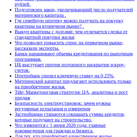
рублей.
Подготовлен закон, увеличивающий число получателей
материнского капитала .
Где семейную ипотеку можно получить на покупку
квартиры на вторичном рынке? .
Выкуп квартиры с долгами: чем отличается сделка от
стандартной покупки жилья
Что позволит повысить спрос на первичном рынке,
рассказали эксперты.
Банки наращивают объемы кредитования по рыночным
программам.
ЦБ выступает против поэтапного раскрытия эскроу-
счетов.
Центробанк снизил ключевую ставку на 0,25%.
Материнский капитал предлагают использовать только
на приобретение жилья.
Title: Маркетинговая стратегия: ЦА, аналитика и рост
продаж
Безопасность электроустановок: зачем нужны
регулярные испытания и измерения
Застройщики стараются сокращать суммы кредитов,
которые получают на строительство.
Что изменится с 1 июня 2026 года: главные
нововведения для граждан и бизнеса.
Для тех, кто приобретает единственное жилье,