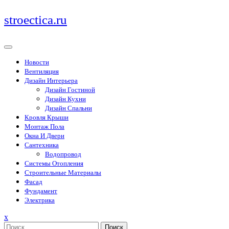
Перейти
stroectica.ru
к
содержимому
Новости
Вентиляция
Дизайн Интерьера
Дизайн Гостиной
Дизайн Кухни
Дизайн Спальни
Кровля Крыши
Монтаж Пола
Окна И Двери
Сантехника
Водопровод
Системы Отопления
Строительные Материалы
Фасад
Фундамент
Электрика
Закрыть
x
меню
Поиск